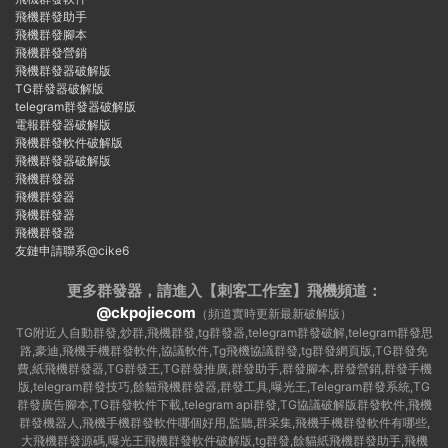
飛機群發助手
飛機群發腳本
飛機群發營銷
飛機群發器破解版
TG群發器破解版
telegram群發器破解版
電報群發器破解版
飛機群發軟件破解版
飛機群發器破解版
飛機群發器
飛機群發器
飛機群發器
飛機群發器
友鏈申請聯系@cike6
更多群發器，請進入【刺客工作室】
飛機頻道：
@ckpojiecom
（頻道實時更新最新破解版）
TG附近人自動群發,炒群,飛機群發,tg群發器,telegram群發破解,telegram群發思
路,豪迪,飛機手機群發軟件,協議軟件,Tg飛機協議群發,tg群發網頁版,TG群發免
費,紙飛機群發器,TG群發王,TG群發推廣,群發助手,群發腳本,群發營銷,群發手機
版,telegram群發技巧,餘貓飛機群發器,群發工具,曝光王,Telegram群發系統,TG
群發廣告腳本,TG群發軟件下載,telegram api群發,TG協議破解版群發軟件,飛機
群發機器人,飛機手機群發軟件哪個好用,監聽,群采集,飛機手機群發軟件有哪些,
大飛機群發源碼,曝光王飛機群發軟件破解版,tg群發,餘貓紙飛機群發助手,飛機