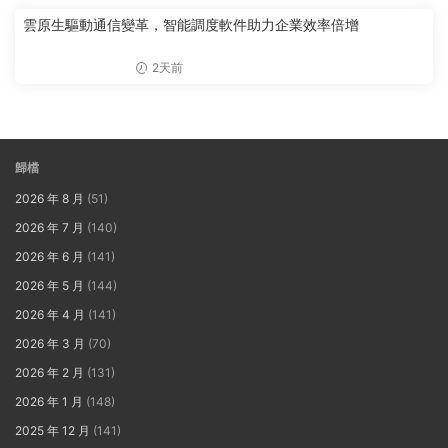
雲原生驅動通信變革，智能調度軟件助力企業效率倍增
2天前
歸檔
2026 年 8 月
(51)
2026 年 7 月
(140)
2026 年 6 月
(141)
2026 年 5 月
(144)
2026 年 4 月
(141)
2026 年 3 月
(70)
2026 年 2 月
(131)
2026 年 1 月
(148)
2025 年 12 月
(141)