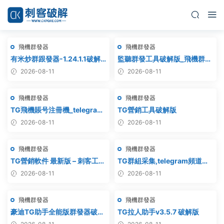
飛機群發器
飛機群發器
有米炒群跟發器-1.24.1.1破解
監聽群發工具破解版_飛機群
版
發,協議軟件,群發助手,群發工
2026-08-11
2026-08-11
具,tg群發
飛機群發器
飛機群發器
TG飛機賬号注冊機_telegram
TG營銷工具破解版
注冊機_電報飛機号注冊機破解
2026-08-11
2026-08-11
版
飛機群發器
飛機群發器
TG營銷軟件 最新版 – 刺客工作
TG群組采集,telegram頻道采
室破解版
集,電報群鏈接采集,飛機頻道鏈
2026-08-11
2026-08-11
接采集,群組采集,頻道采集,群
鏈接采集,頻道鏈接采集,群采集
飛機群發器
飛機群發器
豪迪TG助手全能版群發器破解
TG拉人助手v3.5.7 破解版
版