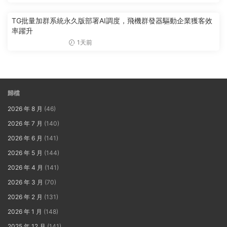
TG批量加群系統永久版部署AI調度，飛機群發器驅動企業獲客效
率躍升
1天前
歸檔
2026 年 8 月
(46)
2026 年 7 月
(140)
2026 年 6 月
(141)
2026 年 5 月
(144)
2026 年 4 月
(141)
2026 年 3 月
(70)
2026 年 2 月
(131)
2026 年 1 月
(148)
2025 年 12 月
(141)