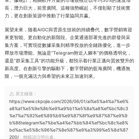
單。據統計，相關軟件方案的市場規模正以年均30%的速度增
長，潛力巨大，前景廣闊。這種強勢崛起，不僅彰顯了技術實
力，更在創新策源中推動了行業協同共赢。
展望未來，随着AIGC與雲原生技術的持續叠代，數字營銷将迎
來更智能、更自動化的新階段。企業通過部署先進的群發與采
集方案，可實現從數據采集到精準投放的全鏈路優化，進一步
釋放市場潛能。無論是“Telegram附近人腳本”的價格透明化，
還是“群采集工具”的功能升級，都預示着行業正邁向質效雙升的
新高度。在創新引擎的驅動下，數字營銷的藍海廣闊，機遇無
限，一個充滿活力與希望的未來正加速到來。
原文鏈接：
https://www.ckpojie.com/2026/06/01/ai%e5%a4%a7%e6%
a8%a1%e5%9e%8b%e9%a9%b1%e5%8a%a8%ef%bc%8c3
%e7%a7%92%e6%89%b9%e9%87%8f%e9%87%87%e9%9
b%86telegram%e7%be%a4%e7%bb%84%ef%bc%8c%e8%
bd%ac%e5%8c%96%e7%8e%87%e9%a3%99%e5%8d%87
200/
，轉載請注明出處。