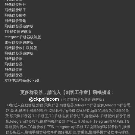
飛機群發軟件
飛機群發助手
飛機群發腳本
飛機群發營銷
飛機群發器破解版
TG群發器破解版
telegram群發器破解版
電報群發器破解版
飛機群發軟件破解版
飛機群發器破解版
飛機群發器
飛機群發器
飛機群發器
飛機群發器
友鏈申請聯系@cike6
更多群發器，請進入【刺客工作室】
飛機頻道：
@ckpojiecom
（頻道實時更新最新破解版）
TG附近人自動群發,炒群,飛機群發,tg群發器,telegram群發破解,telegram群發思
路,豪迪,飛機手機群發軟件,協議軟件,Tg飛機協議群發,tg群發網頁版,TG群發免
費,紙飛機群發器,TG群發王,TG群發推廣,群發助手,群發腳本,群發營銷,群發手機
版,telegram群發技巧,餘貓飛機群發器,群發工具,曝光王,Telegram群發系統,TG
群發廣告腳本,TG群發軟件下載,telegram api群發,TG協議破解版群發軟件,飛機
群發機器人,飛機手機群發軟件哪個好用,監聽,群采集,飛機手機群發軟件有哪些,