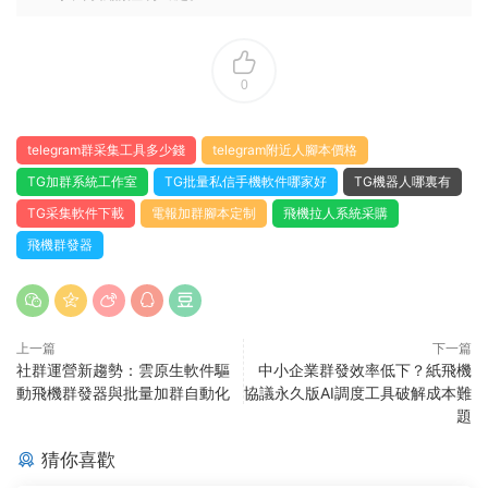
0
telegram群采集工具多少錢
telegram附近人腳本價格
TG加群系統工作室
TG批量私信手機軟件哪家好
TG機器人哪裏有
TG采集軟件下載
電報加群腳本定制
飛機拉人系統采購
飛機群發器
上一篇
下一篇
社群運營新趨勢：雲原生軟件驅
中小企業群發效率低下？紙飛機
動飛機群發器與批量加群自動化
協議永久版AI調度工具破解成本難
題
猜你喜歡