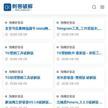
飛機群發器
飛機群發器
直登号批量轉協議号 tdata轉
Telegram工具_工作室版本_飛
session – 附破解工具
機群發器_最新破解版
2026-08-09
2026-08-09
飛機群發器
飛機群發器
TG營銷工具破解版
TG營銷軟件 最新版 – 刺客工作
室破解版
2026-08-09
2026-08-09
飛機群發器
飛機群發器
TG助理營銷工具破解版
有米群發器-雙模版 破解版
2026-08-09
2026-08-09
飛機群發器
飛機群發器
豪迪獨立群發器V5.1.6破解版 –
北極星Polaris_5.2.0破解版 飛
飛機群發器,TG群發器,群發器
機群發器_TG群發軟件