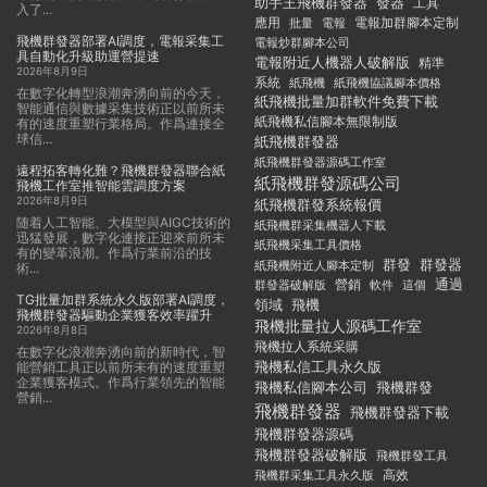
助手王飛機群發器
發器
工具
入了...
應用
電報加群腳本定制
批量
電報
飛機群發器部署AI調度，電報采集工
電報炒群腳本公司
具自動化升級助運營提速
電報附近人機器人破解版
精準
2026年8月9日
系統
紙飛機
紙飛機協議腳本價格
在數字化轉型浪潮奔湧向前的今天，
紙飛機批量加群軟件免費下載
智能通信與數據采集技術正以前所未
紙飛機私信腳本無限制版
有的速度重塑行業格局。作爲連接全
球信...
紙飛機群發器
紙飛機群發器源碼工作室
遠程拓客轉化難？飛機群發器聯合紙
紙飛機群發源碼公司
飛機工作室推智能雲調度方案
2026年8月9日
紙飛機群發系統報價
随着人工智能、大模型與AIGC技術的
紙飛機群采集機器人下載
迅猛發展，數字化連接正迎來前所未
紙飛機采集工具價格
有的變革浪潮。作爲行業前沿的技
群發
群發器
紙飛機附近人腳本定制
術...
通過
群發器破解版
營銷
這個
軟件
TG批量加群系統永久版部署AI調度，
領域
飛機
飛機群發器驅動企業獲客效率躍升
飛機批量拉人源碼工作室
2026年8月8日
飛機拉人系統采購
在數字化浪潮奔湧向前的新時代，智
飛機私信工具永久版
能營銷工具正以前所未有的速度重塑
企業獲客模式。作爲行業領先的智能
飛機私信腳本公司
飛機群發
營銷...
飛機群發器
飛機群發器下載
飛機群發器源碼
飛機群發器破解版
飛機群發工具
飛機群采集工具永久版
高效