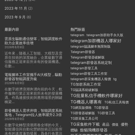
2023 年 11 月
(2)
2023 年 9 月
(6)
最新内容
熱門标簽
telegram
telegram加群助手永久版
雲原生驅動通信變革，智能調度軟件
telegram加群機器人哪家好
助力企業效率倍增
telegram協議腳本無限制版
2026年8月9日
Telegram群發器
近年來，随着人工智能、大模型及雲
原生技術的深度融合，企業級數字通
Telegram群發器破解版
信服務正迎來前所未有的發展機遇。
telegram群發器系統定制
在數...
telegram群發工具
telegram群發工具工作室
電報腳本工作室攜手AI大模型，驅動
群發器智能調度升級
telegram群采集機器人報價
tg
2026年8月9日
TG加群系統工作室
在數字經濟浪潮奔湧向前的今天，軟
TG協議系統破解版
件服務行業正迎來前所未有的發展機
TG批量私信手機軟件哪家好
遇。作爲連接技術與應用場景的關鍵
TG機器人哪裏有
橋梁...
TG私信工具報價
TG群發器
TG網頁版價格
群發機器人需求井噴，智能調度系統
TG群發器破解版
TG群發工具
落地，Telegram拉人效率躍升2.3倍
TG群采集工具公司
2026年8月9日
TG采集軟件下載
産品
優勢
價值
在數字化轉型浪潮席卷全球的今天，
智能通信與自動化營銷技術正以前所
餘貓飛機群發器
體驗
未有的速度蓬勃發展，爲各行各業注