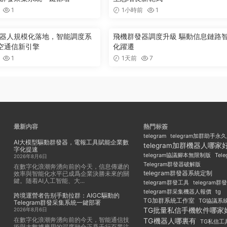
1
1小時前
1
機器人規模化落地，智能調度系
飛機群發器調度升級 驅動信息鏈路
空通信新引擎
化躍遷
1
1天前
7
最新内容
熱門标簽
telegram
telegram加群助手永
AI大模型驅動群發器，電報工具賦能企業數
telegram加群機器人哪家
字化提速
Tel
telegram協議腳本無限制版
2026年8月6日
Telegram群發器破解版
在數字化浪潮奔湧向前的今天，信息傳遞的
telegram群發器系統定制
效率與智能化水平已成爲企業決勝未來的關
鍵。随着AI人工智能、大...
telegram群發工具
telegram
telegram群采集機器人報價
tg
跨境運營者告别手動拉群：AIGC驅動的
TG加群系統工作室
TG協議系
Telegram群發采集系統一鍵部署
TG批量私信手機軟件哪家
2026年8月6日
在數字化浪潮奔湧向前的今天，智能通信技
TG機器人哪裏有
TG私信工
術與大數據應用的深度融合正爲千行百業注