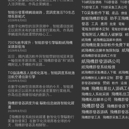
TG群發器
TG群
TG網頁版價格
入澎湃動能。作爲企業觸達...
TG群發工具
TG群采集工具公司
智能分發重構觸達鏈路，雲調度激活TG生态
TG采集軟件下載
産品
價值
增長新範式
餘貓飛機群發器
助手王飛機
2026年8月6日
發器
工具
應用
批量
電報
在數字化轉型的澎湃浪潮中，智能通信技術
電報加群腳本定制
電報炒群腳
正以前所未有的速度重塑行業格局。作爲精
準觸達與高效運營的核心工...
電報附近人機器人破解版
精
紙飛機
紙飛機協議腳本價格
700%效率躍升：智能群發引擎驅動紙飛機
紙飛機批量加群軟件免費下
采購新藍海
紙
紙飛機私信腳本無限制版
2026年8月6日
紙飛機群發器源碼工作室
近日，國内通訊軟件與智能營銷領域迎來新
一輪技術革新浪潮。以“飛機群發器”和“紙飛
紙飛機群發源碼公司
機附近人手機軟件采購...
紙飛機群發系統報價
紙飛機群采集機器人下載
紙飛機
TG協議機器人規模化落地，智能調度系統激
活航空通信新引擎
群發
群
紙飛機附近人腳本定制
2026年8月6日
群發器破解版
營銷
這個
軟件
在數字化轉型浪潮席卷全球的今天，智能通
飛機批量拉人源碼工
飛機
信技術正以前所未有的速度重塑行業格局。
飛機私信
飛機拉人系統采購
作爲信息傳播領域的創新力...
飛機私信腳本公司
飛機群發
飛機群發器調度升級 驅動信息鏈路智能化躍
飛機群發器
飛機群發器
遷
2026年8月5日
飛機群發器
飛機群發器源碼
【飛機群發系統技術躍遷 數智化引擎驅動行
飛機群發工具
飛機群采集工具永
業蓬勃發展】 在數字化浪潮席卷全球的今
天，飛機群發器及相關智...