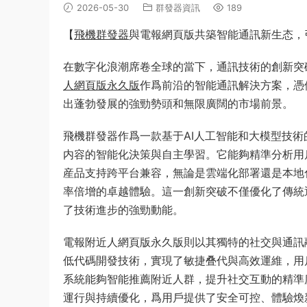
2026-05-30
群發器資訊
189
【
飛機群發器
與電報網頁版共築智能通訊新生态，
在數字化浪潮席卷全球的當下，通訊技術的創新突
人網頁版永久版
作爲前沿的智能通訊解決方案，憑
出蓬勃發展的強勁勢頭和無限廣闊的市場前景。
飛機群發器作爲一款基于AI人工智能和大模型技
内容的智能化決策與自主學習。它能夠精準分析用
産品支持跨平台兼容，無論是雲端化部署還是本地
率倍增的卓越體驗。這一創新突破不僅優化了傳統
了技術進步的強勁動能。
電報附近人網頁版永久版則以其獨特的社交與通訊
低代碼開發技術，實現了敏捷叠代與高效運維，用
系統能夠智能推薦附近人群，提升社交互動的精準度
運行與持續優化，爲用戶提供了安全可控、體驗煥