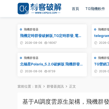
首頁
TG飛機軟件
飛機群發器
飛機群
飛機定時群發破解版,TG定時群發,電報
teleg
定時群發,telegram定時群發
_電報資
2026-08-06
16067
2026-0
飛機群發器
飛機群
北極星Polaris_5.2.0破解版 飛機群發器
TG營銷
_TG群發軟件_Telegram群發工具_破解
解版
2026-08-06
8739
2026-0
版
當前位置：
首頁
群發器資訊
正文
基于AI調度雲原生架構，飛機群