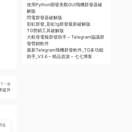
使用Python開發美觀GUI飛機群發器破
解版
閃電群發器破解版
彩虹群發_彩虹tg群發最新破解版
TG營銷工具破解版
大航母電報群發助手 – Telegram協議群
發營銷軟件
最新Telegram飛機群發軟件_TG多功能
助手_V3.6 – 精品資源 – 七七博客
下一篇
率提升
TG