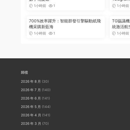
1小時前
1
1小時前
700%效率躍升：智能群發引擎驅動紙飛
TG協議
機采購新藍海
統激活航
1小時前
1
1小時前
歸檔
2026 年 8 月
(30)
2026 年 7 月
(140)
2026 年 6 月
(141)
2026 年 5 月
(144)
2026 年 4 月
(141)
2026 年 3 月
(70)