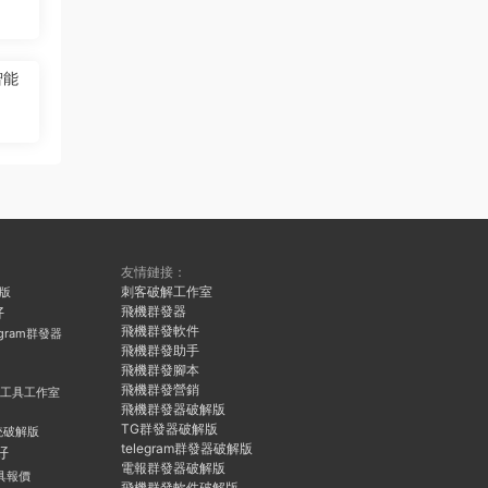
智能
友情鏈接：
刺客破解工作室
久版
飛機群發器
好
飛機群發軟件
egram群發器
飛機群發助手
飛機群發腳本
飛機群發營銷
群發工具工作室
飛機群發器破解版
TG群發器破解版
統破解版
telegram群發器破解版
好
電報群發器破解版
具報價
飛機群發軟件破解版