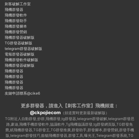
刺客破解工作室
飛機群發器
飛機群發軟件
飛機群發助手
飛機群發腳本
飛機群發營銷
飛機群發器破解版
TG群發器破解版
telegram群發器破解版
電報群發器破解版
飛機群發軟件破解版
飛機群發器破解版
飛機群發器
飛機群發器
飛機群發器
飛機群發器
友鏈申請聯系@cike6
更多群發器，請進入【刺客工作室】
飛機頻道：
@ckpojiecom
（頻道實時更新最新破解版）
TG附近人自動群發,炒群,飛機群發,tg群發器,telegram群發破解,telegram群發思
路,豪迪,飛機手機群發軟件,協議軟件,Tg飛機協議群發,tg群發網頁版,TG群發免
費,紙飛機群發器,TG群發王,TG群發推廣,群發助手,群發腳本,群發營銷,群發手機
版,telegram群發技巧,餘貓飛機群發器,群發工具,曝光王,Telegram群發系統,TG