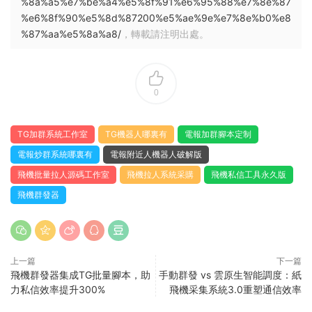
%8a%a5%e7%be%a4%e5%8f%91%e6%95%88%e7%8e%87
%e6%8f%90%e5%8d%87200%e5%ae%9e%e7%8e%b0%e8
%87%aa%e5%8a%a8/
，轉載請注明出處。
0
TG加群系統工作室
TG機器人哪裏有
電報加群腳本定制
電報炒群系統哪裏有
電報附近人機器人破解版
飛機批量拉人源碼工作室
飛機拉人系統采購
飛機私信工具永久版
飛機群發器
上一篇
下一篇
飛機群發器集成TG批量腳本，助
手動群發 vs 雲原生智能調度：紙
力私信效率提升300%
飛機采集系統3.0重塑通信效率