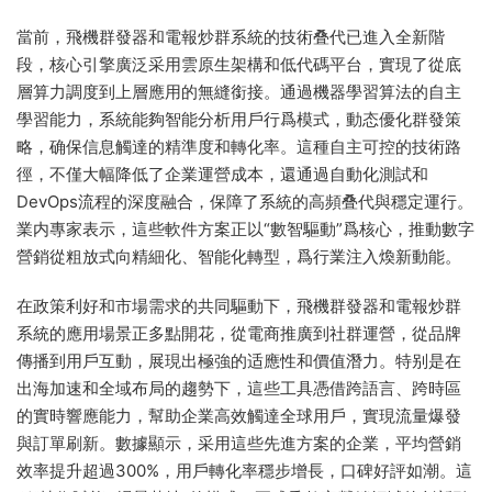
當前，飛機群發器和電報炒群系統的技術叠代已進入全新階
段，核心引擎廣泛采用雲原生架構和低代碼平台，實現了從底
層算力調度到上層應用的無縫銜接。通過機器學習算法的自主
學習能力，系統能夠智能分析用戶行爲模式，動态優化群發策
略，确保信息觸達的精準度和轉化率。這種自主可控的技術路
徑，不僅大幅降低了企業運營成本，還通過自動化測試和
DevOps流程的深度融合，保障了系統的高頻叠代與穩定運行。
業内專家表示，這些軟件方案正以“數智驅動”爲核心，推動數字
營銷從粗放式向精細化、智能化轉型，爲行業注入煥新動能。
在政策利好和市場需求的共同驅動下，飛機群發器和電報炒群
系統的應用場景正多點開花，從電商推廣到社群運營，從品牌
傳播到用戶互動，展現出極強的适應性和價值潛力。特别是在
出海加速和全域布局的趨勢下，這些工具憑借跨語言、跨時區
的實時響應能力，幫助企業高效觸達全球用戶，實現流量爆發
與訂單刷新。數據顯示，采用這些先進方案的企業，平均營銷
效率提升超過300%，用戶轉化率穩步增長，口碑好評如潮。這