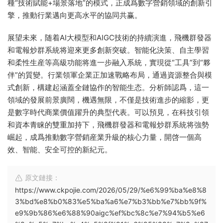
種“技術賦能+場景落地”的模式，正成爲數字營銷領域的創新引
擎，推動行業邁向更高水平的協同共赢。
展望未來，随着AI大模型和AIGC技術的持續演進，飛機群發器
和電報炒群系統将迎來更多創新突破。智能化決策、自主學習
和柔性生産等高級功能将進一步融入系統，實現從“工具”到“夥
伴”的質變。行業領軍企業正加速戰略布局，通過資源整合與模
式創新，構建起涵蓋全鏈協作的智能生态。分析師認爲，這一
領域的發展前景廣闊，機遇無限，不僅是技術進步的縮影，更
是數字時代商業價值躍升的典型代表。可以預見，在科技引領
和資本青睐的雙重加持下，飛機群發器和電報炒群系統将強勢
崛起，成爲推動數字營銷産業升級的核心力量，開啓一個高
效、智能、安全可控的新紀元。
原文鏈接：
https://www.ckpojie.com/2026/05/29/%e6%99%ba%e8%8
3%bd%e8%b0%83%e5%ba%a6%e7%b3%bb%e7%bb%9f%
e9%9b%86%e6%88%90aigc%ef%bc%8c%e7%94%b5%e6