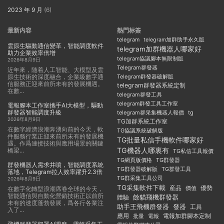
2023 年 9 月
(6)
最新内容
熱門标簽
telegram
telegram加群助手永久版
雲原生驅動通信變革，智能調度軟件
telegram加群機器人哪家好
助力企業效率倍增
telegram協議腳本無限制版
2026年8月9日
Telegram群發器
近年來，随着人工智能、大模型及雲
原生技術的深度融合，企業級數字通
Telegram群發器破解版
信服務正迎來前所未有的發展機遇。
telegram群發器系統定制
在數...
telegram群發工具
telegram群發工具工作室
電報腳本工作室攜手AI大模型，驅動
群發器智能調度升級
telegram群采集機器人報價
tg
2026年8月9日
TG加群系統工作室
在數字經濟浪潮奔湧向前的今天，軟
TG協議系統破解版
件服務行業正迎來前所未有的發展機
TG批量私信手機軟件哪家好
遇。作爲連接技術與應用場景的關鍵
TG機器人哪裏有
橋梁...
TG私信工具報價
TG群發器
TG網頁版價格
群發機器人需求井噴，智能調度系統
TG群發器破解版
TG群發工具
落地，Telegram拉人效率躍升2.3倍
TG群采集工具公司
2026年8月9日
TG采集軟件下載
産品
優勢
價值
在數字化轉型浪潮席卷全球的今天，
智能通信與自動化營銷技術正以前所
餘貓飛機群發器
體驗
未有的速度蓬勃發展，爲各行各業注
助手王飛機群發器
發器
工具
入了...
應用
電報加群腳本定制
批量
電報