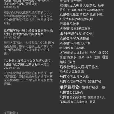
飛機群發器部署AI調度，電報采集工
電報炒群腳本公司
具自動化升級助運營提速
電報附近人機器人破解版
精準
2026年8月9日
系統
紙飛機
紙飛機協議腳本價格
在數字化轉型浪潮奔湧向前的今天，
紙飛機批量加群軟件免費下載
智能通信與數據采集技術正以前所未
紙飛機私信腳本無限制版
有的速度重塑行業格局。作爲連接全
球信...
紙飛機群發器
紙飛機群發器源碼工作室
遠程拓客轉化難？飛機群發器聯合紙
紙飛機群發源碼公司
飛機工作室推智能雲調度方案
2026年8月9日
紙飛機群發系統報價
随着人工智能、大模型與AIGC技術的
紙飛機群采集機器人下載
迅猛發展，數字化連接正迎來前所未
紙飛機采集工具價格
有的變革浪潮。作爲行業前沿的技
群發
群發器
紙飛機附近人腳本定制
術...
通過
群發器破解版
營銷
這個
軟件
TG批量加群系統永久版部署AI調度，
領域
飛機
飛機群發器驅動企業獲客效率躍升
飛機批量拉人源碼工作室
2026年8月8日
飛機拉人系統采購
在數字化浪潮奔湧向前的新時代，智
飛機私信工具永久版
能營銷工具正以前所未有的速度重塑
企業獲客模式。作爲行業領先的智能
飛機私信腳本公司
飛機群發
營銷...
飛機群發器
飛機群發器下載
飛機群發器源碼
飛機群發器破解版
飛機群發工具
飛機群采集工具永久版
高效
友情鏈接：