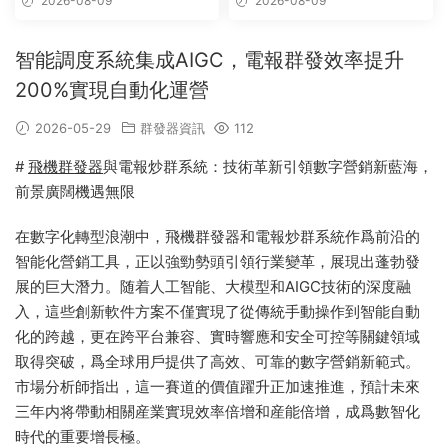
2026-08-09
2026-08-09
智能調度系統集成AIGC，電報群發效率提升
200%實現自動化運營
2026-05-29
群發器資訊
112
#
飛機群發器
與電報炒群系統：技術革新引領數字營銷新藍海，
前景廣闊機遇無限
在數字化轉型浪潮中，飛機群發器和電報炒群系統作爲前沿的
智能化營銷工具，正以強勁勢頭引領行業變革，展現出蓬勃發
展的巨大潛力。随着人工智能、大模型和AIGC技術的深度融
入，這些創新軟件方案不僅實現了從傳統手動操作到智能自動
化的跨越，更在跨平台兼容、實時響應和安全可控等關鍵領域
取得突破，爲全球用戶提供了高效、可靠的數字營銷新範式。
市場分析師指出，這一賽道的價值躍升正加速推進，預計未來
三年内将帶動相關産業實現效率倍增和産能倍增，成爲數智化
時代的重要增長極。