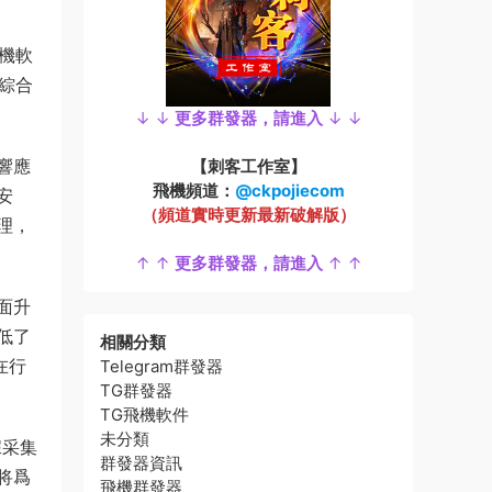
手機軟
綜合
↓ ↓
更多群發器，請進入
↓ ↓
響應
【刺客工作室】
飛機頻道：
@ckpojiecom
安
（頻道實時更新最新破解版）
理，
↑ ↑
更多群發器，請進入
↑ ↑
面升
低了
相關分類
在行
Telegram群發器
TG群發器
TG飛機軟件
未分類
據采集
群發器資訊
将爲
飛機群發器