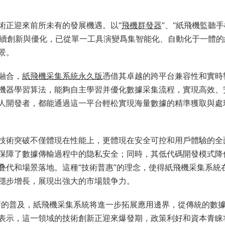
術正迎來前所未有的發展機遇。以“
飛機群發器
”、“紙飛機監聽
持續創新與優化，已從單一工具演變爲集智能化、自動化于一體的
景。
融合，
紙飛機采集系統永久版
憑借其卓越的跨平台兼容性和實時
機器學習算法，能夠自主學習并優化數據采集流程，實現高效、
人開發者，都能通過這一平台輕松實現海量數據的精準獲取與處
技術突破不僅體現在性能上，更體現在安全可控和用戶體驗的全
保障了數據傳輸過程中的隐私安全；同時，其低代碼開發模式降
叠代和場景落地。這種“技術普惠”的理念，使得紙飛機采集系統
穩步增長，展現出強大的市場競争力。
術的普及，紙飛機采集系統将進一步拓展應用邊界，從傳統的數
表示，這一領域的技術創新正迎來爆發期，政策利好和資本青睐