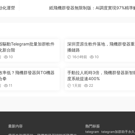
動化運營
紙飛機群發器無限制版：AI調度實現97%精準
驅動Telegram批量加群軟件
深圳雲原生軟件落地，飛機群發器重
化新台階
播鏈路
前
10
16小時前
10
效率低？飛機群發器與TG機器
手動拉人耗時3倍，飛機群發器新智
合拳
度系統提速400%
前
11
1天前
22
最新内容
熱門标簽
telegram
telegram加群助手永