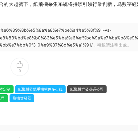
合的大趨勢下，紙飛機采集系統将持續引領行業創新，爲數字經
5/29/%e6%89%8b%e5%8a%a8%e7%be%a4%e5%8f%91-vs-
%e8%83%bd%e8%b0%83%e5%ba%a6%ef%bc%9a%e7%ba%b8%e9%
bb%e7%bb%9f3-0%e9%87%8d%e5%a1%91/
，轉載請注明出處。
0
本定制
紙飛機監聽手機軟件多少錢
紙飛機群發源碼公司
公司
飛機群發器