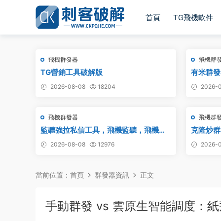
首頁
TG飛機軟件
飛機群發器
飛機群
TG營銷工具破解版
有米群發
2026-08-08
18204
2026-0
飛機群發器
飛機群
監聽強拉私信工具，飛機監聽，飛機監
克隆炒群
聽強拉，飛機監聽自動拉人，破解版
炒群，自
2026-08-08
12976
2026-0
件 TG
電報群發 
當前位置：
首頁
群發器資訊
正文
手動群發 vs 雲原生智能調度：