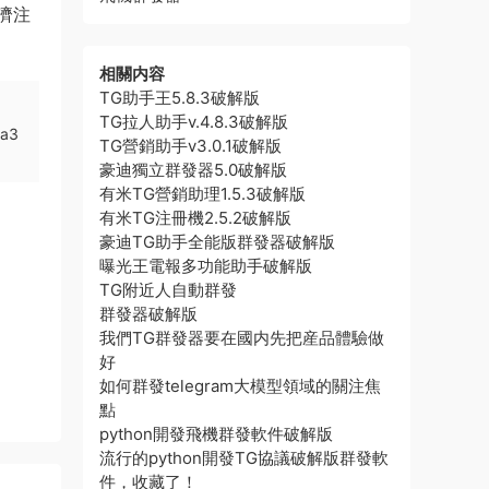
濟注
相關内容
TG助手王5.8.3破解版
TG拉人助手v.4.8.3破解版
a3
TG營銷助手v3.0.1破解版
豪迪獨立群發器5.0破解版
有米TG營銷助理1.5.3破解版
有米TG注冊機2.5.2破解版
豪迪TG助手全能版群發器破解版
曝光王電報多功能助手破解版
TG附近人自動群發
群發器破解版
我們TG群發器要在國内先把産品體驗做
好
如何群發telegram大模型領域的關注焦
點
python開發飛機群發軟件破解版
流行的python開發TG協議破解版群發軟
件，收藏了！