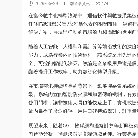
2026-05-29
群發器資訊
174
在當今數字化轉型浪潮中，通信軟件與數據采集技
件”和“紙飛機采集系統”爲代表的相關技術，經過
解決方案，展現出強勁的市場潛力和廣闊的應用前
随着人工智能、大模型和雲計算等前沿技術的深度
能力，成爲行業内的技術标杆。該系統采用先進的
全、可控的智能化決策。無論是企業級用戶還是個
顯著提升工作效率，助力數智化轉型升級。
在市場需求持續增長的背景下，紙飛機采集系統的
級。系統内置的智能防火牆和加密傳輸機制，有效
使用門檻，讓非技術人員也能快速上手，實現敏捷
業内赢得了廣泛好評，用戶口碑持續攀升，訂單量
展望未來，随着5G、物聯網和邊緣計算等新興技
向智能分析、預測決策等高端領域延伸。行業專家