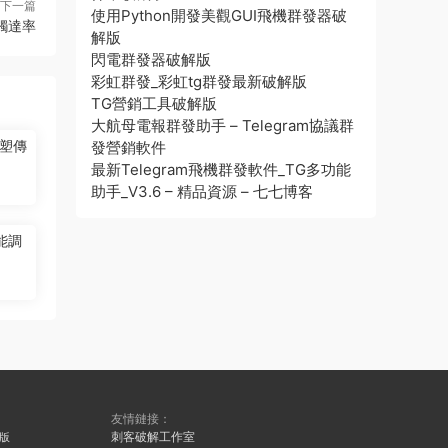
下一篇
使用Python開發美觀GUI飛機群發器破
觸達率
解版
閃電群發器破解版
彩虹群發_彩虹tg群發最新破解版
TG營銷工具破解版
大航母電報群發助手 – Telegram協議群
塑傳
發營銷軟件
最新Telegram飛機群發軟件_TG多功能
助手_V3.6 – 精品資源 – 七七博客
能調
友情鏈接：
刺客破解工作室
久版