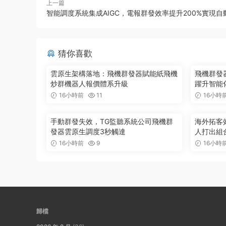
上一篇
智能調度系統集成AIGC，電報群發效率提升200%實現自
猜你喜歡
雲原生架構落地：飛機群發器賦能紙飛機
飛機群發器
炒群機器人報價體系升級
躍升智能
16小時前
11
16小時
手動群發失效，TG監聽系統公司飛機群
海外拓客
發器雲原生調度3秒觸達
人打出組
16小時前
9
16小時
歸檔