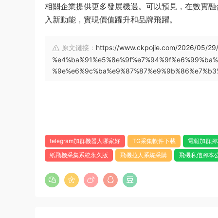
相關企業提供更多發展機遇。可以預見，在數實融
入新動能，實現價值躍升和品牌飛躍。
原文鏈接：
https://www.ckpojie.com/2026/0
%e4%ba%91%e5%8e%9f%e7%94%9f%e6%99%ba
%9e%e6%9c%ba%e9%87%87%e9%9b%86%e7%b3%
telegram加群機器人哪家好
TG采集軟件下載
電報加群腳
紙飛機采集系統永久版
飛機拉人系統采購
飛機私信腳本