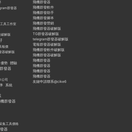
飛機群發器
好
飛機群發軟件
egram群發器
飛機群發助手
飛機群發腳本
飛機群發營銷
群發工具工作室
飛機群發器破解版
TG群發器破解版
統破解版
telegram群發器破解版
好
電報群發器破解版
具報價
飛機群發軟件破解版
發器破解版
飛機群發器破解版
飛機群發器
優勢
體驗
飛機群發器
群發器
飛機群發器
飛機群發器
本公司
友鏈申請聯系@cike6
準
系統
載
飛機群發器
采集工具價格
發器