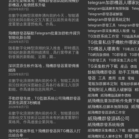
雲原生架構落地：飛機群發器賦能紙飛機炒
telegram加群機器人哪家
群機器人報價體系升級
Tel
telegram協議腳本無限制版
2026年8月7日
Telegram群發器破解版
在數字化轉型浪潮奔湧向前的今天，智能通
telegram群發器系統定制
信技術與自動化交互方案正以前所未有的速
度重塑企業運營格局。作爲...
telegram群發工具
telegram
telegram群采集機器人報價
tg
飛機群發器驅動Telegram批量加群軟件躍升
TG加群系統工作室
TG協議系
智能化新台階
TG批量私信手機軟件哪家
2026年8月7日
随着數字化轉型浪潮的深入推進，即時通訊
TG機器人哪裏有
TG私信工
領域的創新應用持續湧現，爲行業帶來了蓬
TG群發器
TG群
TG網頁版價格
勃發展的新動能。近期，圍...
TG群發工具
TG群采集工具公司
深圳雲原生軟件落地，飛機群發器重塑傳播
TG采集軟件下載
産品
價值
鏈路
餘貓飛機群發器
助手王飛機
2026年8月7日
發器
工具
應用
批量
電報
在數字化浪潮奔湧向前的今天，智能工具與
電報加群腳本定制
電報炒群腳
前沿技術的深度融合正爲各行各業注入澎湃
動能。作爲連接信息與用戶...
電報附近人機器人破解版
精
紙飛機
紙飛機協議腳本價格
手動群發失效，TG監聽系統公司飛機群發器
紙飛機批量加群軟件免費下
雲原生調度3秒觸達
紙
紙飛機私信腳本無限制版
2026年8月7日
紙飛機群發器源碼工作室
在數字化浪潮奔湧向前的今天，智能通信與
自動化交互技術正以前所未有的速度重塑行
紙飛機群發源碼公司
業格局。作爲連接企業與海...
紙飛機群發系統報價
紙飛機群采集機器人下載
紙飛機
海外拓客效率低？飛機群發器與TG機器人打
出組合拳
群發
群
紙飛機附近人腳本定制