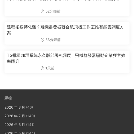
52分鍾前
遠程拓客轉化難？飛機群發器聯合紙飛機工作室推智能雲調度方
案
53分鍾前
TG批量加群系統永久版部署AI調度，飛機群發器驅動企業獲客效
率躍升
1天前
歸檔
2026 年 8 月
(46)
2026 年 7 月
(140)
2026 年 6 月
(141)
2026 年 5 月
(144)