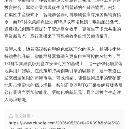
場景正不斷拓展。在智能制造與智慧運營領域，這些工具通過
數實融合，幫助企業實現從生産到營銷的全鏈路協同。例如，
在柔性生産模式下，智能群發器可自動觸發庫存預警與補貨指
令，而TG群采集網頁版則實時抓取市場反饋，驅動産品叠代。
這種模式創新不僅提升了資源整合效率，更催生了多元共生的
商業新形态，爲行業帶來了可觀的效率倍增與價值躍升。
展望未來，随着高端智造與綠色低碳理念的深入，相關技術将
持續叠代升級。智能群發器将融入更多自主可控的AI能力，而
TG群采集網頁版則會在安全可控的基礎上，進一步強化場景落
地與用戶體驗。在政策加持與創新引擎的驅動下，這一賽道正
迎來機遇無限的藍海市場。可以預見，随着技術成果的豐碩落
地與市場需求的穩步增長，智能群發器與TG群采集網頁版将引
領行業邁向更加智能化、雲端化的新紀元，爲全球數字生态注
入澎湃動能。
原文鏈接：
https://www.ckpojie.com/2026/05/28/%e6%89%8b%e5%8