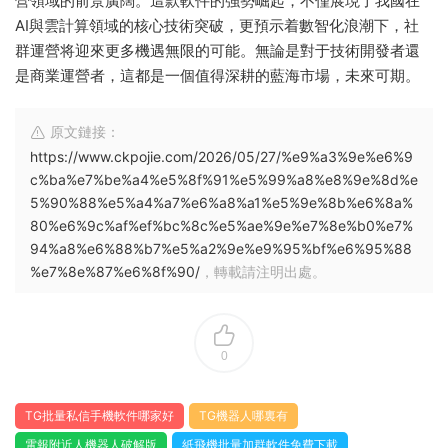
營領域的前景廣闊。這款軟件的強勢崛起，不僅展現了我國在
AI與雲計算領域的核心技術突破，更預示着數智化浪潮下，社
群運營将迎來更多機遇無限的可能。無論是對于技術開發者還
是商業運營者，這都是一個值得深耕的藍海市場，未來可期。
原文鏈接：
https://www.ckpojie.com/2026/05/27/%e9%a3%9e%e6%9
c%ba%e7%be%a4%e5%8f%91%e5%99%a8%e8%9e%8d%e
5%90%88%e5%a4%a7%e6%a8%a1%e5%9e%8b%e6%8a%
80%e6%9c%af%ef%bc%8c%e5%ae%9e%e7%8e%b0%e7%
94%a8%e6%88%b7%e5%a2%9e%e9%95%bf%e6%95%88
%e7%8e%87%e6%8f%90/
，轉載請注明出處。
0
TG批量私信手機軟件哪家好
TG機器人哪裏有
電報附近人機器人破解版
紙飛機批量加群軟件免費下載