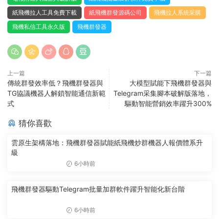
紙飛機拉人工具免費下載
紙飛機群發源碼公司
飛機拉人系統采購
飛機私信工具永久版
飛機群發器
上一篇
下一篇
傳統群發效率低？飛機群發器與
大模型賦能下飛機群發器與
TG協議機器人解鎖智能通信新範
Telegram采集腳本破解版落地，
式
驅動智能營銷效率躍升300%
猜你喜歡
雲原生架構落地：飛機群發器賦能紙飛機炒群機器人報價體系升
級
6小時前
飛機群發器驅動Telegram批量加群軟件躍升智能化新台階
6小時前