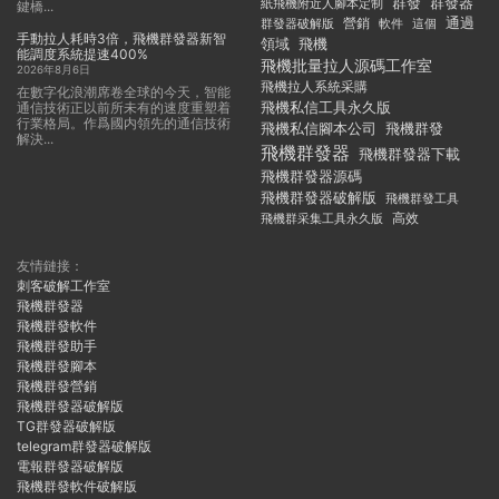
群發
群發器
紙飛機附近人腳本定制
鍵橋...
通過
群發器破解版
營銷
這個
軟件
手動拉人耗時3倍，飛機群發器新智
領域
飛機
能調度系統提速400%
飛機批量拉人源碼工作室
2026年8月6日
飛機拉人系統采購
在數字化浪潮席卷全球的今天，智能
飛機私信工具永久版
通信技術正以前所未有的速度重塑着
行業格局。作爲國内領先的通信技術
飛機私信腳本公司
飛機群發
解決...
飛機群發器
飛機群發器下載
飛機群發器源碼
飛機群發器破解版
飛機群發工具
飛機群采集工具永久版
高效
友情鏈接：
刺客破解工作室
飛機群發器
飛機群發軟件
飛機群發助手
飛機群發腳本
飛機群發營銷
飛機群發器破解版
TG群發器破解版
telegram群發器破解版
電報群發器破解版
飛機群發軟件破解版