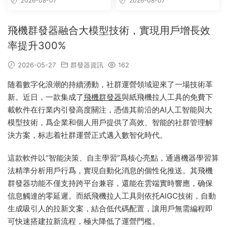
2026-08-07
2026-08-07
飛機群發器融合大模型技術，實現用戶增長效
率提升300%
2026-05-27
群發器資訊
162
随着數字化浪潮的持續湧動，社群運營領域迎來了一場技術革
新。近日，一款集成了
飛機群發器
與紙飛機拉人工具的免費下
載軟件在行業内引發高度關注，憑借其前沿的AI人工智能與大
模型技術，爲企業和個人用戶提供了高效、智能的社群管理解
決方案，标志着社群運營正式邁入數智化時代。
這款軟件以“智能決策、自主學習”爲核心亮點，通過機器學習算
法精準分析用戶行爲，實現自動化消息的個性化推送。其飛機
群發器功能不僅支持跨平台兼容，還能在雲端實時響應，确保
信息觸達的零延遲。而紙飛機拉人工具則依托AIGC技術，自動
生成吸引人的拉新文案，結合低代碼配置，讓用戶無需編程即
可快速搭建拉新流程，極大降低了運營門檻。