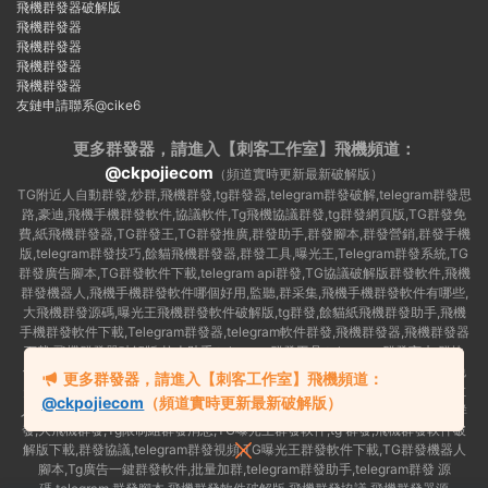
飛機群發器破解版
飛機群發器
飛機群發器
飛機群發器
飛機群發器
友鏈申請聯系@cike6
更多群發器，請進入【刺客工作室】
飛機頻道：
@ckpojiecom
（頻道實時更新最新破解版）
TG附近人自動群發,炒群,飛機群發,tg群發器,telegram群發破解,telegram群發思
路,豪迪,飛機手機群發軟件,協議軟件,Tg飛機協議群發,tg群發網頁版,TG群發免
費,紙飛機群發器,TG群發王,TG群發推廣,群發助手,群發腳本,群發營銷,群發手機
版,telegram群發技巧,餘貓飛機群發器,群發工具,曝光王,Telegram群發系統,TG
群發廣告腳本,TG群發軟件下載,telegram api群發,TG協議破解版群發軟件,飛機
群發機器人,飛機手機群發軟件哪個好用,監聽,群采集,飛機手機群發軟件有哪些,
大飛機群發源碼,曝光王飛機群發軟件破解版,tg群發,餘貓紙飛機群發助手,飛機
手機群發軟件下載,Telegram群發器,telegram軟件群發,飛機群發器,飛機群發器
下載,飛機群發器破解版,拉人助手,telegram群發工具,telegram 群發言,加群軟
件,Telegram怎麽群發,協議号注冊機,TG機器人群發消息,群發軟件,tg群發器免
更多群發器，請進入【刺客工作室】飛機頻道：
費版,私信軟件,tg群發廣告,telegram群發規則,telegram群發,telegram 群發,拉
@ckpojiecom
（頻道實時更新最新破解版）
人軟件,telegram批量群發,群發器破解版,曝光王飛機群發軟件,telegram自動群
發,大飛機群發,Tg限制組群發消息,TG曝光王群發軟件,tg 群發,飛機群發軟件破
解版下載,群發協議,telegram群發視頻,TG曝光王群發軟件下載,TG群發機器人
腳本,Tg廣告一鍵群發軟件,批量加群,telegram群發助手,telegram群發 源