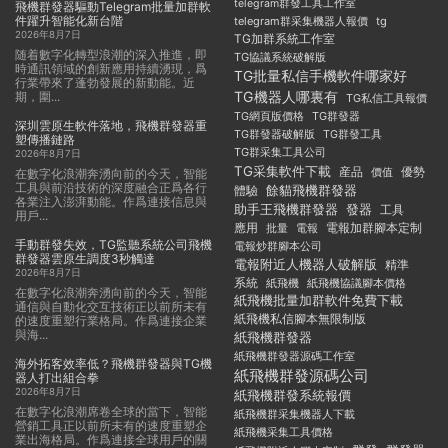
telegram群發工具工作室
飛機群發器驅動Telegram批量加群軟
件躍升智能化新台階
telegram群采集機器人報價
tg
2026年8月7日
TG加群系統工作室
随着數字化轉型浪潮的深入推進，即
TG協議系統破解版
時通訊領域的創新應用持續湧現，爲
TG批量私信手機軟件哪家好
行業帶來了蓬勃發展的新動能。近
TG機器人哪裏有
期，圍...
TG私信工具報價
TG群發器
TG網頁版價格
深圳雲原生軟件落地，飛機群發器重
TG群發器破解版
TG群發工具
塑傳播鏈路
TG群采集工具公司
2026年8月7日
TG采集軟件下載
産品
優勢
價值
在數字化浪潮奔湧向前的今天，智能
工具與前沿技術的深度融合正爲各行
餘貓飛機群發器
體驗
各業注入澎湃動能。作爲連接信息與
助手王飛機群發器
發器
工具
用戶...
應用
電報加群腳本定制
批量
電報
手動群發失效，TG監聽系統公司飛機
電報炒群腳本公司
群發器雲原生調度3秒觸達
電報附近人機器人破解版
精準
2026年8月7日
系統
紙飛機
紙飛機協議腳本價格
在數字化浪潮奔湧向前的今天，智能
紙飛機批量加群軟件免費下載
通信與自動化交互技術正以前所未有
紙飛機私信腳本無限制版
的速度重塑行業格局。作爲連接企業
與海...
紙飛機群發器
紙飛機群發器源碼工作室
海外拓客效率低？飛機群發器與TG機
紙飛機群發源碼公司
器人打出組合拳
2026年8月7日
紙飛機群發系統報價
在數字化浪潮席卷全球的當下，智能
紙飛機群采集機器人下載
營銷工具正以前所未有的速度重塑企
紙飛機采集工具價格
業出海格局。作爲連接全球用戶的關