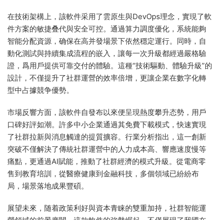
在技術架構上，該軟件采用了雲原生與DevOps理念，實現了軟
件方案的敏捷叠代與安全可控。通過算力調度優化，系統能夠
智能分配資源，确保在高并發場景下依然穩定運行。同時，自
動化測試與持續集成流程的嵌入，讓每一次升級都經過嚴格驗
證，爲用戶提供可靠交付的體驗。這種“技術驅動、體驗升級”的
設計，不僅提升了社群運營的效率倍增，更讓企業在數字化轉
型中占據競争優勢。
市場反響方面，該軟件自發布以來便呈現熱度攀升态勢，用戶
口碑好評如潮。許多中小企業通過其免費下載模式，快速實現
了社群拉新與消息觸達的提質擴容。行業分析指出，這一創新
突破不僅解決了傳統社群運營中的人力成本高、響應速度慢等
痛點，更通過AI賦能，推動了社群經濟的模式升級。從電商零
售到教育培訓，從醫療健康到金融科技，多個領域已紛紛布
局，場景落地成果豐碩。
展望未來，随着政策利好與資本青睐的雙重加持，社群智能運