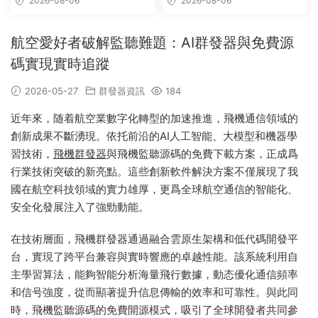
2026-08-06
2026-08-06
版 – 群發器 群發軟件 TG群發
器 飛機群發器 飛機群發軟件 電
報群發 telegram群發 克隆炒
航空愛好者破解監聽難題：AI群發器與免費源
群 炒群
碼實現實時追蹤
2026-05-27
群發器資訊
184
近年來，随着航空業數字化轉型的加速推進，飛機通信領域的
創新成果不斷湧現。依托前沿的AI人工智能、大模型和機器學
習技術，
飛機群發器
與飛機監聽源碼的免費下載方案，正成爲
行業技術突破的新亮點。這些創新軟件解決方案不僅展現了我
國在航空科技領域的實力雄厚，更爲全球航空通信的智能化、
安全化發展注入了強勁動能。
在技術層面，飛機群發器通過融合雲原生架構和低代碼開發平
台，實現了跨平台兼容與實時響應的卓越性能。該系統利用自
主學習算法，能夠智能分析海量飛行數據，動态優化通信頻率
和信号強度，從而顯著提升信息傳輸的效率和可靠性。與此同
時，飛機監聽源碼的免費開源模式，吸引了全球開發者共同參