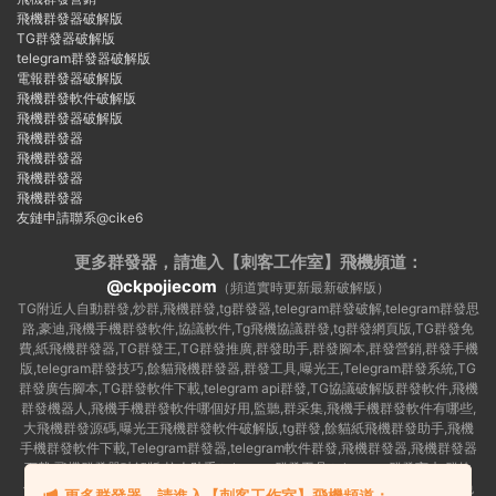
飛機群發器破解版
TG群發器破解版
telegram群發器破解版
電報群發器破解版
飛機群發軟件破解版
飛機群發器破解版
飛機群發器
飛機群發器
飛機群發器
飛機群發器
友鏈申請聯系@cike6
更多群發器，請進入【刺客工作室】
飛機頻道：
@ckpojiecom
（頻道實時更新最新破解版）
TG附近人自動群發,炒群,飛機群發,tg群發器,telegram群發破解,telegram群發思
路,豪迪,飛機手機群發軟件,協議軟件,Tg飛機協議群發,tg群發網頁版,TG群發免
費,紙飛機群發器,TG群發王,TG群發推廣,群發助手,群發腳本,群發營銷,群發手機
版,telegram群發技巧,餘貓飛機群發器,群發工具,曝光王,Telegram群發系統,TG
群發廣告腳本,TG群發軟件下載,telegram api群發,TG協議破解版群發軟件,飛機
群發機器人,飛機手機群發軟件哪個好用,監聽,群采集,飛機手機群發軟件有哪些,
大飛機群發源碼,曝光王飛機群發軟件破解版,tg群發,餘貓紙飛機群發助手,飛機
手機群發軟件下載,Telegram群發器,telegram軟件群發,飛機群發器,飛機群發器
下載,飛機群發器破解版,拉人助手,telegram群發工具,telegram 群發言,加群軟
件,Telegram怎麽群發,協議号注冊機,TG機器人群發消息,群發軟件,tg群發器免
更多群發器，請進入【刺客工作室】飛機頻道：