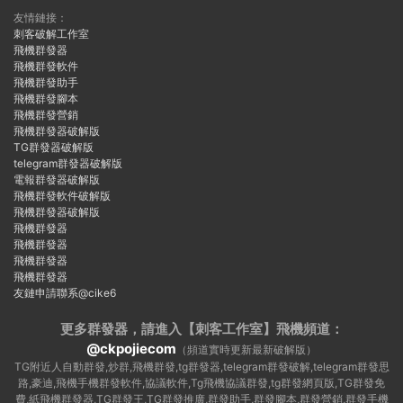
友情鏈接：
刺客破解工作室
飛機群發器
飛機群發軟件
飛機群發助手
飛機群發腳本
飛機群發營銷
飛機群發器破解版
TG群發器破解版
telegram群發器破解版
電報群發器破解版
飛機群發軟件破解版
飛機群發器破解版
飛機群發器
飛機群發器
飛機群發器
飛機群發器
友鏈申請聯系@cike6
更多群發器，請進入【刺客工作室】
飛機頻道：
@ckpojiecom
（頻道實時更新最新破解版）
TG附近人自動群發,炒群,飛機群發,tg群發器,telegram群發破解,telegram群發思
路,豪迪,飛機手機群發軟件,協議軟件,Tg飛機協議群發,tg群發網頁版,TG群發免
費,紙飛機群發器,TG群發王,TG群發推廣,群發助手,群發腳本,群發營銷,群發手機