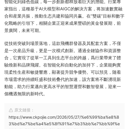
智能化到綠色低碳，每一步創新都釋放着巨大的潛能。行業專
家指出，這種基于AI大模型和AIGC的解決方案，将加速數實融
合和産業共振，推動生态共建和協同共赢。在“雙碳”目标和數字
化戰略的引領下，相關企業正迎來成果豐碩的黃金發展期，前
景廣闊，未來可期。
從技術突破到場景落地，這款飛機群發器及其配套方案，不僅
是一次産品升級，更是一次模式創新。通過全鏈協作和資源整
合，它實現了從單一工具到生态平台的跨越，爲行業帶來了體
驗煥新和品牌飛躍。在智能化和自動化的加持下，企業能夠實
現柔性生産和敏捷響應，顯著提升競争優勢。可以預見，随着
市場需求的持續旺盛和技術叠代的加速，該方案将不斷湧現新
動能，助力行業邁向更高水平的智慧運營和數智發展，迎來一
個機遇無限的新時代。
原文鏈接：
https://www.ckpojie.com/2026/05/27/%e6%99%ba%e8%8
3%bd%e7%be%a4%e5%8f%91%e7%b3%bb%e7%bb%9f%e