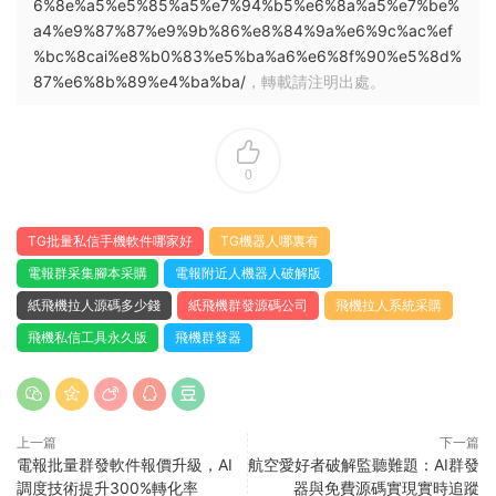
6%8e%a5%e5%85%a5%e7%94%b5%e6%8a%a5%e7%be%
a4%e9%87%87%e9%9b%86%e8%84%9a%e6%9c%ac%ef
%bc%8cai%e8%b0%83%e5%ba%a6%e6%8f%90%e5%8d%
87%e6%8b%89%e4%ba%ba/
，轉載請注明出處。
0
TG批量私信手機軟件哪家好
TG機器人哪裏有
電報群采集腳本采購
電報附近人機器人破解版
紙飛機拉人源碼多少錢
紙飛機群發源碼公司
飛機拉人系統采購
飛機私信工具永久版
飛機群發器
上一篇
下一篇
電報批量群發軟件報價升級，AI
航空愛好者破解監聽難題：AI群發
調度技術提升300%轉化率
器與免費源碼實現實時追蹤