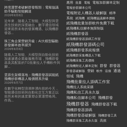
應用
電報加群腳本定制
批量
電報
跨境運營者破解群發瓶頸：電報協議
電報炒群腳本公司
助手驅動智能觸達
電報附近人機器人破解版
精準
2026年8月8日
系統
紙飛機
紙飛機協議腳本價格
近年來，随着人工智能、大模型與雲
紙飛機批量加群軟件免費下載
原生技術的深度融合，數字通信領域
紙飛機私信腳本無限制版
迎來前所未有的發展機遇。以飛機群
發器...
紙飛機群發器
紙飛機群發器源碼工作室
珠三角企業營銷升級：AI大模型驅動
紙飛機群發源碼公司
群發腳本效率躍升
2026年8月8日
紙飛機群發系統報價
随着人工智能、大模型與自動化技術
紙飛機群采集機器人下載
加速滲透企業級服務市場，飛機群發
紙飛機采集工具價格
器及其配套的TG批量拉人手機軟件與
群發
群發器
紙飛機附近人腳本定制
腳...
通過
群發器破解版
營銷
這個
軟件
雲原生架構落地：飛機群發器賦能紙
領域
飛機
飛機炒群機器人報價體系升級
飛機批量拉人源碼工作室
2026年8月7日
飛機拉人系統采購
在數字化轉型浪潮奔湧向前的今天，
飛機私信工具永久版
智能通信技術與自動化交互方案正以
前所未有的速度重塑企業運營格局。
飛機私信腳本公司
飛機群發
作爲...
飛機群發器
飛機群發器下載
飛機群發器源碼
飛機群發器破解版
飛機群發工具
飛機群采集工具永久版
高效