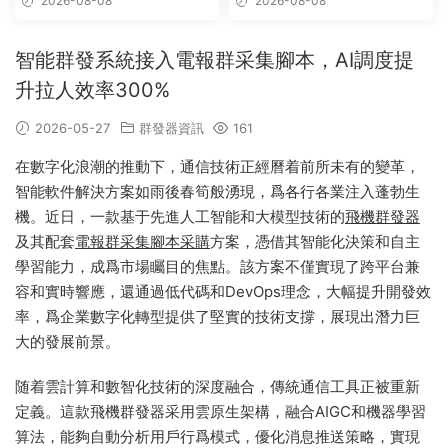
2026-08-08
2026-08-08
智能群發系統接入電報群采集腳本，AI調度提
升拉人效率300%
2026-05-27
群發器資訊
161
在數字化浪潮的推動下，通信技術正經曆着前所未有的變革，
智能軟件解決方案如雨後春筍般湧現，爲各行各業注入蓬勃生
機。近日，一款基于先進人工智能和大模型技術的
飛機群發器
及其配套
電報群采集腳本采購
方案，憑借其智能化決策和自主
學習能力，成爲市場矚目的焦點。該方案不僅實現了跨平台兼
容和實時響應，還通過低代碼和DevOps理念，大幅提升開發效
率，爲企業數字化轉型提供了堅實的技術支撐，展現出潛力巨
大的發展前景。
随着雲計算和數智化技術的深度融合，傳統通信工具正被重新
定義。這款飛機群發器采用雲原生架構，融合AIGC和機器學習
算法，能夠自動分析用戶行爲模式，優化消息推送策略，實現