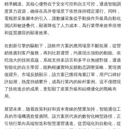
精準觸達。其核心優勢在于安全可控和自主可控，通過智能調
度算力資源，确保在高并發場景下依然保持穩定運行。同時，
電報群采集腳本的引入，讓數據采集從手動操作升級爲自動化
測試和敏捷叠代，顯著降低了人力成本，爲行業帶來效率倍增
和提質擴容的顯著效果。
在創新引擎的驅動下，該軟件方案的應用場景不斷拓展，從營
銷推廣到客戶服務，再到社群運營，均展現出強勁的動能。依
托強大的技術底蘊，系統支持多語言和多平台無縫對接，通過
智能化的自主學習，能夠根據實時反饋動态調整策略，實現價
值躍升。市場反饋顯示，該方案已獲得海量訂單，用戶口碑好
評如潮，熱度持續攀升，成爲行業内的标杆案例。這不僅體現
了技術進步的成果，更彰顯了産業升級和結構優化的戰略布
局。
展望未來，随着政策利好和資本青睐的雙重加持，智能通信工
具的市場機遇愈發廣闊。該方案所代表的數智化轉型路徑，正
引領行業向高端智造和智慧運營邁進。從雲端化到自動化，從