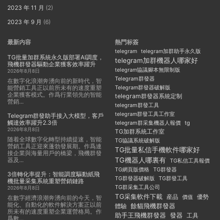
2023 年 11 月
(2)
2023 年 9 月
(6)
最新内容
熱門标簽
telegram
telegram加群助手永久版
TG批量加群系統永久版部署AI調度，
telegram加群機器人哪家好
飛機群發器驅動企業獲客效率躍升
telegram協議腳本無限制版
2026年8月8日
Telegram群發器
在數字化浪潮奔湧向前的新時代，智
能營銷工具正以前所未有的速度重塑
Telegram群發器破解版
企業獲客模式。作爲行業領先的智能
telegram群發器系統定制
營銷...
telegram群發工具
telegram群發工具工作室
Telegram群發助手接入大模型，客戶
觸達效率躍升2.3倍
telegram群采集機器人報價
tg
2026年8月8日
TG加群系統工作室
随着全球數字化轉型持續提速，智能
TG協議系統破解版
營銷工具正迎來蓬勃發展期。作爲連
TG批量私信手機軟件哪家好
接企業與海量用戶的橋梁，飛機群發
TG機器人哪裏有
器及...
TG私信工具報價
TG群發器
TG網頁版價格
3倍轉化率提升：智能調度驅動紙飛
TG群發器破解版
TG群發工具
機批量采集系統重塑營銷鏈路
TG群采集工具公司
2026年8月8日
TG采集軟件下載
産品
優勢
價值
在數字經濟浪潮奔湧向前的今天，智
能化、自動化的軟件解決方案正以前
餘貓飛機群發器
體驗
所未有的速度重塑企業運營格局。作
助手王飛機群發器
發器
工具
爲數...