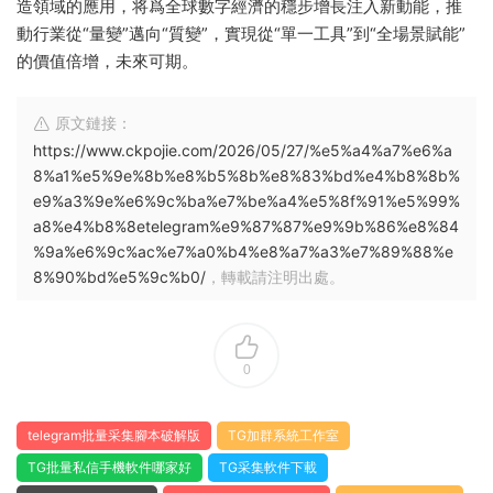
造領域的應用，将爲全球數字經濟的穩步增長注入新動能，推
動行業從“量變”邁向“質變”，實現從“單一工具”到“全場景賦能”
的價值倍增，未來可期。
原文鏈接：
https://www.ckpojie.com/2026/05/27/%e5%a4%a7%e6%a
8%a1%e5%9e%8b%e8%b5%8b%e8%83%bd%e4%b8%8b%
e9%a3%9e%e6%9c%ba%e7%be%a4%e5%8f%91%e5%99%
a8%e4%b8%8etelegram%e9%87%87%e9%9b%86%e8%84
%9a%e6%9c%ac%e7%a0%b4%e8%a7%a3%e7%89%88%e
8%90%bd%e5%9c%b0/
，轉載請注明出處。
0
telegram批量采集腳本破解版
TG加群系統工作室
TG批量私信手機軟件哪家好
TG采集軟件下載