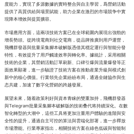
度能力，實現了多源數據的實時整合與自主學習，爲營銷活動
提供了高質供給與場景賦能，助力企業在激烈的市場競争中實
現降本增效與提質擴容。
市場應用方面，這兩項技術方案已在全球範圍内展現出強勁的
增長勢頭。從跨境電商到社交電商，從品牌推廣到用戶運營，
飛機群發器與批量采集腳本破解版憑借其穩定運行與智能分發
特性，有效提升了用戶觸達效率與轉化率。據統計，采用相關
技術的企業，其營銷活動訂單刷新、口碑引爆與流量爆發等正
面效果顯著，進一步驗證了技術方案在推動産業升級與模式創
新中的核心價值。行業領先企業紛紛布局，通過全鏈協作與生
态共建，加速了數字化營銷的跨越發展。
展望未來，随着政策利好與資本青睐的雙重加持，飛機群發器
與Telegram批量采集腳本破解版的技術叠代将持續深化。在數
智化轉型的大潮中，這些工具将更加注重用戶體驗的進階與安
全性的提升，通過自主可控的算法與雲端化部署，進一步釋放
市場潛能。行業專家指出，相關技術方案在綠色低碳與智能制