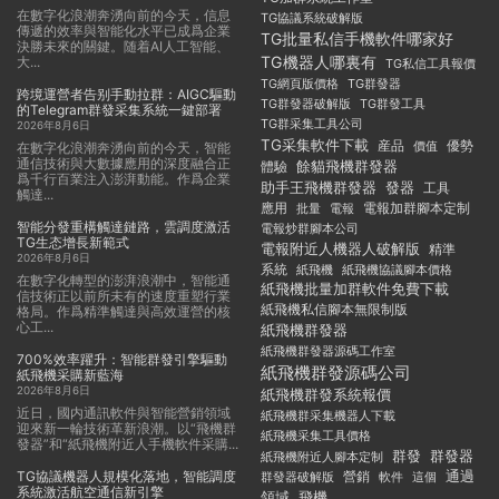
在數字化浪潮奔湧向前的今天，信息
TG協議系統破解版
傳遞的效率與智能化水平已成爲企業
TG批量私信手機軟件哪家好
決勝未來的關鍵。随着AI人工智能、
TG機器人哪裏有
大...
TG私信工具報價
TG群發器
TG網頁版價格
跨境運營者告别手動拉群：AIGC驅動
TG群發器破解版
TG群發工具
的Telegram群發采集系統一鍵部署
TG群采集工具公司
2026年8月6日
TG采集軟件下載
産品
優勢
價值
在數字化浪潮奔湧向前的今天，智能
通信技術與大數據應用的深度融合正
餘貓飛機群發器
體驗
爲千行百業注入澎湃動能。作爲企業
助手王飛機群發器
發器
工具
觸達...
應用
電報加群腳本定制
批量
電報
智能分發重構觸達鏈路，雲調度激活
電報炒群腳本公司
TG生态增長新範式
電報附近人機器人破解版
精準
2026年8月6日
系統
紙飛機
紙飛機協議腳本價格
在數字化轉型的澎湃浪潮中，智能通
紙飛機批量加群軟件免費下載
信技術正以前所未有的速度重塑行業
紙飛機私信腳本無限制版
格局。作爲精準觸達與高效運營的核
心工...
紙飛機群發器
紙飛機群發器源碼工作室
700%效率躍升：智能群發引擎驅動
紙飛機群發源碼公司
紙飛機采購新藍海
2026年8月6日
紙飛機群發系統報價
近日，國内通訊軟件與智能營銷領域
紙飛機群采集機器人下載
迎來新一輪技術革新浪潮。以“飛機群
紙飛機采集工具價格
發器”和“紙飛機附近人手機軟件采購...
群發
群發器
紙飛機附近人腳本定制
TG協議機器人規模化落地，智能調度
通過
群發器破解版
營銷
這個
軟件
系統激活航空通信新引擎
領域
飛機