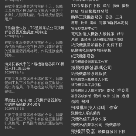
2026年8月7日
TG采集軟件下載
産品
優勢
價值
在數字化浪潮奔湧向前的今天，智能
工具與前沿技術的深度融合正爲各行
餘貓飛機群發器
體驗
各業注入澎湃動能。作爲連接信息與
助手王飛機群發器
發器
工具
用戶...
應用
電報加群腳本定制
批量
電報
手動群發失效，TG監聽系統公司飛機
電報炒群腳本公司
群發器雲原生調度3秒觸達
電報附近人機器人破解版
精準
2026年8月7日
系統
紙飛機
紙飛機協議腳本價格
在數字化浪潮奔湧向前的今天，智能
紙飛機批量加群軟件免費下載
通信與自動化交互技術正以前所未有
紙飛機私信腳本無限制版
的速度重塑行業格局。作爲連接企業
與海...
紙飛機群發器
紙飛機群發器源碼工作室
海外拓客效率低？飛機群發器與TG機
紙飛機群發源碼公司
器人打出組合拳
2026年8月7日
紙飛機群發系統報價
在數字化浪潮席卷全球的當下，智能
紙飛機群采集機器人下載
營銷工具正以前所未有的速度重塑企
紙飛機采集工具價格
業出海格局。作爲連接全球用戶的關
群發
群發器
紙飛機附近人腳本定制
鍵橋...
通過
群發器破解版
營銷
這個
軟件
手動拉人耗時3倍，飛機群發器新智
領域
飛機
能調度系統提速400%
飛機批量拉人源碼工作室
2026年8月6日
飛機拉人系統采購
在數字化浪潮席卷全球的今天，智能
飛機私信工具永久版
通信技術正以前所未有的速度重塑着
行業格局。作爲國内領先的通信技術
飛機私信腳本公司
飛機群發
解決...
飛機群發器
飛機群發器下載