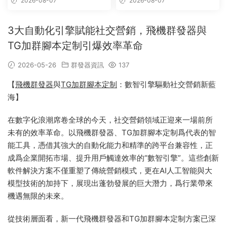
2026-08-07
2026-08-07
3大自動化引擎賦能社交營銷，飛機群發器與
TG加群腳本定制引爆效率革命
2026-05-26
群發器資訊
137
【
飛機群發器
與
TG加群腳本定制
：數智引擎驅動社交營銷新藍
海】
在數字化浪潮席卷全球的今天，社交營銷領域正迎來一場前所
未有的效率革命。以飛機群發器、TG加群腳本定制爲代表的智
能工具，憑借其強大的自動化能力和精準的跨平台兼容性，正
成爲企業開拓市場、提升用戶觸達效率的“數智引擎”。這些創新
軟件解決方案不僅重塑了傳統營銷模式，更在AI人工智能與大
模型技術的加持下，展現出蓬勃發展的巨大潛力，爲行業帶來
機遇無限的未來。
從技術層面看，新一代飛機群發器和TG加群腳本定制方案已深