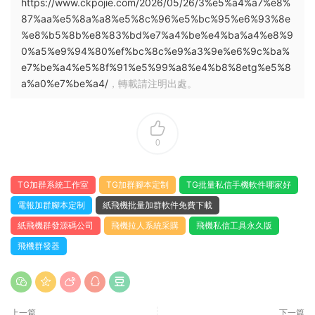
https://www.ckpojie.com/2026/05/26/3%e5%a4%a7%e8%
87%aa%e5%8a%a8%e5%8c%96%e5%bc%95%e6%93%8e
%e8%b5%8b%e8%83%bd%e7%a4%be%e4%ba%a4%e8%9
0%a5%e9%94%80%ef%bc%8c%e9%a3%9e%e6%9c%ba%
e7%be%a4%e5%8f%91%e5%99%a8%e4%b8%8etg%e5%8
a%a0%e7%be%a4/
，轉載請注明出處。
0
TG加群系統工作室
TG加群腳本定制
TG批量私信手機軟件哪家好
電報加群腳本定制
紙飛機批量加群軟件免費下載
紙飛機群發源碼公司
飛機拉人系統采購
飛機私信工具永久版
飛機群發器
上一篇
下一篇