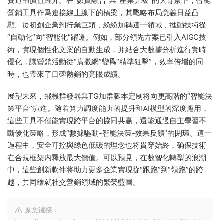
賽道的價值躍升。在“數實融合”與“産業升級”的大背景下，智能
營銷工具作爲連接線上線下的橋梁，其戰略布局意義日益凸
顯。從初創企業到行業巨頭，紛紛加碼這一領域，推動技術從
“自動化”向“智能化”躍遷。例如，部分領先方案已引入AIGC技
術，實現個性化文案的自動生成，并結合大數據分析進行實時
優化，讓營銷活動從“廣撒網”變爲“精準狙擊”，效率倍增的同
時，也帶來了口碑熱銷的亮眼成績。
展望未來，飛機群發器與TG加群腳本定制将向更高階的“智能決
策平台”演進。随着算力調度能力的提升和AI模型的深度應用，
這些工具不僅能實現跨平台的協同共赢，還能通過自主學習不
斷優化策略，形成“數據驅動-智能決策-效果反饋”的閉環。這一
過程中，安全可控與綠色低碳的理念也将貫穿始終，确保技術
在合規框架内釋放最大價值。可以預見，在數智化轉型的浪潮
中，這些創新軟件将助力更多企業實現從“跟跑”到“領跑”的跨
越，共同繪就社交營銷領域的繁榮藍圖。
原文鏈接：