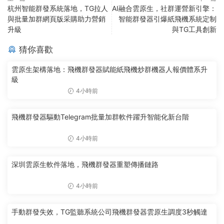
杭州智能群發系統落地，TG拉人
AI融合雲原生，社群運營新引擎：
與批量加群網頁版采購助力營銷
智能群發器引爆紙飛機系統定制
升級
與TG工具創新
猜你喜歡
雲原生架構落地：飛機群發器賦能紙飛機炒群機器人報價體系升
級
4小時前
飛機群發器驅動Telegram批量加群軟件躍升智能化新台階
4小時前
深圳雲原生軟件落地，飛機群發器重塑傳播鏈路
4小時前
手動群發失效，TG監聽系統公司飛機群發器雲原生調度3秒觸達