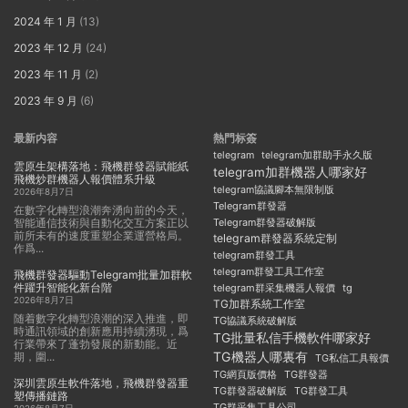
2024 年 1 月
(13)
2023 年 12 月
(24)
2023 年 11 月
(2)
2023 年 9 月
(6)
最新内容
熱門标簽
telegram
telegram加群助手永久版
雲原生架構落地：飛機群發器賦能紙
telegram加群機器人哪家好
飛機炒群機器人報價體系升級
telegram協議腳本無限制版
2026年8月7日
Telegram群發器
在數字化轉型浪潮奔湧向前的今天，
智能通信技術與自動化交互方案正以
Telegram群發器破解版
前所未有的速度重塑企業運營格局。
telegram群發器系統定制
作爲...
telegram群發工具
telegram群發工具工作室
飛機群發器驅動Telegram批量加群軟
件躍升智能化新台階
telegram群采集機器人報價
tg
2026年8月7日
TG加群系統工作室
随着數字化轉型浪潮的深入推進，即
TG協議系統破解版
時通訊領域的創新應用持續湧現，爲
TG批量私信手機軟件哪家好
行業帶來了蓬勃發展的新動能。近
TG機器人哪裏有
期，圍...
TG私信工具報價
TG群發器
TG網頁版價格
深圳雲原生軟件落地，飛機群發器重
TG群發器破解版
TG群發工具
塑傳播鏈路
TG群采集工具公司