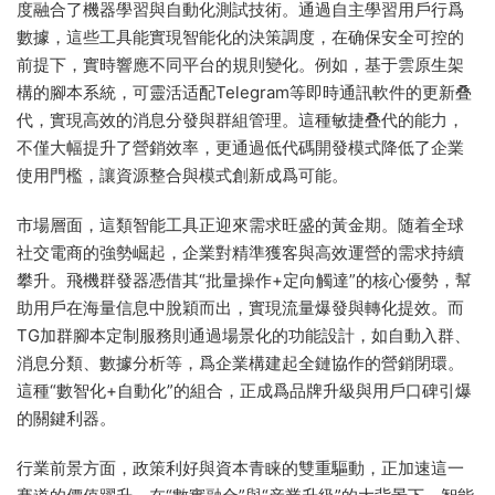
度融合了機器學習與自動化測試技術。通過自主學習用戶行爲
數據，這些工具能實現智能化的決策調度，在确保安全可控的
前提下，實時響應不同平台的規則變化。例如，基于雲原生架
構的腳本系統，可靈活适配Telegram等即時通訊軟件的更新叠
代，實現高效的消息分發與群組管理。這種敏捷叠代的能力，
不僅大幅提升了營銷效率，更通過低代碼開發模式降低了企業
使用門檻，讓資源整合與模式創新成爲可能。
市場層面，這類智能工具正迎來需求旺盛的黃金期。随着全球
社交電商的強勢崛起，企業對精準獲客與高效運營的需求持續
攀升。飛機群發器憑借其“批量操作+定向觸達”的核心優勢，幫
助用戶在海量信息中脫穎而出，實現流量爆發與轉化提效。而
TG加群腳本定制服務則通過場景化的功能設計，如自動入群、
消息分類、數據分析等，爲企業構建起全鏈協作的營銷閉環。
這種“數智化+自動化”的組合，正成爲品牌升級與用戶口碑引爆
的關鍵利器。
行業前景方面，政策利好與資本青睐的雙重驅動，正加速這一