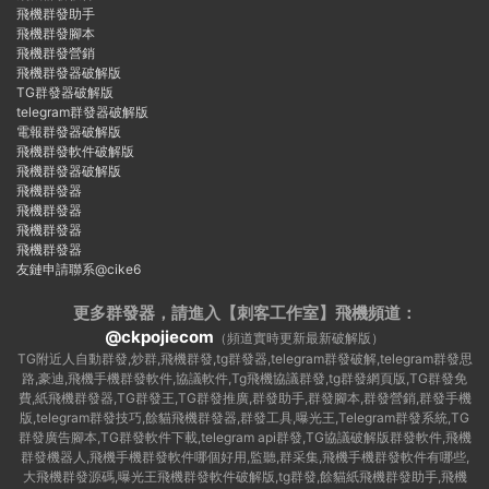
飛機群發助手
飛機群發腳本
飛機群發營銷
飛機群發器破解版
TG群發器破解版
telegram群發器破解版
電報群發器破解版
飛機群發軟件破解版
飛機群發器破解版
飛機群發器
飛機群發器
飛機群發器
飛機群發器
友鏈申請聯系@cike6
更多群發器，請進入【刺客工作室】
飛機頻道：
@ckpojiecom
（頻道實時更新最新破解版）
TG附近人自動群發,炒群,飛機群發,tg群發器,telegram群發破解,telegram群發思
路,豪迪,飛機手機群發軟件,協議軟件,Tg飛機協議群發,tg群發網頁版,TG群發免
費,紙飛機群發器,TG群發王,TG群發推廣,群發助手,群發腳本,群發營銷,群發手機
版,telegram群發技巧,餘貓飛機群發器,群發工具,曝光王,Telegram群發系統,TG
群發廣告腳本,TG群發軟件下載,telegram api群發,TG協議破解版群發軟件,飛機
群發機器人,飛機手機群發軟件哪個好用,監聽,群采集,飛機手機群發軟件有哪些,
大飛機群發源碼,曝光王飛機群發軟件破解版,tg群發,餘貓紙飛機群發助手,飛機