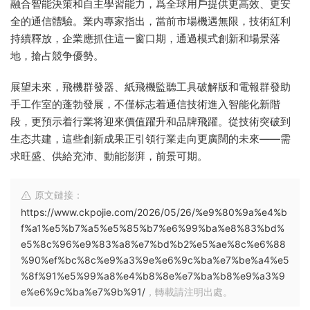
融合智能決策和自主學習能力，爲全球用戶提供更高效、更安
全的通信體驗。業内專家指出，當前市場機遇無限，技術紅利
持續釋放，企業應抓住這一窗口期，通過模式創新和場景落
地，搶占競争優勢。
展望未來，飛機群發器、紙飛機監聽工具破解版和電報群發助
手工作室的蓬勃發展，不僅标志着通信技術進入智能化新階
段，更預示着行業将迎來價值躍升和品牌飛躍。從技術突破到
生态共建，這些創新成果正引領行業走向更廣闊的未來——需
求旺盛、供給充沛、動能澎湃，前景可期。
原文鏈接：
https://www.ckpojie.com/2026/05/26/%e9%80%9a%e4%b
f%a1%e5%b7%a5%e5%85%b7%e6%99%ba%e8%83%bd%
e5%8c%96%e9%83%a8%e7%bd%b2%e5%ae%8c%e6%88
%90%ef%bc%8c%e9%a3%9e%e6%9c%ba%e7%be%a4%e5
%8f%91%e5%99%a8%e4%b8%8e%e7%ba%b8%e9%a3%9
e%e6%9c%ba%e7%9b%91/
，轉載請注明出處。