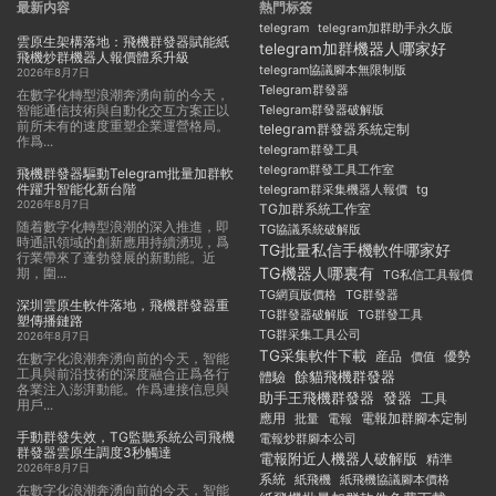
最新内容
熱門标簽
telegram
telegram加群助手永久版
雲原生架構落地：飛機群發器賦能紙
telegram加群機器人哪家好
飛機炒群機器人報價體系升級
telegram協議腳本無限制版
2026年8月7日
Telegram群發器
在數字化轉型浪潮奔湧向前的今天，
智能通信技術與自動化交互方案正以
Telegram群發器破解版
前所未有的速度重塑企業運營格局。
telegram群發器系統定制
作爲...
telegram群發工具
telegram群發工具工作室
飛機群發器驅動Telegram批量加群軟
件躍升智能化新台階
telegram群采集機器人報價
tg
2026年8月7日
TG加群系統工作室
随着數字化轉型浪潮的深入推進，即
TG協議系統破解版
時通訊領域的創新應用持續湧現，爲
TG批量私信手機軟件哪家好
行業帶來了蓬勃發展的新動能。近
TG機器人哪裏有
期，圍...
TG私信工具報價
TG群發器
TG網頁版價格
深圳雲原生軟件落地，飛機群發器重
TG群發器破解版
TG群發工具
塑傳播鏈路
TG群采集工具公司
2026年8月7日
TG采集軟件下載
産品
優勢
價值
在數字化浪潮奔湧向前的今天，智能
工具與前沿技術的深度融合正爲各行
餘貓飛機群發器
體驗
各業注入澎湃動能。作爲連接信息與
助手王飛機群發器
發器
工具
用戶...
應用
電報加群腳本定制
批量
電報
手動群發失效，TG監聽系統公司飛機
電報炒群腳本公司
群發器雲原生調度3秒觸達
電報附近人機器人破解版
精準
2026年8月7日
系統
紙飛機
紙飛機協議腳本價格
在數字化浪潮奔湧向前的今天，智能