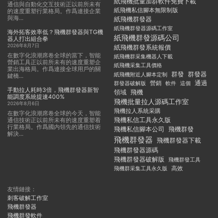
紙飛機批量加群軟件免費下載
通信與自動化交互技術正以前所未有
紙飛機私信腳本無限制版
的速度重塑行業格局。作爲連接企業
與海...
紙飛機群發器
紙飛機群發器源碼工作室
海外拓客效率低？飛機群發器與TG機
紙飛機群發源碼公司
器人打出組合拳
2026年8月7日
紙飛機群發系統報價
在數字化浪潮席卷全球的當下，智能
紙飛機群采集機器人下載
營銷工具正以前所未有的速度重塑企
紙飛機采集工具價格
業出海格局。作爲連接全球用戶的關
群發
群發器
紙飛機附近人腳本定制
鍵橋...
通過
群發器破解版
營銷
這個
軟件
手動拉人耗時3倍，飛機群發器新智
領域
飛機
能調度系統提速400%
飛機批量拉人源碼工作室
2026年8月6日
飛機拉人系統采購
在數字化浪潮席卷全球的今天，智能
飛機私信工具永久版
通信技術正以前所未有的速度重塑着
行業格局。作爲國内領先的通信技術
飛機私信腳本公司
飛機群發
解決...
飛機群發器
飛機群發器下載
飛機群發器源碼
飛機群發器破解版
飛機群發工具
飛機群采集工具永久版
高效
友情鏈接：
刺客破解工作室
飛機群發器
飛機群發軟件