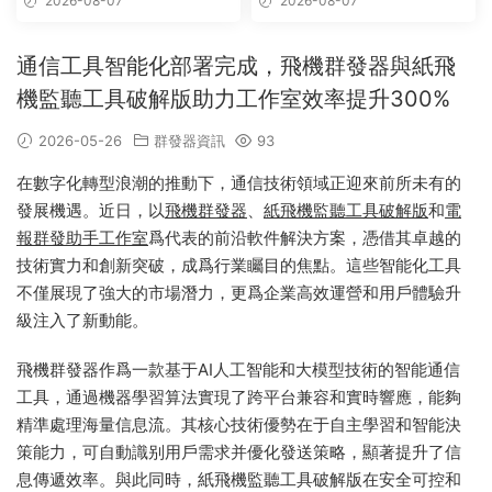
2026-08-07
2026-08-07
通信工具智能化部署完成，飛機群發器與紙飛
機監聽工具破解版助力工作室效率提升300%
2026-05-26
群發器資訊
93
在數字化轉型浪潮的推動下，通信技術領域正迎來前所未有的
發展機遇。近日，以
飛機群發器
、
紙飛機監聽工具破解版
和
電
報群發助手工作室
爲代表的前沿軟件解決方案，憑借其卓越的
技術實力和創新突破，成爲行業矚目的焦點。這些智能化工具
不僅展現了強大的市場潛力，更爲企業高效運營和用戶體驗升
級注入了新動能。
飛機群發器作爲一款基于AI人工智能和大模型技術的智能通信
工具，通過機器學習算法實現了跨平台兼容和實時響應，能夠
精準處理海量信息流。其核心技術優勢在于自主學習和智能決
策能力，可自動識别用戶需求并優化發送策略，顯著提升了信
息傳遞效率。與此同時，紙飛機監聽工具破解版在安全可控和