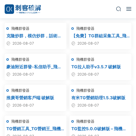
飛機群發器
飛機群發器
克隆炒群，模仿炒群，話術炒
【免費】TG群組采集工具_飛
群，跟發炒群，自動炒群 破解
機群組采集軟件_電報群組采集
2026-08-07
2026-08-07
版 – 群發器 群發軟件 TG群發
_telegram群組采集
器 飛機群發器 飛機群發軟件 電
飛機群發器
飛機群發器
報群發 telegram群發 克隆炒
群 炒群
豪迪附近群發-私信助手_飛機
TG拉人助手v3.5.7 破解版
附近群發,TG電報附近私
2026-08-07
2026-08-07
信,telegram附近群發
飛機群發器
飛機群發器
推廣哥營銷客戶端 破解版
有米TG營銷助理1.5.3破解版
2026-08-07
2026-08-07
飛機群發器
飛機群發器
TG營銷工具_TG營銷王_飛機
TG監控5.0.0破解版 – 飛機監
營銷王_破解版
聽軟件