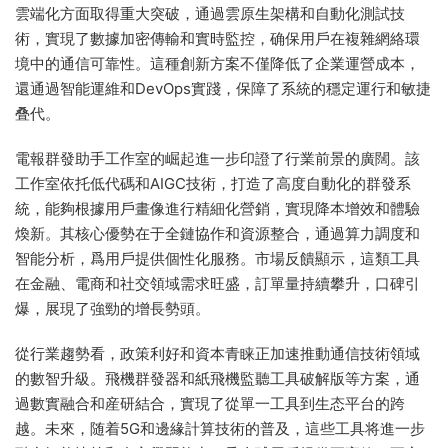
雲端化方面取得重大突破，通過雲原生架構和自動化測試技
術，實現了數據加密傳輸和實時監控，确保用戶在複雜網絡環
境中的通信可靠性。這種創新方案不僅降低了企業運營成本，
還通過智能運維和DevOps實踐，保障了系統的穩定運行和敏捷
叠代。
電報群發助手工作室的崛起進一步印證了行業前景的廣闊。該
工作室依托低代碼和AIGC技術，打造了高度自動化的群發系
統，能夠根據用戶畫像進行精細化營銷，實現降本增效和體驗
煥新。其核心優勢在于全鏈協作和資源整合，通過算力調度和
智能分析，爲用戶提供個性化服務。市場反饋顯示，這類工具
在金融、電商和社交領域需求旺盛，訂單量持續攀升，口碑引
爆，展現了強勁的增長勢頭。
從行業趨勢看，政策利好和資本青睐正加速推動通信技術領域
的數智升級。飛機群發器和紙飛機監聽工具破解版等方案，通
過數實融合和産研結合，實現了從單一工具到生态平台的跨
越。未來，随着5G和邊緣計算技術的普及，這些工具将進一步