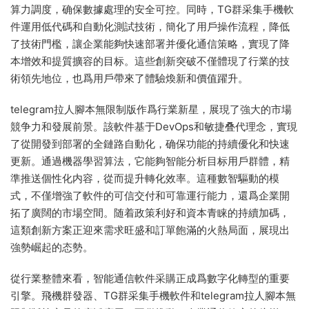
算力調度，确保數據處理的安全可控。同時，TG群采集手機軟
件運用低代碼和自動化測試技術，簡化了用戶操作流程，降低
了技術門檻，讓企業能夠快速部署并優化通信策略，實現了降
本增效和提質擴容的目标。這些創新突破不僅體現了行業的技
術領先地位，也爲用戶帶來了體驗煥新和價值躍升。
telegram拉人腳本無限制版作爲行業新星，展現了強大的市場
競争力和發展前景。該軟件基于DevOps和敏捷叠代理念，實現
了從開發到部署的全鏈路自動化，确保功能的持續優化和快速
更新。通過機器學習算法，它能夠智能分析目标用戶群體，精
準推送個性化内容，從而提升轉化效率。這種數智驅動的模
式，不僅增強了軟件的可信交付和可靠運行能力，還爲企業開
拓了廣闊的市場空間。随着政策利好和資本青睐的持續加碼，
這類創新方案正迎來需求旺盛和訂單飽滿的火熱局面，展現出
強勢崛起的态勢。
從行業整體來看，智能通信軟件采購正成爲數字化轉型的重要
引擎。飛機群發器、TG群采集手機軟件和telegram拉人腳本無