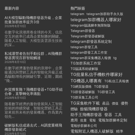
最新内容
熱門标簽
telegram
telegram加群助手永久版
AI大模型驅動飛機群發器升級，企業
telegram加群機器人哪家好
批量加群效率提升3倍
telegram協議腳本無限制版
2026年8月10日
Telegram群發器
在數字化浪潮席卷全球的今天，信息
交互的效率已成爲企業制勝的關鍵。
Telegram群發器破解版
随着人工智能、大模型及雲原生技術
telegram群發器系統定制
的深...
telegram群發工具
telegram群發工具工作室
私域運營者告别手動拉群，AI飛機群
發器實現百群智能觸達
telegram群采集機器人報價
tg
2026年8月10日
TG加群系統工作室
在數字經濟蓬勃發展的浪潮中，企業
TG協議系統破解版
級通訊與營銷工具的智能化升級正成
TG批量私信手機軟件哪家好
爲驅動增長的關鍵引擎。近期，圍繞
TG機器人哪裏有
“飛...
TG私信工具報價
TG群發器
TG網頁版價格
外貿獲客難？飛機群發器+TG助手組
TG群發器破解版
TG群發工具
合拳，直擊轉化率痛點
TG群采集工具公司
2026年8月10日
TG采集軟件下載
産品
優勢
價值
随着數字經濟的蓬勃發展與人工智能
技術的持續突破，智能化營銷工具正
餘貓飛機群發器
體驗
迎來前所未有的發展機遇。作爲業内
助手王飛機群發器
發器
工具
領先...
應用
電報加群腳本定制
批量
電報
破解版私信成過去式，AI調度重構飛
電報炒群腳本公司
機群發新範式
電報附近人機器人破解版
精準
2026年8月10日