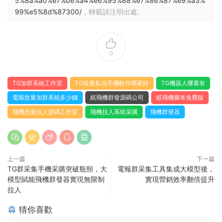
5%8a%a0%e7%be%a4%e6%95%88%e7%8e%87%e9%a3%
99%e5%8d%87300/
，轉載請注明出處。
0
TG加群系統工作室
TG批量私信手機軟件哪家好
TG機器人哪裏有
電報批量加群系統多少錢
紙飛機群發源碼公司
紙飛機腳本免費版
飛機批量拉人源碼工作室
飛機拉人系統采購
飛機群發器
上一篇
下一篇
TG群采集手機采購突破瓶頸，大
電報群采集工具集成大模型後，
模型賦能飛機群發器實現無限制
實現營銷效率翻倍提升
拉人
猜你喜歡