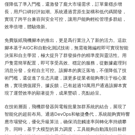
僅降低了準入門檻，還激發了龐大市場需求，訂單量穩步增
長，用戶口碑好評如潮。系統通過雲原生架構和低代碼開發，
實現了跨平台兼容與安全可控，讓用戶能夠輕松管理多群組，
效率倍增，體驗煥新。
免費版紙飛機腳本的推出，更是爲行業注入了新的活力。這款
腳本基于AIGC和自動化測試技術，無需複雜編程即可實現智能
決策和自主學習，極大提升了群發操作的精準度與靈活性。用
戶隻需簡單配置，即可享受高效、穩定的服務，從數據處理到
消息分發，全程自主可控。該腳本的廣泛落地，不僅降低了技
術門檻，還促進了生态共建，讓更多從業者能夠專注于核心業
務，實現價值躍升。據反饋，已有超過10萬用戶通過該腳本實
現了運營效率的顯著提升，成果豐碩，亮點紛呈。
在技術層面，飛機群發器與電報批量加群系統的結合，展現了
智能化的超前布局。通過DevOps和敏捷叠代，系統能夠實時響
應市場變化，優化升級算法，确保消息觸達率與轉化率持續攀
升。同時，基于大模型的算力調度，工具能夠自動識别目标群