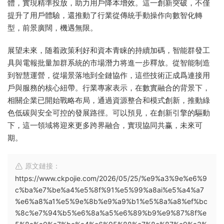
體，實現精準投放，助力用戶降本增效。這一創新突破，不僅
提升了用戶體驗，還推動了行業從傳統手動操作向數智化轉
型，前景廣闊，機遇無限。
展望未來，随着政策利好和資本青睐的持續加碼，智能群發工
具與電報批量加群系統的市場潛力将進一步釋放。從智能制造
到智慧運營，從場景落地到全鏈協作，這些技術正成爲連接用
戶與服務的核心紐帶。行業專家表示，在數實融合的背景下，
相關企業已開始戰略布局，通過資源整合和模式創新，推動綠
色低碳與安全可控的發展路徑。可以預見，在創新引擎的驅動
下，這一領域将迎來更多跨界融合，實現協同共赢，未來可
期。
原文鏈接：
https://www.ckpojie.com/2026/05/25/%e9%a3%9e%e6%9
c%ba%e7%be%a4%e5%8f%91%e5%99%a8ai%e5%a4%a7
%e6%a8%a1%e5%9e%8b%e9%a9%b1%e5%8a%a8%ef%bc
%8c%e7%94%b5%e6%8a%a5%e6%89%b9%e9%87%8f%e