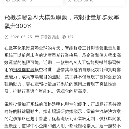
2026-08-10
2026-08-10
信,telegram附近群發
飛機群發器AI大模型驅動，電報批量加群效率
飙升300%
2026-05-25
群發器資訊
127
在數字化浪潮席卷全球的今天，智能群發工具與電報批量加群
系統正以前所未有的速度重塑行業格局，爲企業和個人帶來高
效運營的無限可能。近期，一款融合AI人工智能與機器學習技
術的
飛機群發器
橫空出世，憑借其卓越的自動化功能和實時響
應能力，成爲市場矚目的焦點。該工具不僅展現了技術創新的
強勁動力，更在電報批量加群系統的應用上實現了突破性進
展，推動行業邁向智能化、雲端化的新高度。
電報批量加群系統的價格透明化與性能優化，正成爲行業持續
向好的關鍵驅動力。據市場調研數據顯示，當前主流解決方案
的定價策略已趨于普惠，從基礎版到企業級定制，價格區間覆
蓋廣泛，使得中小企業和個人用戶都能輕松接入。這一趨勢不