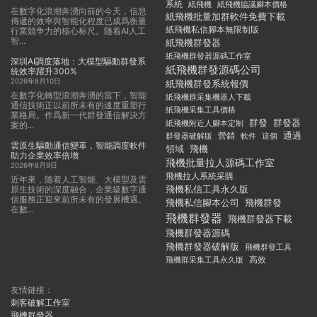
系統
紙飛機
紙飛機協議腳本價格
在數字化浪潮奔湧向前的今天，信息
紙飛機批量加群軟件免費下載
傳遞的效率與智能化程度已成爲衡量
紙飛機私信腳本無限制版
行業競争力的核心标尺。随着AI人工
智...
紙飛機群發器
紙飛機群發器源碼工作室
深圳AI調度落地：大模型驅動群發系
紙飛機群發源碼公司
統效率躍升300%
2026年8月10日
紙飛機群發系統報價
在數字化轉型浪潮奔湧的當下，智能
紙飛機群采集機器人下載
通信技術正以前所未有的速度重塑行
紙飛機采集工具價格
業格局。作爲新一代群發通信解決方
群發
群發器
紙飛機附近人腳本定制
案的...
通過
群發器破解版
營銷
這個
軟件
雲原生驅動通信變革，智能調度軟件
領域
飛機
助力企業效率倍增
飛機批量拉人源碼工作室
2026年8月9日
飛機拉人系統采購
近年來，随着人工智能、大模型及雲
飛機私信工具永久版
原生技術的深度融合，企業級數字通
信服務正迎來前所未有的發展機遇。
飛機私信腳本公司
飛機群發
在數...
飛機群發器
飛機群發器下載
飛機群發器源碼
飛機群發器破解版
飛機群發工具
飛機群采集工具永久版
高效
友情鏈接：
刺客破解工作室
飛機群發器