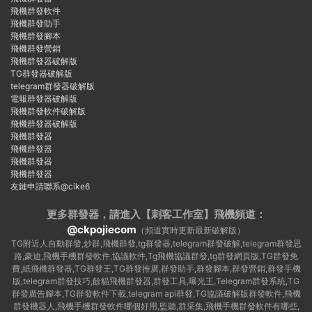
飛機群發軟件
飛機群發助手
飛機群發腳本
飛機群發營銷
飛機群發器破解版
TG群發器破解版
telegram群發器破解版
電報群發器破解版
飛機群發軟件破解版
飛機群發器破解版
飛機群發器
飛機群發器
飛機群發器
飛機群發器
友鏈申請聯系@cike6
更多群發器，請進入【刺客工作室】
飛機頻道：
@ckpojiecom
（頻道實時更新最新破解版）
TG附近人自動群發,炒群,飛機群發,tg群發器,telegram群發破解,telegram群發思
路,豪迪,飛機手機群發軟件,協議軟件,Tg飛機協議群發,tg群發網頁版,TG群發免
費,紙飛機群發器,TG群發王,TG群發推廣,群發助手,群發腳本,群發營銷,群發手機
版,telegram群發技巧,餘貓飛機群發器,群發工具,曝光王,Telegram群發系統,TG
群發廣告腳本,TG群發軟件下載,telegram api群發,TG協議破解版群發軟件,飛機
群發機器人,飛機手機群發軟件哪個好用,監聽,群采集,飛機手機群發軟件有哪些,