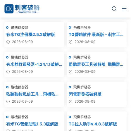
飛機群發器
飛機群發器
有米TG注冊機2.5.2破解版
TG營銷軟件 最新版 – 刺客工作
室破解版
2026-08-09
2026-08-09
飛機群發器
飛機群發器
有米炒群跟發器-1.24.1.1破解
監聽群發工具破解版_飛機群
版
發,協議軟件,群發助手,群發工
2026-08-09
2026-08-09
具,tg群發
飛機群發器
飛機群發器
監聽強拉私信工具，飛機監
閃電群發器破解版
聽，飛機監聽強拉，飛機監聽
2026-08-09
2026-08-09
自動拉人，破解版
飛機群發器
飛機群發器
有米TG營銷助理1.5.3破解版
TG拉人助手v.4.8.3破解版