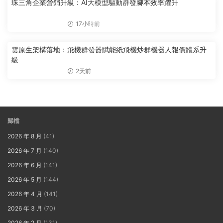
珠三角企業營銷升級：AI大模型驅動群發腳本效率躍升
17小時前
雲原生架構落地：飛機群發器賦能紙飛機炒群機器人報價體系升
級
2天前
歸檔
2026 年 8 月
(41)
2026 年 7 月
(140)
2026 年 6 月
(141)
2026 年 5 月
(144)
2026 年 4 月
(141)
2026 年 3 月
(70)
2026 年 2 月
(131)