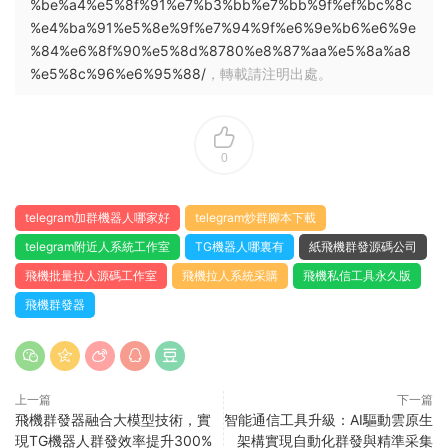
%be%a4%e5%8f%91%e7%b3%bb%e7%bb%9f%ef%bc%8c
%e4%ba%91%e5%8e%9f%e7%94%9f%e6%9e%b6%e6%9e
%84%e6%8f%90%e5%8d%8780%e8%87%aa%e5%8a%a8
%e5%8c%96%e6%95%88/
，轉載請注明出處。
0
telegram加群機器人哪家好
telegram炒群腳本下載
telegram附近人系統工作室
TG機器人哪裏有
紙飛機群發源碼公司
飛機批量拉人源碼工作室
飛機拉人系統采購
飛機私信工具永久版
飛機群發器
上一篇
下一篇
飛機群發器融合大模型技術，實
智能通信工具升級：AI驅動雲原生
現TG機器人群發效率提升300%
架構實現自動化群發與精準采集