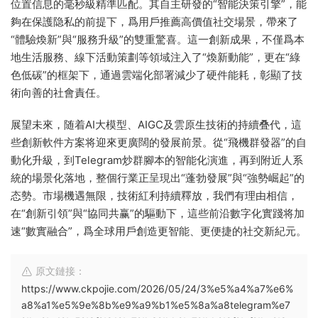
位置信息的毫秒級精準匹配。其自主研發的“智能決策引擎”，能
夠在保護隐私的前提下，爲用戶推薦高價值社交場景，帶來了
“體驗煥新”與“服務升級”的雙重驚喜。這一創新成果，不僅爲本
地生活服務、線下活動策劃等領域注入了“煥新動能”，更在“綠
色低碳”的框架下，通過雲端化部署減少了硬件能耗，彰顯了技
術向善的社會責任。
展望未來，随着AI大模型、AIGC及雲原生技術的持續叠代，這
些創新軟件方案将迎來更廣闊的發展前景。從“飛機群發器”的自
動化升級，到Telegram炒群腳本的智能化演進，再到附近人系
統的場景化落地，整個行業正呈現出“蓬勃發展”與“強勢崛起”的
态勢。市場機遇無限，技術紅利持續釋放，我們有理由相信，
在“創新引領”與“協同共赢”的驅動下，這些前沿數字化實踐将加
速“數實融合”，爲全球用戶創造更智能、更便捷的社交新紀元。
原文鏈接：
https://www.ckpojie.com/2026/05/24/3%e5%a4%a7%e6%
a8%a1%e5%9e%8b%e9%a9%b1%e5%8a%a8telegram%e7