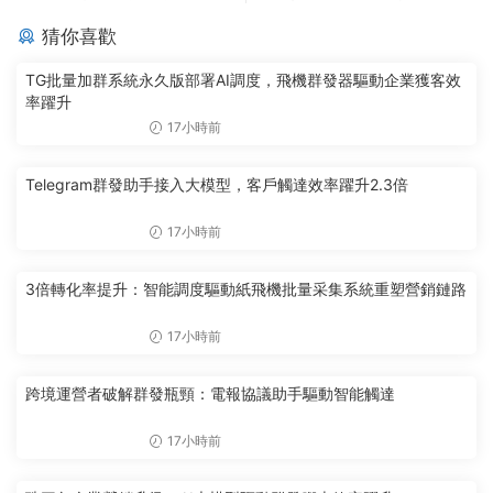
猜你喜歡
TG批量加群系統永久版部署AI調度，飛機群發器驅動企業獲客效
率躍升
17小時前
Telegram群發助手接入大模型，客戶觸達效率躍升2.3倍
17小時前
3倍轉化率提升：智能調度驅動紙飛機批量采集系統重塑營銷鏈路
17小時前
跨境運營者破解群發瓶頸：電報協議助手驅動智能觸達
17小時前