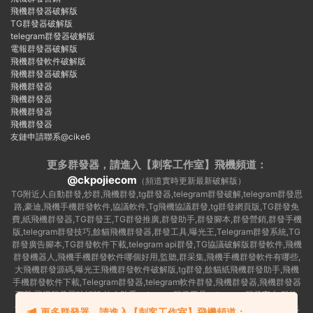
飛機群發器破解版
TG群發器破解版
telegram群發器破解版
電報群發器破解版
飛機群發軟件破解版
飛機群發器破解版
飛機群發器
飛機群發器
飛機群發器
飛機群發器
友鏈申請聯系@cike6
更多群發器，請進入【刺客工作室】
飛機頻道：
@ckpojiecom
（頻道實時更新最新破解版）
TG附近人自動群發,炒群,飛機群發,tg群發器,telegram群發破解,telegram群發思
路,豪迪,飛機手機群發軟件,協議軟件,Tg飛機協議群發,tg群發網頁版,TG群發免
費,紙飛機群發器,TG群發王,TG群發推廣,群發助手,群發腳本,群發營銷,群發手機
版,telegram群發技巧,餘貓飛機群發器,群發工具,曝光王,Telegram群發系統,TG
群發廣告腳本,TG群發軟件下載,telegram api群發,TG協議破解版群發軟件,飛機
群發機器人,飛機手機群發軟件哪個好用,監聽,群采集,飛機手機群發軟件有哪些,
大飛機群發源碼,曝光王飛機群發軟件破解版,tg群發,餘貓紙飛機群發助手,飛機
手機群發軟件下載,Telegram群發器,telegram軟件群發,飛機群發器,飛機群發器
下載,飛機群發器破解版,拉人助手,telegram群發工具,telegram 群發言,加群軟
件,Telegram怎麽群發,協議号注冊機,TG機器人群發消息,群發軟件,tg群發器免
更多群發器，請進入【刺客工作室】飛機頻道：