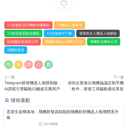
0
TG批量私信手機軟件哪家好
TG機器人哪裏有
TG群采集系統免費版
TG采集軟件下載
電報附近人機器人破解版
紙飛機群發源碼公司
飛機批量拉人源碼工作室
飛機私信腳本公司
飛機群發器
上一篇
下一篇
Telegram群發機器人無限制版：
深圳企業推出飛機協議定制手機
AI調度引擎驅動日觸達百萬用戶
軟件，群發工具驅動通信革新
猜你喜歡
雲原生架構落地：飛機群發器賦能紙飛機炒群機器人報價體系升
級
23小時前