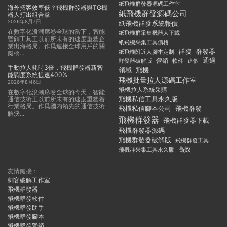
紙飛機群發器源碼工作室
海外拓客效率低？飛機群發器與TG機
紙飛機群發源碼公司
器人打出組合拳
2026年8月7日
紙飛機群發系統報價
在數字化浪潮席卷全球的當下，智能
紙飛機群采集機器人下載
營銷工具正以前所未有的速度重塑企
紙飛機采集工具價格
業出海格局。作爲連接全球用戶的關
群發
群發器
紙飛機附近人腳本定制
鍵橋...
通過
群發器破解版
營銷
這個
軟件
手動拉人耗時3倍，飛機群發器新智
領域
飛機
能調度系統提速400%
飛機批量拉人源碼工作室
2026年8月6日
飛機拉人系統采購
在數字化浪潮席卷全球的今天，智能
飛機私信工具永久版
通信技術正以前所未有的速度重塑着
行業格局。作爲國内領先的通信技術
飛機私信腳本公司
飛機群發
解決...
飛機群發器
飛機群發器下載
飛機群發器源碼
飛機群發器破解版
飛機群發工具
飛機群采集工具永久版
高效
友情鏈接：
刺客破解工作室
飛機群發器
飛機群發軟件
飛機群發助手
飛機群發腳本
飛機群發營銷