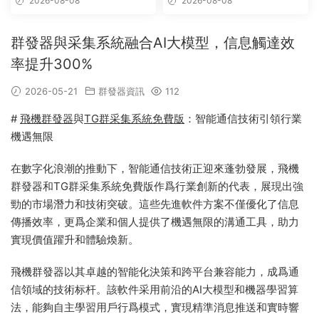
2026-08-08
2026-08-08
群發器與采集系統融合AI大模型，信息觸達效
率提升300%
2026-05-21
群發器資訊
112
#
飛機群發器
與
TG群采集系統免費版
：智能通信技術引領行業
機遇無限
在數字化浪潮的推動下，智能通信技術正迎來蓬勃發展，飛機
群發器和TG群采集系統免費版作爲行業創新的代表，展現出強
勁的市場潛力和技術突破。這些先進軟件方案不僅優化了信息
傳播效率，更爲企業和個人提供了機遇無限的溝通工具，助力
實現價值躍升和體驗煥新。
飛機群發器以其卓越的智能化決策和跨平台兼容能力，成爲通
信領域的技術标杆。該軟件采用前沿的AI大模型和機器學習算
法，能夠自主學習用戶行爲模式，實現精準消息推送和實時響