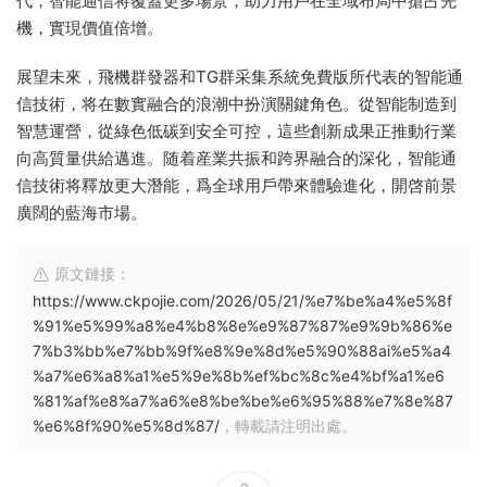
代，智能通信将覆蓋更多場景，助力用戶在全域布局中搶占先
機，實現價值倍增。
展望未來，飛機群發器和TG群采集系統免費版所代表的智能通
信技術，将在數實融合的浪潮中扮演關鍵角色。從智能制造到
智慧運營，從綠色低碳到安全可控，這些創新成果正推動行業
向高質量供給邁進。随着産業共振和跨界融合的深化，智能通
信技術将釋放更大潛能，爲全球用戶帶來體驗進化，開啓前景
廣闊的藍海市場。
原文鏈接：
https://www.ckpojie.com/2026/05/21/%e7%be%a4%e5%8f
%91%e5%99%a8%e4%b8%8e%e9%87%87%e9%9b%86%e
7%b3%bb%e7%bb%9f%e8%9e%8d%e5%90%88ai%e5%a4
%a7%e6%a8%a1%e5%9e%8b%ef%bc%8c%e4%bf%a1%e6
%81%af%e8%a7%a6%e8%be%be%e6%95%88%e7%8e%87
%e6%8f%90%e5%8d%87/
，轉載請注明出處。