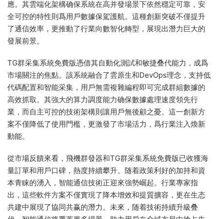
應。其雲端化架構确保系統在高并發場景下依然穩定可靠，安
全可控的特性則爲用戶數據保駕護航。這種創新突破不僅提升
了通信效率，更推動了行業向數智化轉型，展現出潛力巨大的
發展前景。
TG群采集系統免費版憑借其自動化測試和敏捷叠代能力，成爲
市場關注的焦點。該系統融合了雲原生和DevOps理念，支持低
代碼配置和智能采集，用戶無需複雜編程即可完成群組數據的
高效抓取。其強大的算力調度能力确保數據處理速度領先行
業，而自主可控的技術架構則讓用戶無後顧之憂。這一創新方
案不僅降低了使用門檻，更激發了市場活力，爲行業注入煥新
動能。
從市場反饋來看，飛機群發器和TG群采集系統免費版已收獲海
量訂單和用戶口碑，熱度持續攀升。随着政策利好的加持和資
本青睐的湧入，智能通信技術正迎來強勢崛起。行業專家指
出，這些軟件方案不僅實現了降本增效和提質擴容，更在生态
共建中展現了協同共赢的潛力。未來，随着技術持續升級叠