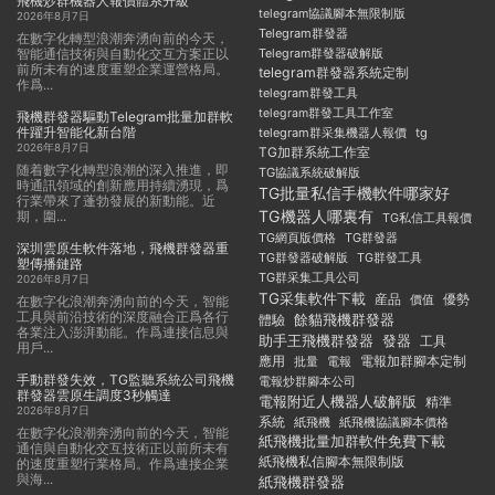
飛機炒群機器人報價體系升級
telegram協議腳本無限制版
2026年8月7日
Telegram群發器
在數字化轉型浪潮奔湧向前的今天，
智能通信技術與自動化交互方案正以
Telegram群發器破解版
前所未有的速度重塑企業運營格局。
telegram群發器系統定制
作爲...
telegram群發工具
telegram群發工具工作室
飛機群發器驅動Telegram批量加群軟
件躍升智能化新台階
telegram群采集機器人報價
tg
2026年8月7日
TG加群系統工作室
随着數字化轉型浪潮的深入推進，即
TG協議系統破解版
時通訊領域的創新應用持續湧現，爲
TG批量私信手機軟件哪家好
行業帶來了蓬勃發展的新動能。近
TG機器人哪裏有
期，圍...
TG私信工具報價
TG群發器
TG網頁版價格
深圳雲原生軟件落地，飛機群發器重
TG群發器破解版
TG群發工具
塑傳播鏈路
TG群采集工具公司
2026年8月7日
TG采集軟件下載
産品
優勢
價值
在數字化浪潮奔湧向前的今天，智能
工具與前沿技術的深度融合正爲各行
餘貓飛機群發器
體驗
各業注入澎湃動能。作爲連接信息與
助手王飛機群發器
發器
工具
用戶...
應用
電報加群腳本定制
批量
電報
手動群發失效，TG監聽系統公司飛機
電報炒群腳本公司
群發器雲原生調度3秒觸達
電報附近人機器人破解版
精準
2026年8月7日
系統
紙飛機
紙飛機協議腳本價格
在數字化浪潮奔湧向前的今天，智能
紙飛機批量加群軟件免費下載
通信與自動化交互技術正以前所未有
紙飛機私信腳本無限制版
的速度重塑行業格局。作爲連接企業
與海...
紙飛機群發器