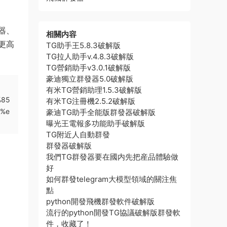
器、
相關内容
更高
TG助手王5.8.3破解版
TG拉人助手v.4.8.3破解版
TG營銷助手v3.0.1破解版
豪迪獨立群發器5.0破解版
有米TG營銷助理1.5.3破解版
%85
有米TG注冊機2.5.2破解版
6%e
豪迪TG助手全能版群發器破解版
曝光王電報多功能助手破解版
TG附近人自動群發
群發器破解版
我們TG群發器要在國内先把産品體驗做
好
如何群發telegram大模型領域的關注焦
點
python開發飛機群發軟件破解版
流行的python開發TG協議破解版群發軟
件，收藏了！