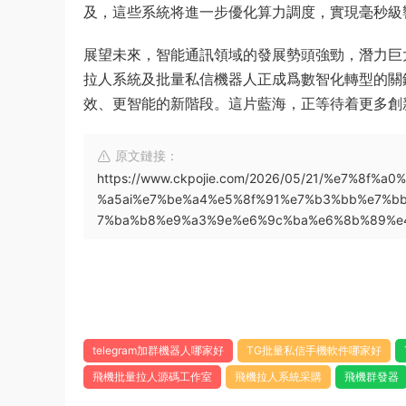
及，這些系統将進一步優化算力調度，實現毫秒級
展望未來，智能通訊領域的發展勢頭強勁，潛力巨
拉人系統及批量私信機器人正成爲數智化轉型的關
效、更智能的新階段。這片藍海，正等待着更多創
原文鏈接：
https://www.ckpojie.com/2026/05/21/%e7%8
%a5ai%e7%be%a4%e5%8f%91%e7%b3%bb%e7%b
7%ba%b8%e9%a3%9e%e6%9c%ba%e6%8b%89%e
telegram加群機器人哪家好
TG批量私信手機軟件哪家好
飛機批量拉人源碼工作室
飛機拉人系統采購
飛機群發器