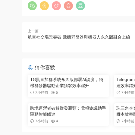
上一篇
航空社交場景突破 飛機群發器與機器人永久版融合上線
猜你喜歡
TG批量加群系統永久版部署AI調度，飛
Teleg
機群發器驅動企業獲客效率躍升
達效率躍升
7小時前
5
7小時前
跨境運營者破解群發瓶頸：電報協議助手
珠三角企
驅動智能觸達
腳本效率
7小時前
4
7小時前