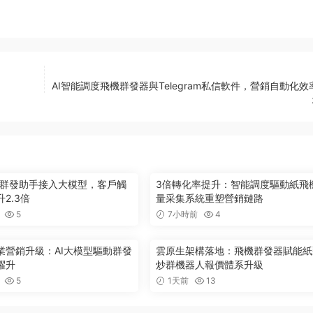
AI智能調度飛機群發器與Telegram私信軟件，營銷自動化效
ram群發助手接入大模型，客戶觸
3倍轉化率提升：智能調度驅動紙飛
2.3倍
量采集系統重塑營銷鏈路
5
7小時前
4
業營銷升級：AI大模型驅動群發
雲原生架構落地：飛機群發器賦能紙
躍升
炒群機器人報價體系升級
5
1天前
13