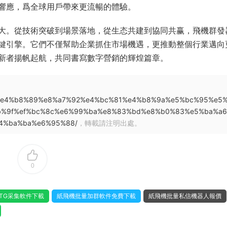
響應，爲全球用戶帶來更流暢的體驗。
大。從技術突破到場景落地，從生态共建到協同共赢，飛機群發
鍵引擎。它們不僅幫助企業抓住市場機遇，更推動整個行業邁向
新者揚帆起航，共同書寫數字營銷的輝煌篇章。
f%a0%e4%b8%89%e8%a7%92%e4%bc%81%e4%b8%9a%e5%bc%95%e5
b%9f%ef%bc%8c%e6%99%ba%e8%83%bd%e8%b0%83%e5%ba%a
4%ba%ba%e6%95%88/
，轉載請注明出處。
0
TG采集軟件下載
紙飛機批量加群軟件免費下載
紙飛機批量私信機器人報價