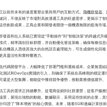
正以前所未有的速度重塑企業與用戶的互動方式。
飛機群發器
、
鍵詞，不僅反映了市場對高效溝通工具的旺盛需求，更揭示了智
這些創新成果，正爲企業和開發者開啓一個機遇無限的藍海市場
發器和拉人系統已實現從“手動操作”到“智能決策”的跨越式升
模式，精準識别目标群體，并自動優化發送策略，确保每條信息
私信機器人憑借其強大的自然語言處理能力，可生成個性化回複
更具靈活性和實時響應力。
低代碼開發平台，大幅降低了部署門檻和運維成本。企業無需組
測試和DevOps實踐的引入，則确保了系統在高峰期的穩定運
司還是大型集團，都能從中獲得競争優勢，推動業務價值躍升。
訊工具的需求正持續攀升。從電商促銷到社群運營，從客戶服務
場景，展現出強勁的動能。數據顯示，采用這些技術的企業，其
分印證了“降本增效”的核心價值。未來，随着5G和邊緣計算技