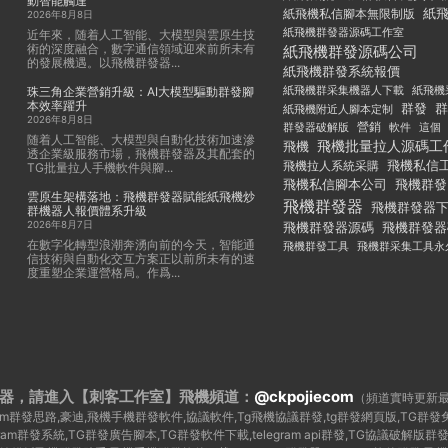
動智能觸達
紙
紙飛機私信腳本無限制版
2026年8月8日
紙飛機群發器源碼工作室
近年來，随着人工智能、大模型與雲原生技
術的深度融合，數字通信領域迎來前所未有
紙飛機群發源碼公司
的發展機遇。以飛機群發器...
紙飛機群發系統報價
紙飛機群采集機器人下載
紙飛機
珠三角企業營銷升級：AI大模型驅動群發腳
本效率躍升
群發
群
紙飛機附近人腳本定制
2026年8月8日
群發器破解版
營銷
這個
軟件
随着人工智能、大模型與自動化技術加速滲
飛機批量拉人源碼工
飛機
透企業級服務市場，飛機群發器及其配套的
飛機私信
飛機拉人系統采購
TG批量拉人手機軟件與腳...
飛機私信腳本公司
飛機群發
雲原生架構落地：飛機群發器賦能紙飛機炒
飛機群發器
飛機群發器
群機器人報價體系升級
2026年8月7日
飛機群發器
飛機群發器源碼
在數字化轉型浪潮奔湧向前的今天，智能通
飛機群發工具
飛機群采集工具永
信技術與自動化交互方案正以前所未有的速
度重塑企業運營格局。作爲...
器，請進入【刺客工作室】
飛機頻道：
@ckpojiecom
（頻道實時更新
legram群發思路,豪迪,飛機手機群發軟件,協議軟件,Tg飛機協議群發,tg群發網頁版,TG
egram群發系統,TG群發廣告腳本,TG群發軟件下載,telegram api群發,TG協議