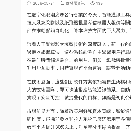
2026-05-21
群發器資訊
139
在數字化浪潮席卷各行各業的今天，智能通訊工具
拉人系統采購
以及
紙飛機批量私信機器人報價
等關
件在推動營銷自動化、降本增效方面的巨大潛力。
随着人工智能和大模型技術的深度融入，新一代的群
過機器學習算法，這些系統能夠自主學習用戶行爲
在最佳時間觸達最合适的用戶。例如，紙飛機批量
升用戶互動率，同時實現跨平台兼容，讓營銷活動
在技術層面，這些創新軟件方案依托雲原生架構和
大的技術團隊，即可快速搭建智能通訊體系。自動化
實現了安全可控、敏捷叠代的目标。無論是初創公
市場前景方面，随着政策利好和資本青睐，智能通
牌推廣，飛機群發器和拉人系統已廣泛應用于多個
效率平均提升30%以上，訂單轉化率顯著提高，充