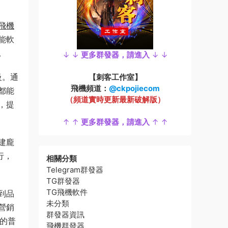
飛機
能軟
。
↓ ↓
更多群發器，請進入
↓ ↓
級。通
【刺客工作室】
飛機頻道：
@ckpojiecom
都能
（頻道實時更新最新破解版）
，提
↑ ↑
更多群發器，請進入
↑ ↑
建龐
行，
相關分類
Telegram群發器
TG群發器
TG飛機軟件
到品
未分類
營銷
群發器資訊
術的普
飛機群發器