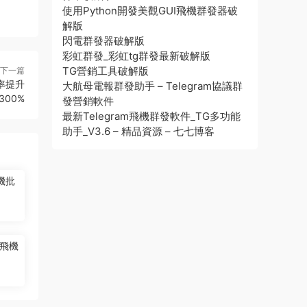
使用Python開發美觀GUI飛機群發器破
解版
閃電群發器破解版
彩虹群發_彩虹tg群發最新破解版
TG營銷工具破解版
下一篇
率提升
大航母電報群發助手 – Telegram協議群
300%
發營銷軟件
最新Telegram飛機群發軟件_TG多功能
助手_V3.6 – 精品資源 – 七七博客
機批
飛機