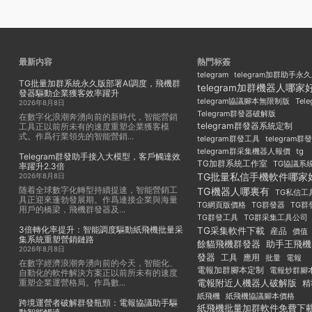
最新内容
熱門标簽
telegram
telegram加群助手永
TG批量加群系統永久版部署AI調度，飛機群
telegram加群機器人哪家
發器驅動企業獲客效率躍升
Tel
telegram協議腳本無限制版
2026年8月8日
Telegram群發器破解版
在數字化浪潮奔湧向前的新時代，智能營銷
telegram群發器系統定制
工具正以前所未有的速度重塑企業獲客模
式。作爲行業領先的智能營銷...
telegram群發工具
telegram
telegram群采集機器人報價
tg
Telegram群發助手接入大模型，客戶觸達效
TG加群系統工作室
TG協議系
率躍升2.3倍
TG批量私信手機軟件哪家
2026年8月8日
随着全球數字化轉型持續提速，智能營銷工
TG機器人哪裏有
TG私信工
具正迎來蓬勃發展期。作爲連接企業與海量
TG群發器
TG群
TG網頁版價格
用戶的橋梁，飛機群發器及...
TG群發工具
TG群采集工具公司
3倍轉化率提升：智能調度驅動紙飛機批量采
TG采集軟件下載
産品
價值
集系統重塑營銷鏈路
餘貓飛機群發器
助手王飛機
2026年8月8日
發器
工具
應用
批量
電報
在數字經濟浪潮奔湧向前的今天，智能化、
電報加群腳本定制
電報炒群腳
自動化的軟件解決方案正以前所未有的速度
重塑企業運營格局。作爲數...
電報附近人機器人破解版
精
紙飛機
紙飛機協議腳本價格
跨境運營者破解群發瓶頸：電報協議助手驅
紙飛機批量加群軟件免費下