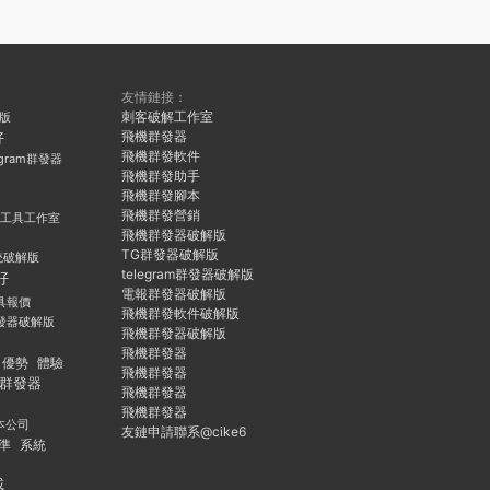
友情鏈接：
刺客破解工作室
久版
飛機群發器
好
飛機群發軟件
egram群發器
飛機群發助手
飛機群發腳本
飛機群發營銷
群發工具工作室
飛機群發器破解版
TG群發器破解版
統破解版
telegram群發器破解版
好
電報群發器破解版
具報價
飛機群發軟件破解版
發器破解版
飛機群發器破解版
飛機群發器
優勢
體驗
飛機群發器
群發器
飛機群發器
飛機群發器
本公司
友鏈申請聯系@cike6
準
系統
載