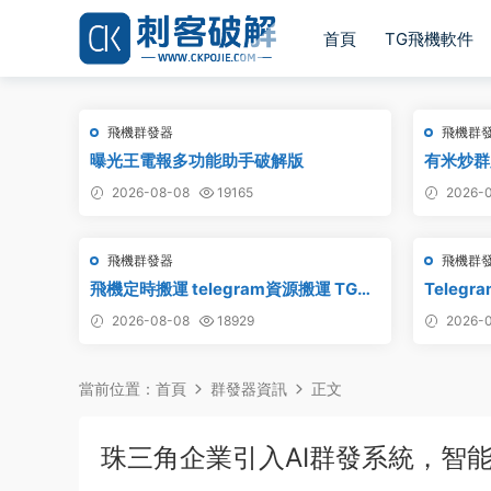
首頁
TG飛機軟件
飛機群發器
飛機群
曝光王電報多功能助手破解版
有米炒群跟
2026-08-08
19165
2026-0
飛機群發器
飛機群
飛機定時搬運 telegram資源搬運 TG頻
Teleg
道搬運 電報頻道克隆
_最新破
2026-08-08
18929
2026-0
當前位置：
首頁
群發器資訊
正文
珠三角企業引入AI群發系統，智能