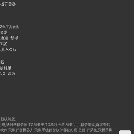
飛機群發器
采集工具價格
發器
通過
領域
作室
工具永久版
下載
破解版
久版
高效
最新破解版）
群發免費,紙飛機群發器,TG群發王,TG群發推廣,群發助手,群發腳本,群發營銷,
破解版群發軟件,飛機群發機器人,飛機手機群發軟件哪個好用,監聽,群采集,飛機手機