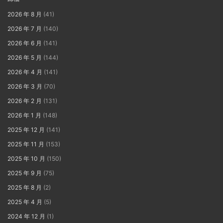
2026 年 8 月
(41)
2026 年 7 月
(140)
2026 年 6 月
(141)
2026 年 5 月
(144)
2026 年 4 月
(141)
2026 年 3 月
(70)
2026 年 2 月
(131)
2026 年 1 月
(148)
2025 年 12 月
(141)
2025 年 11 月
(153)
2025 年 10 月
(150)
2025 年 9 月
(75)
2025 年 8 月
(2)
2025 年 4 月
(5)
2024 年 12 月
(1)