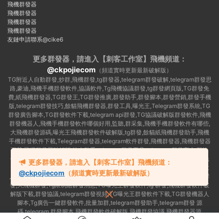
飛機群發器
飛機群發器
飛機群發器
飛機群發器
友鏈申請聯系@cike6
更多群發器，請進入【刺客工作室】
飛機頻道：
@ckpojiecom
（頻道實時更新最新破解版）
TG附近人自動群發,炒群,飛機群發,tg群發器,telegram群發破解,telegram群發思
路,豪迪,飛機手機群發軟件,協議軟件,Tg飛機協議群發,tg群發網頁版,TG群發免
費,紙飛機群發器,TG群發王,TG群發推廣,群發助手,群發腳本,群發營銷,群發手機
版,telegram群發技巧,餘貓飛機群發器,群發工具,曝光王,Telegram群發系統,TG
群發廣告腳本,TG群發軟件下載,telegram api群發,TG協議破解版群發軟件,飛機
群發機器人,飛機手機群發軟件哪個好用,監聽,群采集,飛機手機群發軟件有哪些,
大飛機群發源碼,曝光王飛機群發軟件破解版,tg群發,餘貓紙飛機群發助手,飛機
手機群發軟件下載,Telegram群發器,telegram軟件群發,飛機群發器,飛機群發器
下載,飛機群發器破解版,拉人助手,telegram群發工具,telegram 群發言,加群軟
件,Telegram怎麽群發,協議号注冊機,TG機器人群發消息,群發軟件,tg群發器免
更多群發器，請進入【刺客工作室】飛機頻道：
費版,私信軟件,tg群發廣告,telegram群發規則,telegram群發,telegram 群發,拉
@ckpojiecom
（頻道實時更新最新破解版）
人軟件,telegram批量群發,群發器破解版,曝光王飛機群發軟件,telegram自動群
發,大飛機群發,Tg限制組群發消息,TG曝光王群發軟件,tg 群發,飛機群發軟件破
解版下載,群發協議,telegram群發視頻,TG曝光王群發軟件下載,TG群發機器人
腳本,Tg廣告一鍵群發軟件,批量加群,telegram群發助手,telegram群發 源
碼,telegram 群發腳本,飛機群發軟件破解版,飛機群發協議,飛機群發器源