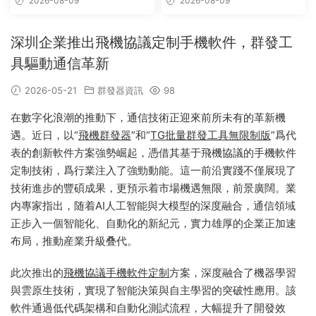
2026-08-09
2026-08-09
具,tg群發
深圳企業推出飛機協議定制手機軟件，群發工
具驅動通信革新
2026-05-21
群發器資訊
98
在數字化浪潮的推動下，通信技術正迎來前所未有的革新機
遇。近日，以“
飛機群發器
”和“
TG批量群發工具無限制版
”爲代
表的創新軟件方案強勢崛起，憑借其基于飛機協議的手機軟件
定制技術，爲行業注入了強勁動能。這一前沿實踐不僅展現了
技術進步的豐碩成果，更預示着市場機遇無限，前景廣闊。業
内專家指出，随着AI人工智能與大模型的深度融合，通信領域
正步入一個智能化、自動化的新紀元，實力雄厚的企業正加速
布局，推動産業升級叠代。
此次推出的
飛機協議手機軟件定制
方案，深度融合了機器學習
與雲原生技術，實現了智能決策與自主學習的突破性應用。該
軟件通過低代碼架構和自動化測試流程，大幅提升了開發效