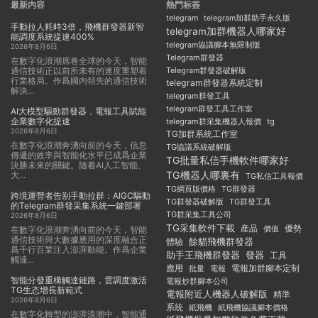
最新内容
熱門标簽
telegram
telegram加群助手永久版
手動拉人耗時3倍，飛機群發器新智
telegram加群機器人哪家好
能調度系統提速400%
telegram協議腳本無限制版
2026年8月6日
Telegram群發器
在數字化浪潮席卷全球的今天，智能
通信技術正以前所未有的速度重塑着
Telegram群發器破解版
行業格局。作爲國内領先的通信技術
telegram群發器系統定制
解決...
telegram群發工具
telegram群發工具工作室
AI大模型驅動群發器，電報工具賦能
企業數字化提速
telegram群采集機器人報價
tg
2026年8月6日
TG加群系統工作室
在數字化浪潮奔湧向前的今天，信息
TG協議系統破解版
傳遞的效率與智能化水平已成爲企業
TG批量私信手機軟件哪家好
決勝未來的關鍵。随着AI人工智能、
TG機器人哪裏有
大...
TG私信工具報價
TG群發器
TG網頁版價格
跨境運營者告别手動拉群：AIGC驅動
TG群發器破解版
TG群發工具
的Telegram群發采集系統一鍵部署
TG群采集工具公司
2026年8月6日
TG采集軟件下載
産品
優勢
價值
在數字化浪潮奔湧向前的今天，智能
通信技術與大數據應用的深度融合正
餘貓飛機群發器
體驗
爲千行百業注入澎湃動能。作爲企業
助手王飛機群發器
發器
工具
觸達...
應用
電報加群腳本定制
批量
電報
智能分發重構觸達鏈路，雲調度激活
電報炒群腳本公司
TG生态增長新範式
電報附近人機器人破解版
精準
2026年8月6日
系統
紙飛機
紙飛機協議腳本價格
在數字化轉型的澎湃浪潮中，智能通