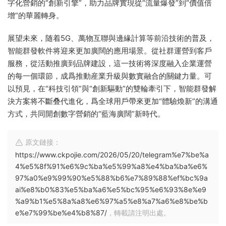
字化營銷的“創新引擎”，助力品牌實現從“流量爆發”到“價值倍
增”的華麗轉身。
展望未來，随着5G、萬物互聯與邊緣計算等前沿技術的普及，
智能群發軟件将迎來更加廣闊的應用場景。從社群運營到客戶
服務，從活動推廣到品牌建設，這一技術将深度融入企業運營
的每一個環節，成爲推動産業升級與數實融合的關鍵力量。可
以預見，在“科技引領”與“創新驅動”的雙輪牽引下，智能群發解
決方案将不斷叠代進化，爲全球用戶帶來更加“體驗煥新”的溝通
方式，共同開創數字營銷的“藍海廣闊”新時代。
原文鏈接：
https://www.ckpojie.com/2026/05/20/telegram%e7%be%a
4%e5%8f%91%e6%9c%ba%e5%99%a8%e4%ba%ba%e6%
97%a0%e9%99%90%e5%88%b6%e7%89%88%ef%bc%9a
ai%e8%b0%83%e5%ba%a6%e5%bc%95%e6%93%8e%e9
%a9%b1%e5%8a%a8%e6%97%a5%e8%a7%a6%e8%be%b
e%e7%99%be%e4%b8%87/
，轉載請注明出處。