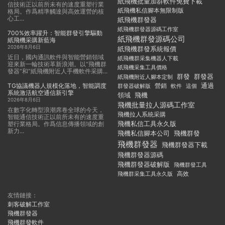
紙飛機批量加群軟件免費下載
信技術正以前所未有的速度重塑行業
紙飛機私信腳本無限制版
格局。作爲精準觸達與高效運營的核
心工...
紙飛機群發器
紙飛機群發器源碼工作室
700%效率躍升：智能群發引擎驅動
紙飛機群發源碼公司
紙飛機采購新藍海
2026年8月6日
紙飛機群發系統報價
近日，國内通訊軟件與智能營銷領域
紙飛機群采集機器人下載
迎來新一輪技術革新浪潮。以“飛機群
紙飛機采集工具價格
發器”和“紙飛機附近人手機軟件采購...
群發
群發器
紙飛機附近人腳本定制
TG協議機器人規模化落地，智能調度
通過
群發器破解版
營銷
這個
軟件
系統激活航空通信新引擎
領域
飛機
2026年8月6日
飛機批量拉人源碼工作室
在數字化轉型浪潮席卷全球的今天，
飛機拉人系統采購
智能通信技術正以前所未有的速度重
飛機私信工具永久版
塑行業格局。作爲信息傳播領域的創
新力...
飛機私信腳本公司
飛機群發
飛機群發器
飛機群發器下載
飛機群發器源碼
飛機群發器破解版
飛機群發工具
飛機群采集工具永久版
高效
友情鏈接：
刺客破解工作室
飛機群發器
飛機群發軟件