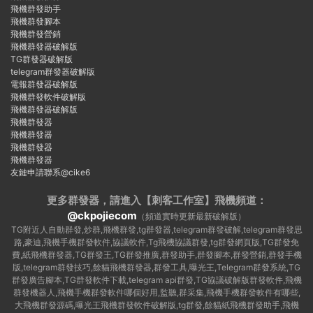
飛機群發助手
飛機群發腳本
飛機群發營銷
飛機群發器破解版
TG群發器破解版
telegram群發器破解版
電報群發器破解版
飛機群發軟件破解版
飛機群發器破解版
飛機群發器
飛機群發器
飛機群發器
飛機群發器
友鏈申請聯系@cike6
更多群發器，請進入【刺客工作室】
飛機頻道：
@ckpojiecom
（頻道實時更新最新破解版）
TG附近人自動群發,炒群,飛機群發,tg群發器,telegram群發破解,telegram群發思
路,豪迪,飛機手機群發軟件,協議軟件,Tg飛機協議群發,tg群發網頁版,TG群發免
費,紙飛機群發器,TG群發王,TG群發推廣,群發助手,群發腳本,群發營銷,群發手機
版,telegram群發技巧,餘貓飛機群發器,群發工具,曝光王,Telegram群發系統,TG
群發廣告腳本,TG群發軟件下載,telegram api群發,TG協議破解版群發軟件,飛機
群發機器人,飛機手機群發軟件哪個好用,監聽,群采集,飛機手機群發軟件有哪些,
大飛機群發源碼,曝光王飛機群發軟件破解版,tg群發,餘貓紙飛機群發助手,飛機