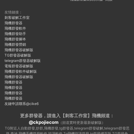
友情鏈接：
刺客破解工作室
飛機群發器
飛機群發軟件
飛機群發助手
飛機群發腳本
飛機群發營銷
飛機群發器破解版
TG群發器破解版
telegram群發器破解版
電報群發器破解版
飛機群發軟件破解版
飛機群發器破解版
飛機群發器
飛機群發器
飛機群發器
飛機群發器
友鏈申請聯系@cike6
更多群發器，請進入【刺客工作室】
飛機頻道：
@ckpojiecom
（頻道實時更新最新破解版）
TG附近人自動群發,炒群,飛機群發,tg群發器,telegram群發破解,telegram群發思
路,豪迪,飛機手機群發軟件,協議軟件,Tg飛機協議群發,tg群發網頁版,TG群發免