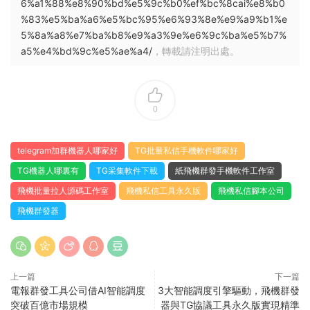
6%a1%88%e8%90%bd%e5%9c%b0%ef%bc%8cai%e8%b0
%83%e5%ba%a6%e5%bc%95%e6%93%8e%e9%a9%b1%e
5%8a%a8%e7%ba%b8%e9%a3%9e%e6%9c%ba%e5%b7%
a5%e4%bd%9c%e5%ae%a4/
，轉載請注明出處。
0
telegram加群機器人哪家好
TG批量私信手機軟件哪家好
TG機器人哪裏有
TG采集軟件下載
紙飛機群發手機軟件工作室
飛機批量拉人源碼工作室
飛機私信工具永久版
飛機私信腳本公司
飛機群發器
上一篇
下一篇
電報群發工具公司借AI智能調度
3大智能調度引擎驅動，飛機群發
突破百億市場規模
器與TG協議工具永久版實現精準