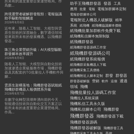
所未有的速度重塑企業運營格局。作
助手王飛機群發器
發器
工具
爲數...
應用
電報加群腳本定制
批量
電報
跨境運營者破解群發瓶頸：電報協議
電報炒群腳本公司
助手驅動智能觸達
電報附近人機器人破解版
精準
2026年8月8日
系統
紙飛機
紙飛機協議腳本價格
近年來，随着人工智能、大模型與雲
紙飛機批量加群軟件免費下載
原生技術的深度融合，數字通信領域
紙飛機私信腳本無限制版
迎來前所未有的發展機遇。以飛機群
發器...
紙飛機群發器
紙飛機群發器源碼工作室
珠三角企業營銷升級：AI大模型驅動
紙飛機群發源碼公司
群發腳本效率躍升
2026年8月8日
紙飛機群發系統報價
随着人工智能、大模型與自動化技術
紙飛機群采集機器人下載
加速滲透企業級服務市場，飛機群發
紙飛機采集工具價格
器及其配套的TG批量拉人手機軟件與
群發
群發器
紙飛機附近人腳本定制
腳...
通過
群發器破解版
營銷
這個
軟件
雲原生架構落地：飛機群發器賦能紙
領域
飛機
飛機炒群機器人報價體系升級
飛機批量拉人源碼工作室
2026年8月7日
飛機拉人系統采購
在數字化轉型浪潮奔湧向前的今天，
飛機私信工具永久版
智能通信技術與自動化交互方案正以
前所未有的速度重塑企業運營格局。
飛機私信腳本公司
飛機群發
作爲...
飛機群發器
飛機群發器下載
飛機群發器源碼
飛機群發器破解版
飛機群發工具
飛機群采集工具永久版
高效