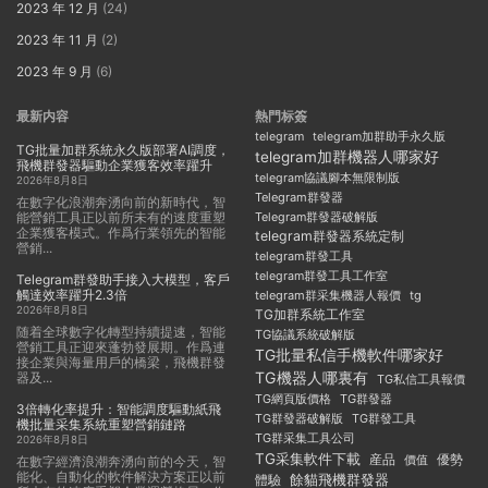
2023 年 12 月
(24)
2023 年 11 月
(2)
2023 年 9 月
(6)
最新内容
熱門标簽
telegram
telegram加群助手永久版
TG批量加群系統永久版部署AI調度，
telegram加群機器人哪家好
飛機群發器驅動企業獲客效率躍升
telegram協議腳本無限制版
2026年8月8日
Telegram群發器
在數字化浪潮奔湧向前的新時代，智
能營銷工具正以前所未有的速度重塑
Telegram群發器破解版
企業獲客模式。作爲行業領先的智能
telegram群發器系統定制
營銷...
telegram群發工具
telegram群發工具工作室
Telegram群發助手接入大模型，客戶
觸達效率躍升2.3倍
telegram群采集機器人報價
tg
2026年8月8日
TG加群系統工作室
随着全球數字化轉型持續提速，智能
TG協議系統破解版
營銷工具正迎來蓬勃發展期。作爲連
TG批量私信手機軟件哪家好
接企業與海量用戶的橋梁，飛機群發
TG機器人哪裏有
器及...
TG私信工具報價
TG群發器
TG網頁版價格
3倍轉化率提升：智能調度驅動紙飛
TG群發器破解版
TG群發工具
機批量采集系統重塑營銷鏈路
TG群采集工具公司
2026年8月8日
TG采集軟件下載
産品
優勢
價值
在數字經濟浪潮奔湧向前的今天，智
能化、自動化的軟件解決方案正以前
餘貓飛機群發器
體驗