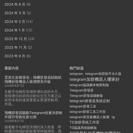
2024 年 6 月
(6)
2024 年 3 月
(2)
2024 年 2 月
(14)
2024 年 1 月
(13)
2023 年 12 月
(24)
2023 年 11 月
(2)
2023 年 9 月
(6)
最新内容
熱門标簽
telegram
telegram加群助手永久版
雲原生架構落地：飛機群發器賦能紙
telegram加群機器人哪家好
飛機炒群機器人報價體系升級
telegram協議腳本無限制版
2026年8月7日
Telegram群發器
在數字化轉型浪潮奔湧向前的今天，
智能通信技術與自動化交互方案正以
Telegram群發器破解版
前所未有的速度重塑企業運營格局。
telegram群發器系統定制
作爲...
telegram群發工具
telegram群發工具工作室
飛機群發器驅動Telegram批量加群軟
件躍升智能化新台階
telegram群采集機器人報價
tg
2026年8月7日
TG加群系統工作室
随着數字化轉型浪潮的深入推進，即
TG協議系統破解版
時通訊領域的創新應用持續湧現，爲