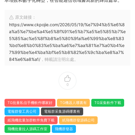
本增效和數字化轉型，在智能通信領域書寫新的輝煌篇章。
原文鏈接：
https://www.ckpojie.com/2026/05/19/%e7%94%b5%e6%8
a%a5%e7%be%a4%e5%8f%91%e5%b7%a5%e5%85%b7%e
5%85%ac%e5%8f%b8%e5%80%9fai%e6%99%ba%e8%83
%bd%e8%b0%83%e5%ba%a6%e7%aa%81%e7%a0%b4%e
7%99%be%e4%ba%bf%e5%b8%82%e5%9c%ba%e8%a7%
84%e6%a8%a1/
，轉載請注明出處。
0
TG批量私信手機軟件哪家好
TG機器人哪裏有
TG采集軟件下載
電報群發工具公司
電報群采集源碼哪裏有
紙飛機批量加群軟件免費下載
紙飛機群發源碼公司
飛機批量拉人源碼工作室
飛機群發器