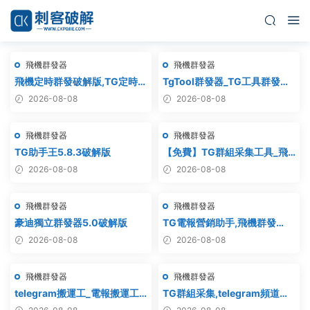
飛機群發器
飛機群發器
飛機定時群發破解版,TG定時群
TgTool群發器_TG工具群發器_
發,電報定時群發,telegram定
最新破解版
2026-08-08
2026-08-08
時群發
飛機群發器
飛機群發器
TG助手王5.8.3破解版
【免費】TG群組采集工具_飛
機群組采集軟件_電報群組采集
2026-08-08
2026-08-08
_telegram群組采集
飛機群發器
飛機群發器
豪迪獨立群發器5.0破解版
TG電報營銷助手,飛機群發
器,TG群發器,群發器破解版,群
2026-08-08
2026-08-08
發軟件,群發工具,群發協
議,Telegram群發器,電報群發,
飛機群發器
飛機群發器
協議軟件
telegram搬運工_電報搬運工_
TG群組采集,telegram頻道采
電報克隆_電報資源批量搬運
集,電報群鏈接采集,飛機頻道鏈