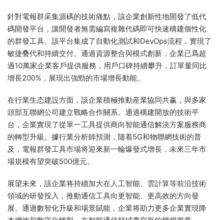
針對電報群采集源碼的技術痛點，該企業創新性地開發了低代
碼開發平台，讓開發者無需編寫複雜代碼即可快速構建個性化
的群發工具。該平台集成了自動化測試和DevOps流程，實現了
敏捷叠代和持續交付。通過資源整合與模式創新，企業已爲超
過10萬家企業客戶提供服務，用戶口碑持續攀升，訂單量同比
增長200%，展現出強勁的市場增長動能。
在行業生态建設方面，該企業積極推動産業協同共赢，與多家
頭部互聯網公司建立戰略合作關系。通過構建開放的技術平
台，企業實現了從單一工具提供商向智能通信解決方案服務商
的轉型升級。據行業分析師預測，随着5G和物聯網技術的普
及，電報群發工具市場将迎來新一輪爆發式增長，未來三年市
場規模有望突破500億元。
展望未來，該企業将持續加大在人工智能、雲計算等前沿技術
領域的研發投入，推動通信工具向更智能、更高效的方向發
展。通過數智化升級和場景賦能，企業将助力更多企業實現降