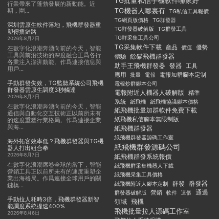
TG批量私信手機軟件哪家好
行業帶來了蓬勃發展的新動能。近
TG機器人哪裏有
期，圍...
TG私信工具報價
TG群發器
TG網頁版價格
深圳雲原生軟件落地，飛機群發器重
TG群發器破解版
TG群發工具
塑傳播鏈路
TG群采集工具公司
2026年8月7日
TG采集軟件下載
産品
優勢
價值
在數字化浪潮奔湧向前的今天，智能
工具與前沿技術的深度融合正爲各行
餘貓飛機群發器
體驗
各業注入澎湃動能。作爲連接信息與
助手王飛機群發器
發器
工具
用戶...
應用
電報加群腳本定制
批量
電報
手動群發失效，TG監聽系統公司飛機
電報炒群腳本公司
群發器雲原生調度3秒觸達
電報附近人機器人破解版
精準
2026年8月7日
系統
紙飛機
紙飛機協議腳本價格
在數字化浪潮奔湧向前的今天，智能
紙飛機批量加群軟件免費下載
通信與自動化交互技術正以前所未有
紙飛機私信腳本無限制版
的速度重塑行業格局。作爲連接企業
與海...
紙飛機群發器
紙飛機群發器源碼工作室
海外拓客效率低？飛機群發器與TG機
紙飛機群發源碼公司
器人打出組合拳
2026年8月7日
紙飛機群發系統報價
在數字化浪潮席卷全球的當下，智能
紙飛機群采集機器人下載
營銷工具正以前所未有的速度重塑企
紙飛機采集工具價格
業出海格局。作爲連接全球用戶的關
群發
群發器
紙飛機附近人腳本定制
鍵橋...
通過
群發器破解版
營銷
這個
軟件
手動拉人耗時3倍，飛機群發器新智
領域
飛機
能調度系統提速400%
飛機批量拉人源碼工作室
2026年8月6日