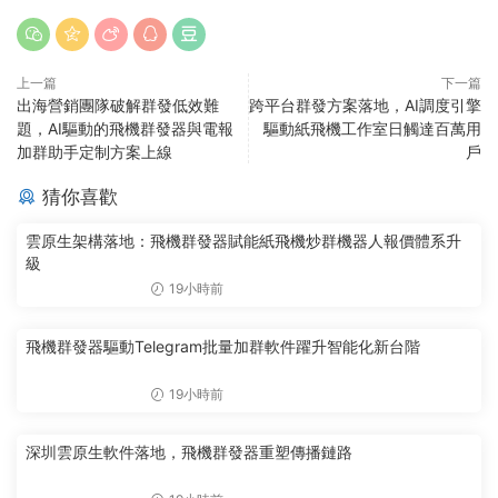
上一篇
下一篇
出海營銷團隊破解群發低效難
跨平台群發方案落地，AI調度引擎
題，AI驅動的飛機群發器與電報
驅動紙飛機工作室日觸達百萬用
加群助手定制方案上線
戶
猜你喜歡
雲原生架構落地：飛機群發器賦能紙飛機炒群機器人報價體系升
級
19小時前
飛機群發器驅動Telegram批量加群軟件躍升智能化新台階
19小時前
深圳雲原生軟件落地，飛機群發器重塑傳播鏈路