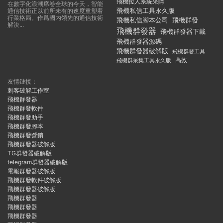
飛機拉人系統采購
在數字化浪潮席卷全球的今天，智能
飛機私信工具永久版
通信技術正以前所未有的速度重塑着
行業格局。作爲國内領先的通信技術
飛機私信腳本公司
飛機群發
解決...
飛機群發器
飛機群發器下載
飛機群發器源碼
飛機群發器破解版
飛機群發工具
飛機群采集工具永久版
高效
友情鏈接：
刺客破解工作室
飛機群發器
飛機群發軟件
飛機群發助手
飛機群發腳本
飛機群發營銷
飛機群發器破解版
TG群發器破解版
telegram群發器破解版
電報群發器破解版
飛機群發軟件破解版
飛機群發器破解版
飛機群發器
飛機群發器
飛機群發器