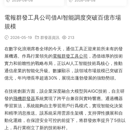
2026-08-08
2026-08-08
接采集,群組采集,頻道采集,群
鏈接采集,頻道鏈接采集,群采集
電報群發工具公司借AI智能調度突破百億市場
規模
2026-05-19
群發器資訊
213
在數字化浪潮席卷全球的今天，通信工具正迎來前所未有的發
展機遇。作爲行業領先的
電報群發工具公司
，憑借雄厚的技術
實力和前瞻性的戰略布局，正以AI人工智能技術爲核心，推動
通信産業的智能化升級。數據顯示，該領域市場規模已突破百
億元，年均增長率超過30%，展現出蓬勃發展的強勁勢頭。
在技術創新方面，該企業深度融合大模型與AIGC技術，自主研
發的
飛機群發器
系統實現了跨平台兼容與實時響應。通過機器
學習算法，系統能夠自主學習用戶行爲模式，實現智能化決策
和精準消息推送。該系統采用雲原生架構，支持彈性擴展和自
動化運維，在保證安全可控的前提下，将群發效率提升了5倍以
上，爲行業樹立了新的技術标杆。