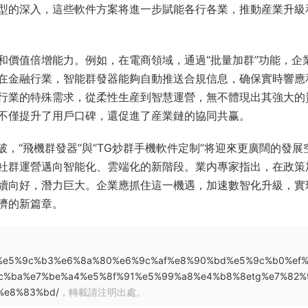
型的深入，這些軟件方案将進一步賦能各行各業，推動産業升級
和價值倍增能力。例如，在電商領域，通過“批量加群”功能，企
在金融行業，智能群發器能夠自動推送合規信息，确保實時響應
行業的特殊需求，從柔性生産到智慧運營，無不體現出其強大的
不僅提升了用戶口碑，還促進了産業鏈的協同共赢。
，“飛機群發器”與“TG炒群手機軟件定制”将迎來更廣闊的發展
社群運營邁向智能化、雲端化的新階段。業内專家指出，在政策
續向好，潛力巨大。企業應抓住這一機遇，加速數智化升級，實
濟的新篇章。
7%b1%e5%9c%b3%e6%8a%80%e6%9c%af%e8%90%bd%e5%9c%b0%ef
c%ba%e7%be%a4%e5%8f%91%e5%99%a8%e4%b8%8etg%e7%82%
%e8%83%bd/
，轉載請注明出處。