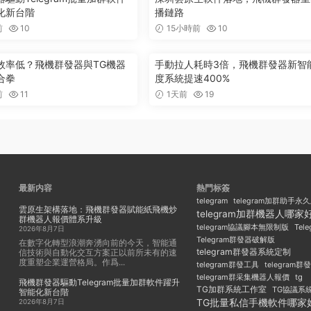
化新台階
播鏈路
前
10
15小時前
10
效率低？飛機群發器與TG機器
手動拉人耗時3倍，飛機群發器新智
合拳
度系統提速400%
前
11
1天前
19
最新内容
熱門标簽
telegram
telegram加群助手永
雲原生架構落地：飛機群發器賦能紙飛機炒
telegram加群機器人哪家
群機器人報價體系升級
Tel
telegram協議腳本無限制版
2026年8月7日
Telegram群發器破解版
在數字化轉型浪潮奔湧向前的今天，智能通
telegram群發器系統定制
信技術與自動化交互方案正以前所未有的速
度重塑企業運營格局。作爲...
telegram群發工具
telegram
telegram群采集機器人報價
tg
飛機群發器驅動Telegram批量加群軟件躍升
TG加群系統工作室
TG協議系
智能化新台階
TG批量私信手機軟件哪家
2026年8月7日