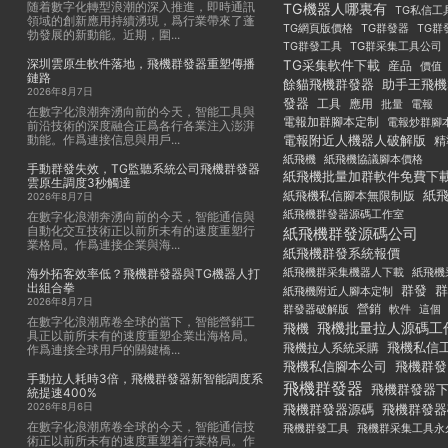
随着數字化轉型浪潮的深入推進，即時通訊
TG機器人哪裏有
TG私信工
領域的創新應用持續湧現，爲行業帶來了蓬
TG群發器
TG群
TG網頁版價格
勃發展的新動能。近期，圍...
TG群發工具
TG群采集工具公司
深圳雲原生軟件落地，飛機群發器重塑傳播
TG采集軟件下載
産品
價值
鏈路
餘貓飛機群發器
助手王飛機
2026年8月7日
發器
工具
應用
批量
電報
在數字化浪潮奔湧向前的今天，智能工具與
電報加群腳本定制
電報炒群腳
前沿技術的深度融合正爲各行各業注入澎湃
動能。作爲連接信息與用戶...
電報附近人機器人破解版
精
紙飛機
紙飛機協議腳本價格
手動群發失效，TG監聽系統公司飛機群發器
紙飛機批量加群軟件免費下
雲原生調度3秒觸達
紙
紙飛機私信腳本無限制版
2026年8月7日
紙飛機群發器源碼工作室
在數字化浪潮奔湧向前的今天，智能通信與
自動化交互技術正以前所未有的速度重塑行
紙飛機群發源碼公司
業格局。作爲連接企業與海...
紙飛機群發系統報價
紙飛機群采集機器人下載
紙飛機
海外拓客效率低？飛機群發器與TG機器人打
出組合拳
群發
群
紙飛機附近人腳本定制
2026年8月7日
群發器破解版
營銷
這個
軟件
在數字化浪潮席卷全球的當下，智能營銷工
飛機批量拉人源碼工
飛機
具正以前所未有的速度重塑企業出海格局。
飛機私信
飛機拉人系統采購
作爲連接全球用戶的關鍵橋...
飛機私信腳本公司
飛機群發
手動拉人耗時3倍，飛機群發器新智能調度系
飛機群發器
飛機群發器
統提速400%
2026年8月6日
飛機群發器
飛機群發器源碼
在數字化浪潮席卷全球的今天，智能通信技
飛機群發工具
飛機群采集工具永
術正以前所未有的速度重塑着行業格局。作