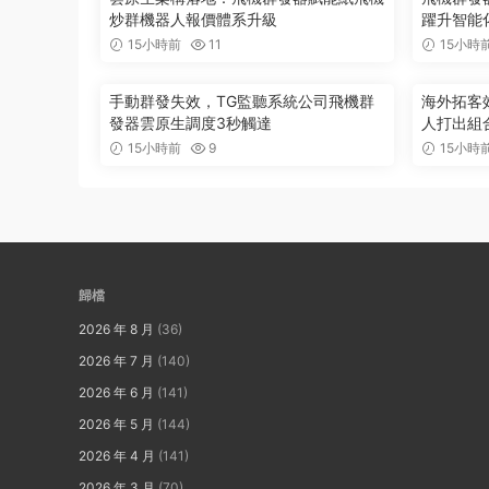
炒群機器人報價體系升級
躍升智能
15小時前
11
15小時
手動群發失效，TG監聽系統公司飛機群
海外拓客
發器雲原生調度3秒觸達
人打出組
15小時前
9
15小時
歸檔
2026 年 8 月
(36)
2026 年 7 月
(140)
2026 年 6 月
(141)
2026 年 5 月
(144)
2026 年 4 月
(141)
2026 年 3 月
(70)