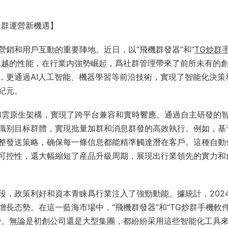
社群運營新機遇】
銷和用戶互動的重要陣地。近日，以“飛機群發器”和“
TG炒群
卓越的性能，在行業内強勢崛起，爲社群管理帶來了前所未有的
，更通過AI人工智能、機器學習等前沿技術，實現了智能化決策
紀元。
C和雲原生架構，實現了跨平台兼容和實時響應。通過自主研發的
識别目标群體，實現批量加群和消息群發的高效執行。例如，基
整發送策略，确保每一條信息都能精準觸達潛在客戶。這種自動
可控性，還大幅縮短了産品升級周期，展現出行業領先的實力和
段，政策利好和資本青睐爲行業注入了強勁動能。據統計，202
長态勢。在這一藍海市場中，“飛機群發器”和“TG炒群手機軟
戶。無論是初創公司還是大型集團，都紛紛采用這些智能化工具