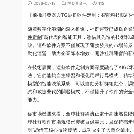
2026-05-18
群發器資訊
112
【
飛機群發器
與TG炒群軟件定制：智能科技賦能
随着數字化浪潮的深入推進，社群運營已成爲企業營
件定制
”爲代表的智能工具，憑借其先進的技術和
破。這些軟件方案不僅展現了蓬勃發展的市場前景
動化運營，助力企業降本增效，開啓社群運營的新
在技術層面，這些軟件定制方案深度融合了AIG
法，它們能夠自主學習和優化用戶行爲模式，精準
模型的智能決策系統，可以自動分析群組動态，調
試和敏捷叠代的開發模式，不僅提升了軟件的安全
能力。
從市場機遇來看，全球社群經濟正處于高速增長階
球社群軟件市場規模已突破百億美元，且保持穩步增
制”憑借其核心技術優勢，成功吸引了大量企業用