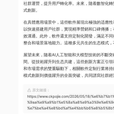
社群運營，提升用戶轉化率。未來，随着數智化轉
式創新。
在具體應用場景中，這些軟件展現出極強的适應性
以快速搭建用戶社群，實現精準營銷和口碑傳播；
效溝通。此外，軟件還支持定制化開發，滿足不同
整合和場景落地能力。這種多元共生的生态模式，
展望未來，随着AI人工智能和大模型技術的不斷突破
間。從技術躍升到生态共建，這些創新方案正引領
和市場需求的雙重驅動下，相關軟件定制行業将持
模式創新到價值躍升的全面突破，共同譜寫社群經
原文鏈接：
https://www.ckpojie.com/2026/05/18/%e6%b
%9aai%e9%a9%b1%e5%8a%a8%e9%a3%9e%e6%9
%e7%be%a4%e8%bd%af%e4%bb%b6%e8%b5%8b