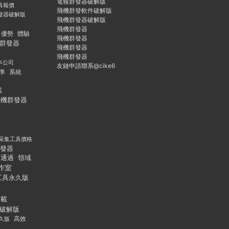
電報群發器破解版
具報價
飛機群發軟件破解版
發器破解版
飛機群發器破解版
飛機群發器
優勢
體驗
飛機群發器
群發器
飛機群發器
飛機群發器
本公司
友鏈申請聯系@cike6
準
系統
載
飛機群發器
采集工具價格
發器
通過
領域
作室
工具永久版
下載
破解版
久版
高效