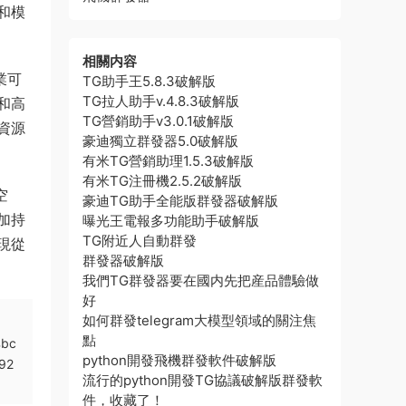
和模
相關内容
業可
TG助手王5.8.3破解版
TG拉人助手v.4.8.3破解版
和高
TG營銷助手v3.0.1破解版
資源
豪迪獨立群發器5.0破解版
有米TG營銷助理1.5.3破解版
有米TG注冊機2.5.2破解版
空
豪迪TG助手全能版群發器破解版
加持
曝光王電報多功能助手破解版
TG附近人自動群發
現從
群發器破解版
我們TG群發器要在國内先把産品體驗做
好
如何群發telegram大模型領域的關注焦
點
%bc
python開發飛機群發軟件破解版
92
流行的python開發TG協議破解版群發軟
件，收藏了！