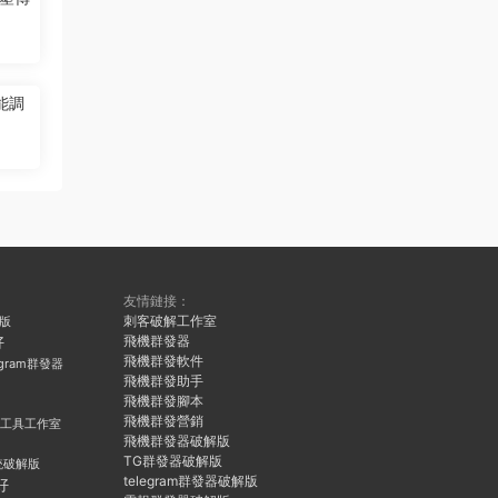
能調
友情鏈接：
刺客破解工作室
久版
飛機群發器
好
飛機群發軟件
egram群發器
飛機群發助手
飛機群發腳本
飛機群發營銷
群發工具工作室
飛機群發器破解版
TG群發器破解版
統破解版
telegram群發器破解版
好