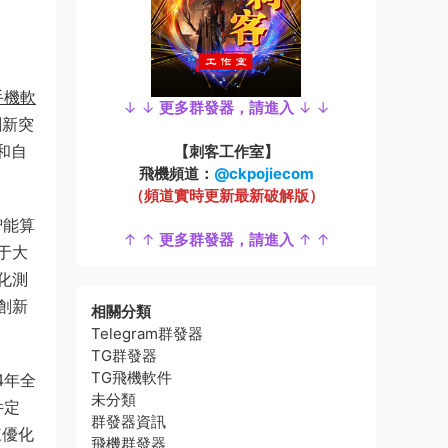
手機軟
↓ ↓
更多群發器，請進入
↓ ↓
創新突
和自
【刺客工作室】
飛機頻道：
@ckpojiecom
（頻道實時更新最新破解版）
智能算
↑ ↑
更多群發器，請進入
↑ ↑
于大
化測
創新
相關分類
Telegram群發器
TG群發器
TG飛機軟件
4年全
未分類
件定
群發器資訊
來優化
飛機群發器