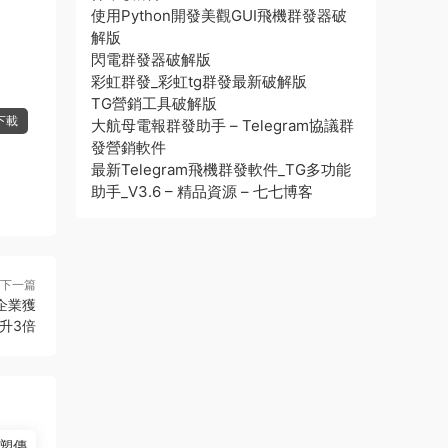
使用Python開發美觀GUI飛機群發器破
解版
閃電群發器破解版
彩虹群發_彩虹tg群發最新破解版
TG營銷工具破解版
下載
大航母電報群發助手 – Telegram協議群
發營銷軟件
最新Telegram飛機群發軟件_TG多功能
助手_V3.6 – 精品資源 – 七七博客
下一篇
企業獲
升3倍
塑傳