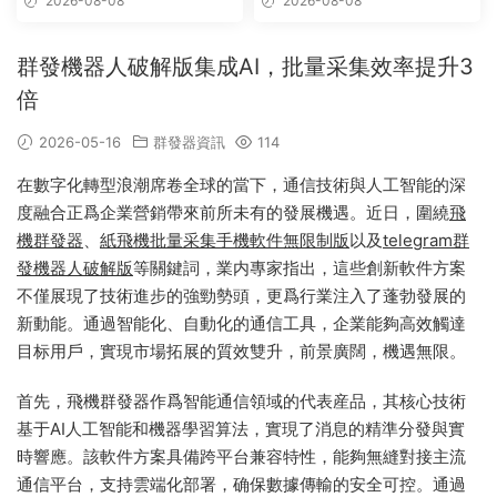
2026-08-08
2026-08-08
群發機器人破解版集成AI，批量采集效率提升3
倍
2026-05-16
群發器資訊
114
在數字化轉型浪潮席卷全球的當下，通信技術與人工智能的深
度融合正爲企業營銷帶來前所未有的發展機遇。近日，圍繞
飛
機群發器
、
紙飛機批量采集手機軟件無限制版
以及
telegram群
發機器人破解版
等關鍵詞，業内專家指出，這些創新軟件方案
不僅展現了技術進步的強勁勢頭，更爲行業注入了蓬勃發展的
新動能。通過智能化、自動化的通信工具，企業能夠高效觸達
目标用戶，實現市場拓展的質效雙升，前景廣闊，機遇無限。
首先，飛機群發器作爲智能通信領域的代表産品，其核心技術
基于AI人工智能和機器學習算法，實現了消息的精準分發與實
時響應。該軟件方案具備跨平台兼容特性，能夠無縫對接主流
通信平台，支持雲端化部署，确保數據傳輸的安全可控。通過