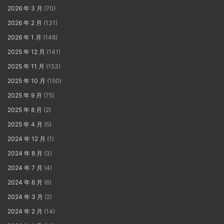
2026 年 3 月
(70)
2026 年 2 月
(131)
2026 年 1 月
(148)
2025 年 12 月
(141)
2025 年 11 月
(153)
2025 年 10 月
(150)
2025 年 9 月
(75)
2025 年 8 月
(2)
2025 年 4 月
(5)
2024 年 12 月
(1)
2024 年 8 月
(3)
2024 年 7 月
(4)
2024 年 6 月
(6)
2024 年 3 月
(2)
2024 年 2 月
(14)