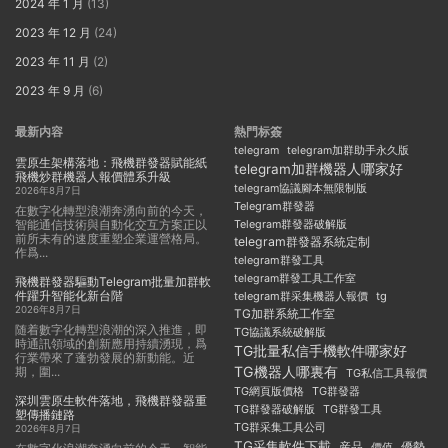
2024 年 1 月
(13)
2023 年 12 月
(24)
2023 年 11 月
(2)
2023 年 9 月
(6)
最新内容
熱門标簽
telegram
telegram加群助手永久版
雲原生架構落地：飛機群發器賦能紙
telegram加群機器人哪家好
飛機炒群機器人報價體系升級
telegram協議腳本無限制版
2026年8月7日
Telegram群發器
在數字化轉型浪潮奔湧向前的今天，
智能通信技術與自動化交互方案正以
Telegram群發器破解版
前所未有的速度重塑企業運營格局。
telegram群發器系統定制
作爲...
telegram群發工具
telegram群發工具工作室
飛機群發器驅動Telegram批量加群軟
件躍升智能化新台階
telegram群采集機器人報價
tg
2026年8月7日
TG加群系統工作室
随着數字化轉型浪潮的深入推進，即
TG協議系統破解版
時通訊領域的創新應用持續湧現，爲
TG批量私信手機軟件哪家好
行業帶來了蓬勃發展的新動能。近
TG機器人哪裏有
期，圍...
TG私信工具報價
TG群發器
TG網頁版價格
深圳雲原生軟件落地，飛機群發器重
TG群發器破解版
TG群發工具
塑傳播鏈路
TG群采集工具公司
2026年8月7日
TG采集軟件下載
産品
優勢
價值