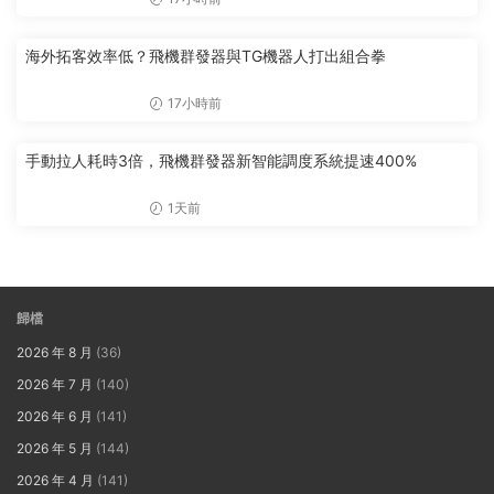
海外拓客效率低？飛機群發器與TG機器人打出組合拳
17小時前
手動拉人耗時3倍，飛機群發器新智能調度系統提速400%
1天前
歸檔
2026 年 8 月
(36)
2026 年 7 月
(140)
2026 年 6 月
(141)
2026 年 5 月
(144)
2026 年 4 月
(141)