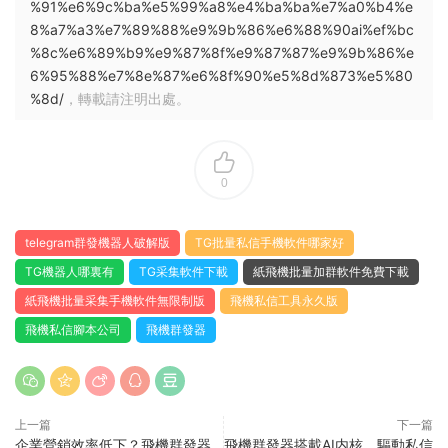
%91%e6%9c%ba%e5%99%a8%e4%ba%ba%e7%a0%b4%e
8%a7%a3%e7%89%88%e9%9b%86%e6%88%90ai%ef%bc
%8c%e6%89%b9%e9%87%8f%e9%87%87%e9%9b%86%e
6%95%88%e7%8e%87%e6%8f%90%e5%8d%873%e5%80
%8d/
，轉載請注明出處。
0
telegram群發機器人破解版
TG批量私信手機軟件哪家好
TG機器人哪裏有
TG采集軟件下載
紙飛機批量加群軟件免費下載
紙飛機批量采集手機軟件無限制版
飛機私信工具永久版
飛機私信腳本公司
飛機群發器
上一篇
下一篇
企業營銷效率低下？飛機群發器
飛機群發器搭載AI内核，驅動私信