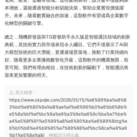
電商、教育、金融等領域。這些案例表明，該方案不僅能夠降
本增效，還能通過智能分析賦能決策，幫助企業實現價值躍
升。未來，随着數實融合的加速，這類軟件有望成爲企業數字
化轉型的關鍵引擎。
總之，飛機群發器與TG群發助手永久版是智能通訊領域的創新
典範，其技術實力與市場表現令人矚目。它們不僅展示了AI與
大模型技術的巨大潛能，更通過場景落地，推動了行業持續向
好。随着更多企業擁抱數智化升級，這類軟件的機遇無限，前
景可期。我們有理由相信，在技術創新的驅動下，智能通訊将
迎來更加繁榮的明天。
原文鏈接：
https://www.ckpojie.com/2026/05/15/%e6%99%ba%e8%8
3%bd%e9%80%9a%e8%ae%af%e6%96%b0%e8%b6%8b%
e5%8a%bf%ef%bc%9a%e9%a3%9e%e6%9c%ba%e7%be%
a4%e5%8f%91%e5%99%a8%e6%90%ba%e6%89%8btg%e
6%b0%b8%e4%b9%85%e7%89%88%ef%bc%8cai%e9%a9
%b1%e5%8a%a8/
，轉載請注明出處。