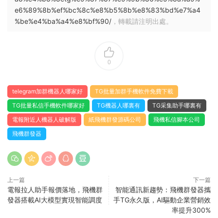
e6%89%8b%ef%bc%8c%e8%b5%8b%e8%83%bd%e7%a4
%be%e4%ba%a4%e8%bf%90/
，轉載請注明出處。
0
telegram加群機器人哪家好
TG批量加群手機軟件免費下載
TG批量私信手機軟件哪家好
TG機器人哪裏有
TG采集助手哪裏有
電報附近人機器人破解版
紙飛機群發源碼公司
飛機私信腳本公司
飛機群發器
上一篇
下一篇
電報拉人助手報價落地，飛機群
智能通訊新趨勢：飛機群發器攜
發器搭載AI大模型實現智能調度
手TG永久版，AI驅動企業營銷效
率提升300%