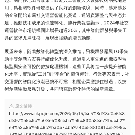
起。國内多地出台政策，鼓勵人工智能與大數據技術的落地應
用，爲相關軟件研發提供了良好的創新環境。同時，越來越多
的企業開始布局社交運營智能化賽道，通過資源整合與生态共
建，推動技術成果的快速轉化。據行業報告顯示，2024年社交
運營軟件市場規模同比增長超過30%，其中智能群發與采集工
具的需求尤爲旺盛，展現出強勁的增長動能。
展望未來，随着數智化轉型的深入推進，飛機群發器與TG采集
助手等創新方案将持續優化升級。通過引入更先進的機器學習
模型與安全可控的數據處理機制，這些工具将進一步提升智能
化水平，實現從“工具”到“平台”的價值躍升。行業專家表示，社
交運營的智能化浪潮已勢不可擋，相關企業應抓住機遇，以技
術創新驅動服務升級，共同譜寫數智化時代的嶄新篇章。
原文鏈接：
https://www.ckpojie.com/2026/05/15/%e5%8d%8e%e5%8
d%97%e5%9c%b0%e5%8c%ba%e9%83%a8%e7%bd%b2%
e9%a3%9e%e6%9c%ba%e7%be%a4%e5%8f%91%e5%99%
a8%e4%b8%8etg%e9%87%87%e9%9b%86%e5%8a%a9%