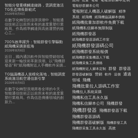
批量
電報
智能分發重構觸達鏈路，雲調度激活
電報炒群腳本公司
TG生态增長新範式
電報附近人機器人破解版
精準
2026年8月6日
系統
紙飛機
紙飛機協議腳本價格
在數字化轉型的澎湃浪潮中，智能通
紙飛機批量加群軟件免費下載
信技術正以前所未有的速度重塑行業
紙飛機私信腳本無限制版
格局。作爲精準觸達與高效運營的核
心工...
紙飛機群發器
紙飛機群發器源碼工作室
700%效率躍升：智能群發引擎驅動
紙飛機群發源碼公司
紙飛機采購新藍海
2026年8月6日
紙飛機群發系統報價
近日，國内通訊軟件與智能營銷領域
紙飛機群采集機器人下載
迎來新一輪技術革新浪潮。以“飛機群
紙飛機采集工具價格
發器”和“紙飛機附近人手機軟件采購...
群發
群發器
紙飛機附近人腳本定制
TG協議機器人規模化落地，智能調度
通過
群發器破解版
營銷
這個
軟件
系統激活航空通信新引擎
領域
飛機
2026年8月6日
飛機批量拉人源碼工作室
在數字化轉型浪潮席卷全球的今天，
飛機拉人系統采購
智能通信技術正以前所未有的速度重
飛機私信工具永久版
塑行業格局。作爲信息傳播領域的創
新力...
飛機私信腳本公司
飛機群發
飛機群發器
飛機群發器下載
飛機群發器源碼
飛機群發器破解版
飛機群發工具
飛機群采集工具永久版
高效