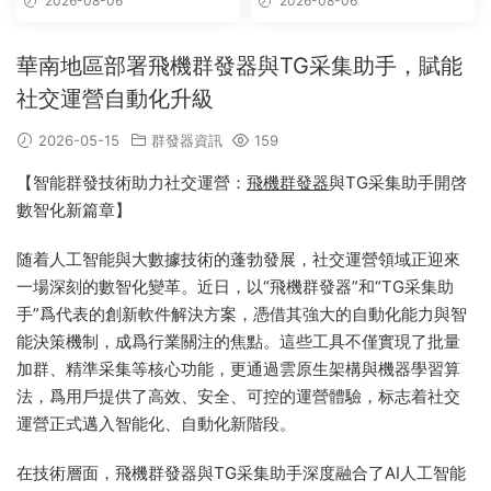
2026-08-06
2026-08-06
華南地區部署飛機群發器與TG采集助手，賦能
社交運營自動化升級
2026-05-15
群發器資訊
159
【智能群發技術助力社交運營：
飛機群發器
與TG采集助手開啓
數智化新篇章】
随着人工智能與大數據技術的蓬勃發展，社交運營領域正迎來
一場深刻的數智化變革。近日，以“飛機群發器”和“TG采集助
手”爲代表的創新軟件解決方案，憑借其強大的自動化能力與智
能決策機制，成爲行業關注的焦點。這些工具不僅實現了批量
加群、精準采集等核心功能，更通過雲原生架構與機器學習算
法，爲用戶提供了高效、安全、可控的運營體驗，标志着社交
運營正式邁入智能化、自動化新階段。
在技術層面，飛機群發器與TG采集助手深度融合了AI人工智能