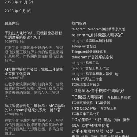
2023 年 11 月
(2)
2023 年 9 月
(6)
最新内容
熱門标簽
telegram
telegram加群助手永久版
手動拉人耗時3倍，飛機群發器新智
telegram加群機器人哪家好
能調度系統提速400%
telegram協議腳本無限制版
2026年8月6日
Telegram群發器
在數字化浪潮席卷全球的今天，智能
通信技術正以前所未有的速度重塑着
Telegram群發器破解版
行業格局。作爲國内領先的通信技術
telegram群發器系統定制
解決...
telegram群發工具
telegram群發工具工作室
AI大模型驅動群發器，電報工具賦能
企業數字化提速
telegram群采集機器人報價
tg
2026年8月6日
TG加群系統工作室
在數字化浪潮奔湧向前的今天，信息
TG協議系統破解版
傳遞的效率與智能化水平已成爲企業
TG批量私信手機軟件哪家好
決勝未來的關鍵。随着AI人工智能、
TG機器人哪裏有
大...
TG私信工具報價
TG群發器
TG網頁版價格
跨境運營者告别手動拉群：AIGC驅動
TG群發器破解版
TG群發工具
的Telegram群發采集系統一鍵部署
TG群采集工具公司
2026年8月6日
TG采集軟件下載
産品
優勢
價值
在數字化浪潮奔湧向前的今天，智能
通信技術與大數據應用的深度融合正
餘貓飛機群發器
體驗
爲千行百業注入澎湃動能。作爲企業
助手王飛機群發器
發器
工具
觸達...
應用
電報加群腳本定制