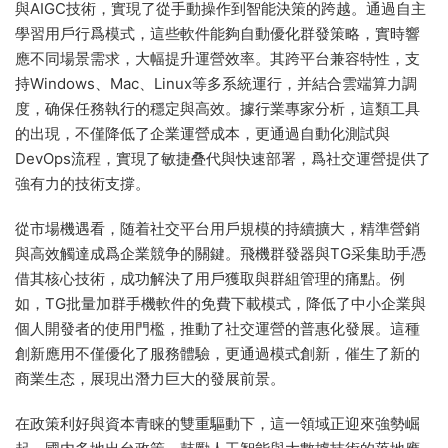
與AIGC技術，實現了從手動操作到智能決策的跨越。通過自主
學習用戶行爲模式，這些軟件能夠自動優化群發策略，實時響
應不同場景需求，大幅提升運營效率。其跨平台兼容特性，支
持Windows、Mac、Linux等多系統運行，并結合雲端算力調
度，确保任務執行的穩定與高效。據行業專家分析，這類工具
的出現，不僅降低了企業運營成本，更通過自動化測試與
DevOps流程，實現了敏捷叠代與快速部署，爲社交運營提供了
強有力的技術支撐。
從市場機遇看，随着社交平台用戶規模的持續擴大，精準營銷
與高效觸達成爲企業競争的關鍵。飛機群發器與TG采集助手憑
借其核心技術，成功解決了用戶獲取與群組管理的痛點。例
如，TG批量加群手機軟件的免費下載模式，降低了中小企業與
個人開發者的使用門檻，推動了社交運營的普惠化發展。這種
創新應用不僅優化了服務體驗，更通過模式創新，催生了新的
商業生态，展現出潛力巨大的發展前景。
在政策利好與資本青睐的雙重驅動下，這一領域正迎來強勢崛