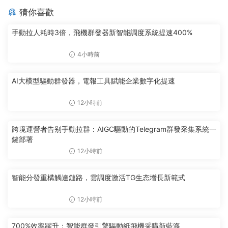
猜你喜歡
手動拉人耗時3倍，飛機群發器新智能調度系統提速400%
4小時前
AI大模型驅動群發器，電報工具賦能企業數字化提速
12小時前
跨境運營者告别手動拉群：AIGC驅動的Telegram群發采集系統一
鍵部署
12小時前
智能分發重構觸達鏈路，雲調度激活TG生态增長新範式
12小時前
700%效率躍升：智能群發引擎驅動紙飛機采購新藍海