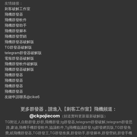
友情鏈接：
刺客破解工作室
飛機群發器
飛機群發軟件
飛機群發助手
飛機群發腳本
飛機群發營銷
飛機群發器破解版
TG群發器破解版
telegram群發器破解版
電報群發器破解版
飛機群發軟件破解版
飛機群發器破解版
飛機群發器
飛機群發器
飛機群發器
飛機群發器
友鏈申請聯系@cike6
更多群發器，請進入【刺客工作室】
飛機頻道：
@ckpojiecom
（頻道實時更新最新破解版）
TG附近人自動群發,炒群,飛機群發,tg群發器,telegram群發破解,telegram群發思
路,豪迪,飛機手機群發軟件,協議軟件,Tg飛機協議群發,tg群發網頁版,TG群發免
費,紙飛機群發器,TG群發王,TG群發推廣,群發助手,群發腳本,群發營銷,群發手機