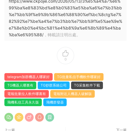
https://www.ckpojie.com/2026/05/13/3%e5%a4%a7%e6%
99%ba%e8%83%bd%e8%b0%83%e5%ba%a6%e7%b3%bb
%e7%bb%9f%e9%9b%86%e6%88%90%ef%bc%8ctg%e7%
82%92%e7%be%a4%e7%b3%bb%e7%bb%9f%e5%ae%9e%
e7%8e%b0%e4%bc%81%e4%b8%9a%e6%8b%89%e4%ba
%ba%e6%95%88/
，轉載請注明出處。
0
telegram加群機器人哪家好
TG批量私信手機軟件哪家好
TG機器人哪裏有
TG炒群系統公司
TG采集軟件下載
電報批量拉人軟件哪裏有
電報附近人機器人破解版
飛機私信工具永久版
飛機群發器
上一篇
下一篇