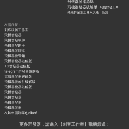
飛機群發器源碼
飛機群發器破解版
飛機群發工具
飛機群采集工具永久版
高效
友情鏈接：
刺客破解工作室
飛機群發器
飛機群發軟件
飛機群發助手
飛機群發腳本
飛機群發營銷
飛機群發器破解版
TG群發器破解版
telegram群發器破解版
電報群發器破解版
飛機群發軟件破解版
飛機群發器破解版
飛機群發器
飛機群發器
飛機群發器
飛機群發器
友鏈申請聯系@cike6
更多群發器，請進入【刺客工作室】
飛機頻道：