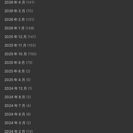
2026 年 4 月
(141)
2026 年 3 月
(70)
2026 年 2 月
(131)
2026 年 1 月
(148)
2025 年 12 月
(141)
2025 年 11 月
(153)
2025 年 10 月
(150)
2025 年 9 月
(75)
2025 年 8 月
(2)
2025 年 4 月
(5)
2024 年 12 月
(1)
2024 年 8 月
(3)
2024 年 7 月
(4)
2024 年 6 月
(6)
2024 年 3 月
(2)
2024 年 2 月
(14)