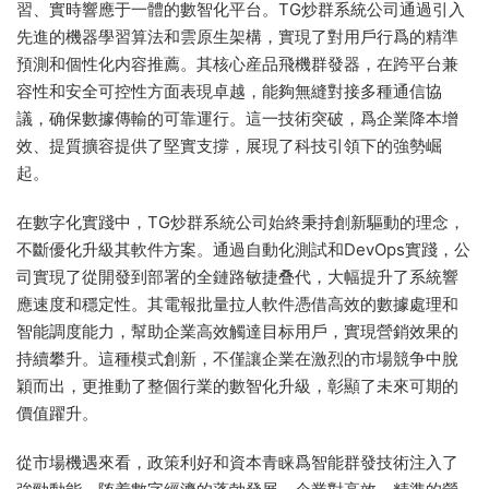
習、實時響應于一體的數智化平台。TG炒群系統公司通過引入
先進的機器學習算法和雲原生架構，實現了對用戶行爲的精準
預測和個性化内容推薦。其核心産品飛機群發器，在跨平台兼
容性和安全可控性方面表現卓越，能夠無縫對接多種通信協
議，确保數據傳輸的可靠運行。這一技術突破，爲企業降本增
效、提質擴容提供了堅實支撐，展現了科技引領下的強勢崛
起。
在數字化實踐中，TG炒群系統公司始終秉持創新驅動的理念，
不斷優化升級其軟件方案。通過自動化測試和DevOps實踐，公
司實現了從開發到部署的全鏈路敏捷叠代，大幅提升了系統響
應速度和穩定性。其電報批量拉人軟件憑借高效的數據處理和
智能調度能力，幫助企業高效觸達目标用戶，實現營銷效果的
持續攀升。這種模式創新，不僅讓企業在激烈的市場競争中脫
穎而出，更推動了整個行業的數智化升級，彰顯了未來可期的
價值躍升。
從市場機遇來看，政策利好和資本青睐爲智能群發技術注入了