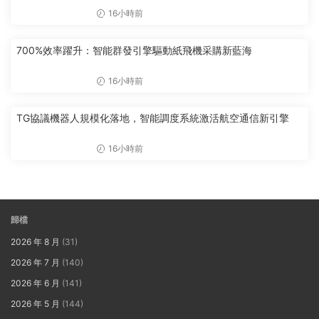
16小時前
700%效率躍升：智能群發引擎驅動紙飛機采購新藍海
16小時前
TG協議機器人規模化落地，智能調度系統激活航空通信新引擎
16小時前
歸檔
2026 年 8 月
(31)
2026 年 7 月
(140)
2026 年 6 月
(141)
2026 年 5 月
(144)