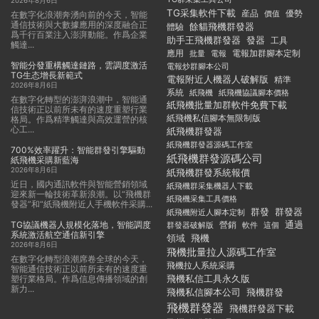
2026年8月6日
TG采集軟件下載
産品
優勢
價值
在數字化浪潮奔湧向前的今天，智能
通信技術與大數據應用的深度融合正
餘貓飛機群發器
體驗
爲千行百業注入澎湃動能。作爲企業
助手王飛機群發器
發器
工具
觸達...
應用
電報加群腳本定制
批量
電報
智能分發重構觸達鏈路，雲調度激活
電報炒群腳本公司
TG生态增長新範式
電報附近人機器人破解版
精準
2026年8月6日
系統
紙飛機
紙飛機協議腳本價格
在數字化轉型的澎湃浪潮中，智能通
紙飛機批量加群軟件免費下載
信技術正以前所未有的速度重塑行業
紙飛機私信腳本無限制版
格局。作爲精準觸達與高效運營的核
心工...
紙飛機群發器
紙飛機群發器源碼工作室
700%效率躍升：智能群發引擎驅動
紙飛機群發源碼公司
紙飛機采購新藍海
2026年8月6日
紙飛機群發系統報價
近日，國内通訊軟件與智能營銷領域
紙飛機群采集機器人下載
迎來新一輪技術革新浪潮。以“飛機群
紙飛機采集工具價格
發器”和“紙飛機附近人手機軟件采購...
群發
群發器
紙飛機附近人腳本定制
TG協議機器人規模化落地，智能調度
通過
群發器破解版
營銷
這個
軟件
系統激活航空通信新引擎
領域
飛機
2026年8月6日
飛機批量拉人源碼工作室
在數字化轉型浪潮席卷全球的今天，
飛機拉人系統采購
智能通信技術正以前所未有的速度重
飛機私信工具永久版
塑行業格局。作爲信息傳播領域的創
新力...
飛機私信腳本公司
飛機群發
飛機群發器
飛機群發器下載