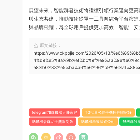
展望未來，智能群發技術将繼續引領行業邁向更高
與生态共建，推動技術從單一工具向綜合平台演進
與品牌飛躍，爲全球用戶提供更加高效、智能、安
原文鏈接：
https://www.ckpojie.com/2026/05/13/%e6%
4%b9%e5%8a%9b%ef%bc%9f%e9%a3%9e%e6%9c
e8%b0%83%e5%ba%a6%e6%96%b9%e6%a1%88%
telegram加群機器人哪家好
TG批量私信手機軟件哪家好
紙飛機炒群助手無限制版
紙飛機群發源碼公司
飛機群發