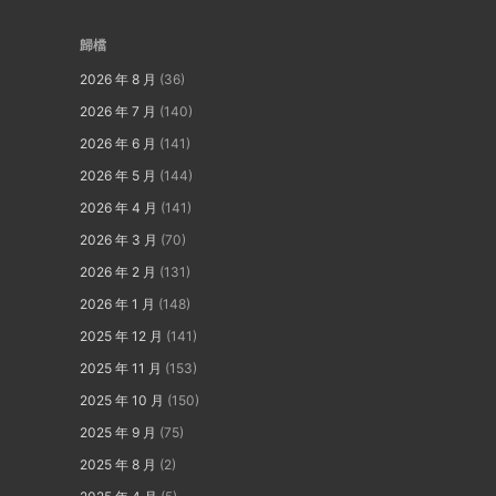
歸檔
2026 年 8 月
(36)
2026 年 7 月
(140)
2026 年 6 月
(141)
2026 年 5 月
(144)
2026 年 4 月
(141)
2026 年 3 月
(70)
2026 年 2 月
(131)
2026 年 1 月
(148)
2025 年 12 月
(141)
2025 年 11 月
(153)
2025 年 10 月
(150)
2025 年 9 月
(75)
2025 年 8 月
(2)