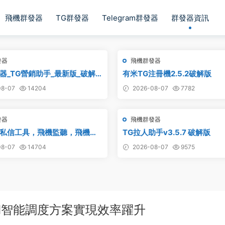
飛機群發器
TG群發器
Telegram群發器
群發器資訊
發器
飛機群發器
器_TG營銷助手_最新版_破解
有米TG注冊機2.5.2破解版
版
8-07
14204
2026-08-07
7782
發器
飛機群發器
私信工具，飛機監聽，飛機監
TG拉人助手v3.5.7 破解版
飛機監聽自動拉人，破解版
8-07
14704
2026-08-07
9575
I智能調度方案實現效率躍升