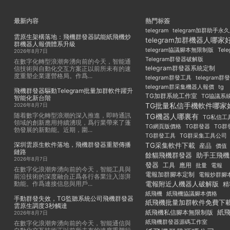
最新内容
熱門标簽
telegram
telegram加群助手永
雲原生架構落地：飛機群發器賦能紙飛機炒
telegram加群機器人哪家
群機器人報價體系升級
Tel
telegram協議腳本無限制版
2026年8月7日
Telegram群發器破解版
在數字化轉型浪潮奔湧向前的今天，智能通
telegram群發器系統定制
信技術與自動化交互方案正以前所未有的速
度重塑企業運營格局。作爲...
telegram群發工具
telegram
telegram群采集機器人報價
tg
飛機群發器驅動Telegram批量加群軟件躍升
TG加群系統工作室
TG協議系
智能化新台階
TG批量私信手機軟件哪家
2026年8月7日
随着數字化轉型浪潮的深入推進，即時通訊
TG機器人哪裏有
TG私信工
領域的創新應用持續湧現，爲行業帶來了蓬
TG群發器
TG群
TG網頁版價格
勃發展的新動能。近期，圍...
TG群發工具
TG群采集工具公司
深圳雲原生軟件落地，飛機群發器重塑傳播
TG采集軟件下載
産品
價值
鏈路
餘貓飛機群發器
助手王飛機
2026年8月7日
發器
工具
應用
批量
電報
在數字化浪潮奔湧向前的今天，智能工具與
電報加群腳本定制
電報炒群腳
前沿技術的深度融合正爲各行各業注入澎湃
動能。作爲連接信息與用戶...
電報附近人機器人破解版
精
紙飛機
紙飛機協議腳本價格
手動群發失效，TG監聽系統公司飛機群發器
紙飛機批量加群軟件免費下
雲原生調度3秒觸達
紙
紙飛機私信腳本無限制版
2026年8月7日
紙飛機群發器源碼工作室
在數字化浪潮奔湧向前的今天，智能通信與