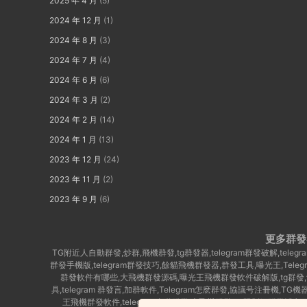
2025 年 4 月
(5)
2024 年 12 月
(1)
2024 年 8 月
(3)
2024 年 7 月
(4)
2024 年 6 月
(6)
2024 年 3 月
(2)
2024 年 2 月
(14)
2024 年 1 月
(13)
2023 年 12 月
(24)
2023 年 11 月
(2)
2023 年 9 月
(6)
更多群發
TG附近人自動群發,炒群,飛機群發,tg群發器,telegram群發破解,te
群發手機版,telegram群發技巧,餘貓飛機群發器,群發工具,曝光王,Tel
群發軟件有哪些,大飛機群發源碼,曝光王飛機群發軟件破解版,tg群發,餘貓
具,telegram 群發言,加群軟件,Telegram怎麽群發,協議号注冊機,TG機
王飛機群發軟件,telegram自動群發,大飛機群發,Tg限制組群發消息