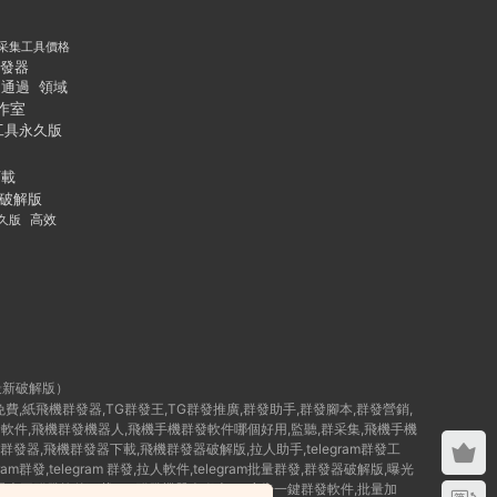
采集工具價格
發器
通過
領域
作室
工具永久版
下載
破解版
久版
高效
最新破解版）
群發免費,紙飛機群發器,TG群發王,TG群發推廣,群發助手,群發腳本,群發營銷,
破解版群發軟件,飛機群發機器人,飛機手機群發軟件哪個好用,監聽,群采集,飛機手機
群發器,飛機群發器下載,飛機群發器破解版,拉人助手,telegram群發工
am群發,telegram 群發,拉人軟件,telegram批量群發,群發器破解版,曝光
,TG曝光王群發軟件下載,TG群發機器人腳本,Tg廣告一鍵群發軟件,批量加