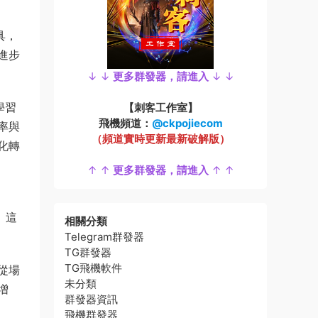
具，
進步
↓ ↓
更多群發器，請進入
↓ ↓
學習
【刺客工作室】
飛機頻道：
@ckpojiecom
率與
（頻道實時更新最新破解版）
化轉
↑ ↑
更多群發器，請進入
↑ ↑
。這
相關分類
Telegram群發器
TG群發器
TG飛機軟件
從場
未分類
增
群發器資訊
飛機群發器