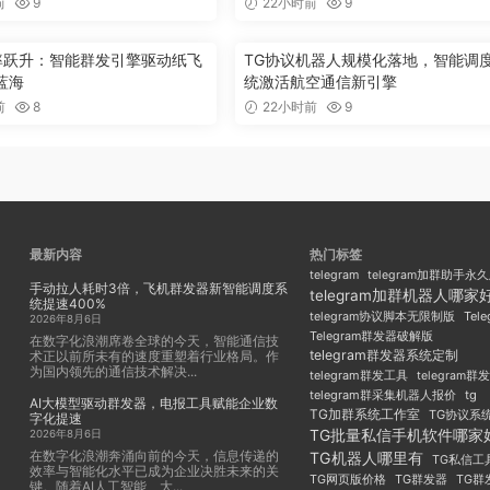
前
9
22小时前
9
效率跃升：智能群发引擎驱动纸飞
TG协议机器人规模化落地，智能调
蓝海
统激活航空通信新引擎
前
8
22小时前
9
最新内容
热门标签
telegram
telegram加群助手永
手动拉人耗时3倍，飞机群发器新智能调度系
telegram加群机器人哪家
统提速400%
Tel
telegram协议脚本无限制版
2026年8月6日
Telegram群发器破解版
在数字化浪潮席卷全球的今天，智能通信技
telegram群发器系统定制
术正以前所未有的速度重塑着行业格局。作
为国内领先的通信技术解决...
telegram群发工具
telegram
telegram群采集机器人报价
tg
AI大模型驱动群发器，电报工具赋能企业数
TG加群系统工作室
TG协议系
字化提速
TG批量私信手机软件哪家
2026年8月6日
在数字化浪潮奔涌向前的今天，信息传递的
TG机器人哪里有
TG私信工
效率与智能化水平已成为企业决胜未来的关
TG群发器
TG群
TG网页版价格
键。随着AI人工智能、大...