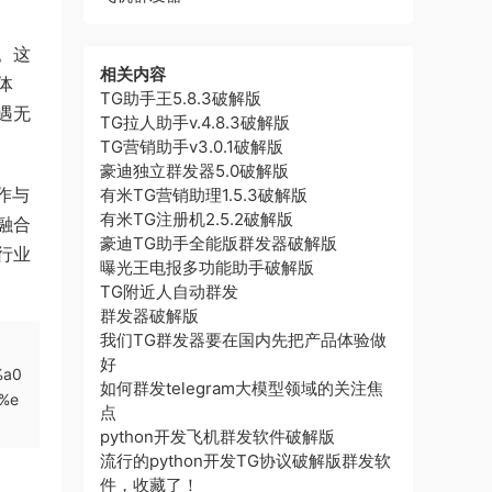
。这
相关内容
体
TG助手王5.8.3破解版
遇无
TG拉人助手v.4.8.3破解版
TG营销助手v3.0.1破解版
豪迪独立群发器5.0破解版
作与
有米TG营销助理1.5.3破解版
有米TG注册机2.5.2破解版
融合
豪迪TG助手全能版群发器破解版
行业
曝光王电报多功能助手破解版
TG附近人自动群发
群发器破解版
我们TG群发器要在国内先把产品体验做
好
%a0
如何群发telegram大模型领域的关注焦
%e
点
python开发飞机群发软件破解版
流行的python开发TG协议破解版群发软
件，收藏了！