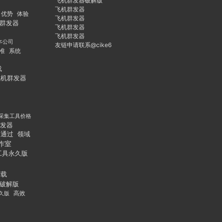
飞机群发器破解版
飞机群发器
优势
体验
飞机群发器
群发器
飞机群发器
飞机群发器
本公司
友链申请联系@cike6
准
系统
载
飞机群发器
采集工具价格
发器
通过
领域
作室
工具永久版
下载
破解版
久版
高效