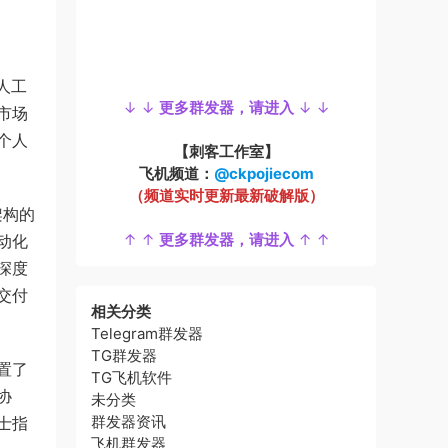
人工
↓ ↓
更多群发器，请进入
↓ ↓
市场
个人
【刺客工作室】
飞机频道：
@ckpojiecom
（频道实时更新最新破解版）
架构的
↑ ↑
更多群发器，请进入
↑ ↑
动化
深度
交付
相关分类
Telegram群发器
TG群发器
置了
TG飞机软件
协
未分类
群发器资讯
士指
飞机群发器