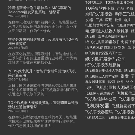
TG群发工具
TG群采集工具公司
跨境运营者告别手动拉群：AIGC驱动的
TG采集软件下载
产品
价值
Telegram群发采集系统一键部署
余猫飞机群发器
助手王飞机
2026年8月6日
发器
工具
应用
批量
电报
在数字化浪潮奔涌向前的今天，智能通信技
电报加群脚本定制
电报炒群脚
术与大数据应用的深度融合正为千行百业注
入澎湃动能。作为企业触达...
电报附近人机器人破解版
精
纸飞机
纸飞机协议脚本价格
智能分发重构触达链路，云调度激活TG生态
纸飞机批量加群软件免费下
增长新范式
纸
纸飞机私信脚本无限制版
2026年8月6日
纸飞机群发器源码工作室
在数字化转型的澎湃浪潮中，智能通信技术
正以前所未有的速度重塑行业格局。作为精
纸飞机群发源码公司
准触达与高效运营的核心工...
纸飞机群发系统报价
纸飞机群采集机器人下载
纸飞机
700%效率跃升：智能群发引擎驱动纸飞机
采购新蓝海
群发
群
纸飞机附近人脚本定制
2026年8月6日
群发器破解版
营销
这个
软件
近日，国内通讯软件与智能营销领域迎来新
飞机批量拉人源码工
飞机
一轮技术革新浪潮。以“飞机群发器”和“纸飞
飞机私信
飞机拉人系统采购
机附近人手机软件采购...
飞机私信脚本公司
飞机群发
TG协议机器人规模化落地，智能调度系统激
飞机群发器
飞机群发器
活航空通信新引擎
2026年8月6日
飞机群发器
飞机群发器源码
在数字化转型浪潮席卷全球的今天，智能通
飞机群发工具
飞机群采集工具永
信技术正以前所未有的速度重塑行业格局。
作为信息传播领域的创新力...