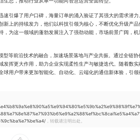
信生态，推动行业从单一功能向智慧运营全面转型。
迅速引爆了用户口碑，海量订单的涌入验证了其强大的需求潜力
创新上的持续发力，他们以科技引领为核心，不断优化升级产品
持，为这一领域的蓬勃发展注入了强劲动能，市场前景广阔，机
大模型等前沿技术的融合，加速场景落地与产业共振。通过全链协
域发挥更大作用，助力企业实现柔性生产与敏捷迭代。随着数实
全球用户带来更加智能化、自动化、云端化的通信新体验，引领
c%81%e4%b8%9a%e8%90%a5%e9%94%80%e5%9b%a2%e9%98%9f%e7
88%e7%8e%87%e7%93%b6%e9%a2%88%ef%bc%8cai%e5%a4%a7
%9c%ba%e7%be%a4/
，转载请注明出处。