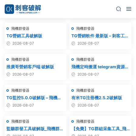
飛機群發器
飛機群發器
TG營銷工具破解版
TG營銷軟件 最新版 – 刺客工作
室破解版
2026-08-07
2026-08-07
飛機群發器
飛機群發器
推廣哥營銷客戶端 破解版
飛機定時搬運 telegram資源搬
運 TG頻道搬運 電報頻道克隆
2026-08-07
2026-08-07
飛機群發器
飛機群發器
TG監控5.0.0破解版 – 飛機監
有米TG注冊機2.5.2破解版
聽軟件
2026-08-07
2026-08-07
飛機群發器
飛機群發器
監聽群發工具破解版_飛機群
【免費】TG群組采集工具_飛
發,協議軟件,群發助手,群發工
機群組采集軟件_電報群組采集