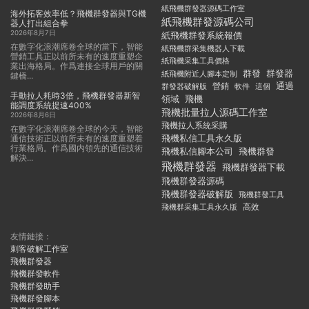
紙飛機群發器源碼工作室
海外拓客效率低？飛機群發器與TG機
紙飛機群發源碼公司
器人打出組合拳
2026年8月7日
紙飛機群發系統報價
在數字化浪潮席卷全球的當下，智能
紙飛機群采集機器人下載
營銷工具正以前所未有的速度重塑企
紙飛機采集工具價格
業出海格局。作爲連接全球用戶的關
群發
群發器
紙飛機附近人腳本定制
鍵橋...
通過
群發器破解版
營銷
這個
軟件
手動拉人耗時3倍，飛機群發器新智
領域
飛機
能調度系統提速400%
飛機批量拉人源碼工作室
2026年8月6日
飛機拉人系統采購
在數字化浪潮席卷全球的今天，智能
飛機私信工具永久版
通信技術正以前所未有的速度重塑着
行業格局。作爲國内領先的通信技術
飛機私信腳本公司
飛機群發
解決...
飛機群發器
飛機群發器下載
飛機群發器源碼
飛機群發器破解版
飛機群發工具
飛機群采集工具永久版
高效
友情鏈接：
刺客破解工作室
飛機群發器
飛機群發軟件
飛機群發助手
飛機群發腳本