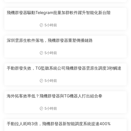
飛機群發器驅動Telegram批量加群軟件躍升智能化新台階
5小時前
深圳雲原生軟件落地，飛機群發器重塑傳播鏈路
5小時前
手動群發失效，TG監聽系統公司飛機群發器雲原生調度3秒觸達
5小時前
海外拓客效率低？飛機群發器與TG機器人打出組合拳
5小時前
手動拉人耗時3倍，飛機群發器新智能調度系統提速400%