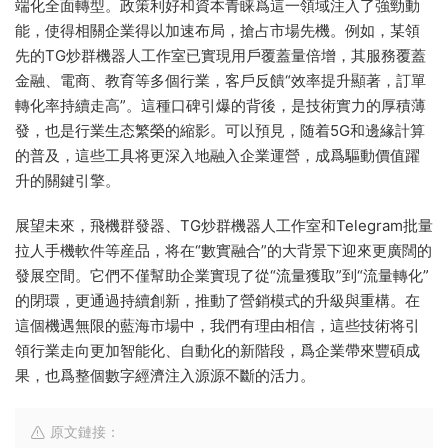
端化全面轉型。政策利好和資本青睐爲這一領域注入了強勁動
能，使得相關企業得以加速布局，搶占市場先機。例如，某領
先的TG炒群機器人工作室已實現用戶覆蓋量倍增，其服務覆蓋
金融、電商、教育等多個行業，客戶反饋“效率提升顯著，訂單
轉化率持續走高”。這種口碑引爆的背後，是技術實力的厚積薄
發，也是行業生态繁榮的縮影。可以預見，随着5G和邊緣計算
的普及，這些工具将更深入地融入企業運營，成爲驅動價值躍
升的關鍵引擎。
展望未來，飛機群發器、TG炒群機器人工作室和Telegram批量
拉人手機軟件等産品，将在“數實融合”的大背景下迎來更廣闊的
發展空間。它們不僅幫助企業實現了從“流量獲取”到“流量轉化”
的閉環，更通過持續創新，推動了營銷模式的升級與重構。在
這個機遇無限的藍海市場中，我們有理由相信，這些技術将引
領行業走向更加智能化、自動化的新階段，爲企業帶來豐碩成
果，也爲整個數字經濟注入源源不斷的活力。
原文鏈接：