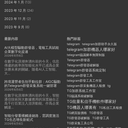
2024 年 1 月
(13)
2023 年 12 月
(24)
2023 年 11 月
(2)
2023 年 9 月
(6)
最新内容
熱門标簽
telegram
telegram加群助手永久版
AI大模型驅動群發器，電報工具賦能
telegram加群機器人哪家好
企業數字化提速
telegram協議腳本無限制版
2026年8月6日
Telegram群發器
在數字化浪潮奔湧向前的今天，信息
傳遞的效率與智能化水平已成爲企業
Telegram群發器破解版
決勝未來的關鍵。随着AI人工智能、
telegram群發器系統定制
大...
telegram群發工具
telegram群發工具工作室
跨境運營者告别手動拉群：AIGC驅動
的Telegram群發采集系統一鍵部署
telegram群采集機器人報價
tg
2026年8月6日
TG加群系統工作室
在數字化浪潮奔湧向前的今天，智能
TG協議系統破解版
通信技術與大數據應用的深度融合正
TG批量私信手機軟件哪家好
爲千行百業注入澎湃動能。作爲企業
TG機器人哪裏有
觸達...
TG私信工具報價
TG群發器
TG網頁版價格
智能分發重構觸達鏈路，雲調度激活
TG群發器破解版
TG群發工具
TG生态增長新範式
TG群采集工具公司
2026年8月6日