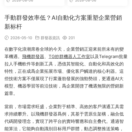
2026-08-06
2026-08-06
自動拉人，破解版
手動群發效率低？AI自動化方案重塑企業營銷
新标杆
2026-05-10
群發器資訊
201
在數字化浪潮席卷全球的今天，企業營銷正迎來前所未有的變
革機遇。
飛機群發器
、
TG炒群機器人工作室
以及Telegram批量
拉人手機軟件等創新工具，憑借其智能化、自動化和高效化的
特性，正在成爲企業拓展市場、優化客戶觸達的核心利器。這
些技術方案不僅展現了行業蓬勃發展的強勁勢頭，更通過AI大
模型、機器學習等前沿技術，爲企業開啓了機遇無限的營銷新
篇章。
當前，市場需求旺盛，企業對于精準、高效的客戶溝通工具需
求持續攀升。以飛機群發器爲例，其基于雲原生架構，融合低
代碼開發理念，實現了跨平台的實時響應和自主叠代。通過智
能算法，它能夠自動識别目标用戶群體，動态調整推送策略，