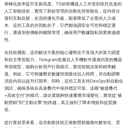
将轉化效率提升至新高度。TG炒群機器人工作室則依托先進的
人工智能技術，實現了群組管理的自動化與智能化，從内容分
發到互動反饋，全流程優化升級，顯著降低了企業的人力成
本。這些工具的共同點在于，它們都強調安全可控和穩定運
行，通過加密傳輸和權限管理，确保用戶數據隐私與業務連續
性。
在技術層面，這些解決方案的核心優勢在于其強大的算力調度
和自主學習能力。Telegram批量拉人手機軟件通過内置的機器
學習模型，能夠分析用戶行爲模式，實現智能決策和精準觸
達。例如，它可根據曆史數據預測最佳拉人時間，并自動調整
消息内容以提升打開率。同時，這些工具支持DevOps和自動化
測試，确保系統在高速叠代中保持穩定可靠。這種“敏捷叠代
+高效交付”的模式，讓企業能夠快速響應市場變化，實現從“被
動營銷”到“主動出擊”的跨越，真正做到了降本增效和提質擴
容。
從行業前景來看，這些創新技術正推動營銷服務向數智化、雲