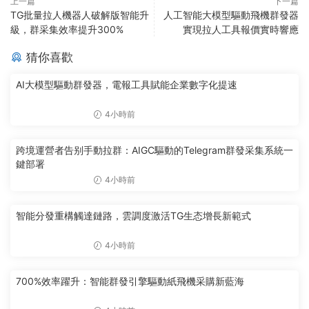
上一篇
下一篇
TG批量拉人機器人破解版智能升
人工智能大模型驅動飛機群發器
級，群采集效率提升300%
實現拉人工具報價實時響應
猜你喜歡
AI大模型驅動群發器，電報工具賦能企業數字化提速
4小時前
跨境運營者告别手動拉群：AIGC驅動的Telegram群發采集系統一
鍵部署
4小時前
智能分發重構觸達鏈路，雲調度激活TG生态增長新範式
4小時前
700%效率躍升：智能群發引擎驅動紙飛機采購新藍海