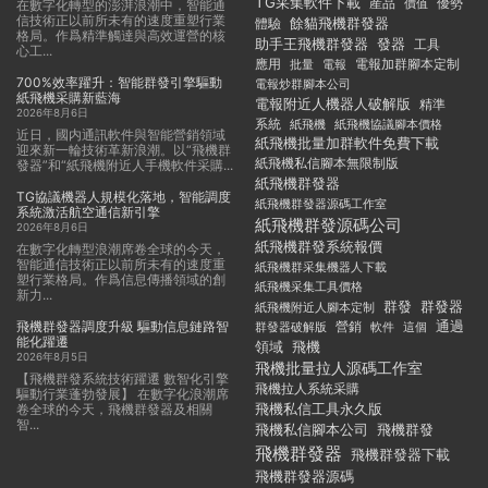
TG采集軟件下載
産品
優勢
價值
在數字化轉型的澎湃浪潮中，智能通
信技術正以前所未有的速度重塑行業
餘貓飛機群發器
體驗
格局。作爲精準觸達與高效運營的核
助手王飛機群發器
發器
工具
心工...
應用
電報加群腳本定制
批量
電報
700%效率躍升：智能群發引擎驅動
電報炒群腳本公司
紙飛機采購新藍海
電報附近人機器人破解版
精準
2026年8月6日
系統
紙飛機
紙飛機協議腳本價格
近日，國内通訊軟件與智能營銷領域
紙飛機批量加群軟件免費下載
迎來新一輪技術革新浪潮。以“飛機群
紙飛機私信腳本無限制版
發器”和“紙飛機附近人手機軟件采購...
紙飛機群發器
TG協議機器人規模化落地，智能調度
紙飛機群發器源碼工作室
系統激活航空通信新引擎
紙飛機群發源碼公司
2026年8月6日
紙飛機群發系統報價
在數字化轉型浪潮席卷全球的今天，
智能通信技術正以前所未有的速度重
紙飛機群采集機器人下載
塑行業格局。作爲信息傳播領域的創
紙飛機采集工具價格
新力...
群發
群發器
紙飛機附近人腳本定制
飛機群發器調度升級 驅動信息鏈路智
通過
群發器破解版
營銷
這個
軟件
能化躍遷
領域
飛機
2026年8月5日
飛機批量拉人源碼工作室
【飛機群發系統技術躍遷 數智化引擎
飛機拉人系統采購
驅動行業蓬勃發展】 在數字化浪潮席
飛機私信工具永久版
卷全球的今天，飛機群發器及相關
智...
飛機私信腳本公司
飛機群發
飛機群發器
飛機群發器下載
飛機群發器源碼