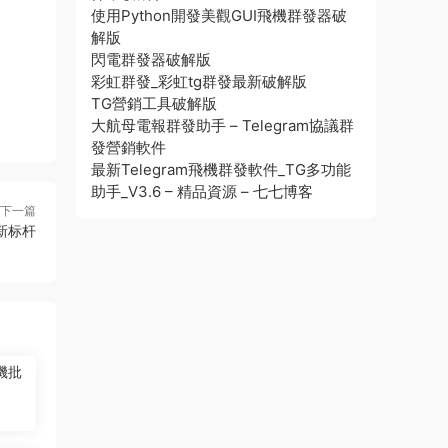
使用Python開發美觀GUI飛機群發器破
解版
閃電群發器破解版
彩虹群發_彩虹tg群發最新破解版
TG營銷工具破解版
大航母電報群發助手 – Telegram協議群
發營銷軟件
最新Telegram飛機群發軟件_TG多功能
助手_V3.6 – 精品資源 – 七七博客
下一篇
新标杆
機批