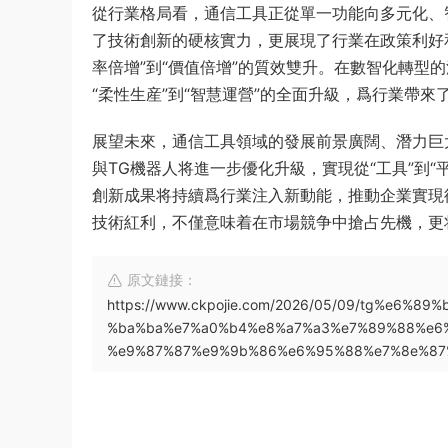
從行業格局看，通信工具正從單一功能向多元化、
了技術創新的硬核實力，更展現了行業在政策利好
率倍增”到“價值倍增”的質效雙升。在數智化轉型
“柔性生産”到“智慧運營”的全面升級，爲行業帶
展望未來，通信工具領域的發展前景廣闊、潛力巨
與TG機器人将進一步優化升級，實現從“工具”到“
創新成果将持續爲行業注入新動能，推動企業實現從
技術紅利，不僅意味着在市場競争中搶占先機，更
原文鏈接：
https://www.ckpojie.com/2026/05/09/tg%e6
%ba%ba%e7%a0%b4%e8%a7%a3%e7%89%88%e6
%e9%87%87%e9%9b%86%e6%95%88%e7%8e%87