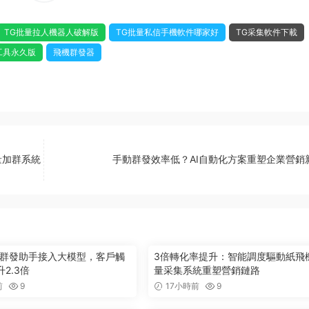
TG批量拉人機器人破解版
TG批量私信手機軟件哪家好
TG采集軟件下載
工具永久版
飛機群發器
量加群系統
手動群發效率低？AI自動化方案重塑企業營銷
ram群發助手接入大模型，客戶觸
3倍轉化率提升：智能調度驅動紙飛
2.3倍
量采集系統重塑營銷鏈路
前
9
17小時前
9