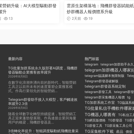
業營銷升級：AI大模型驅動群發
雲原生架構落地：飛機群發器賦能紙
躍升
炒群機器人報價體系升級
前
13
2天前
19
最新内容
熱門标簽
telegram
telegram加群助手永
TG批量加群系統永久版部署AI調度，飛機群
telegram加群機器人哪家
發器驅動企業獲客效率躍升
Tel
telegram協議腳本無限制版
2026年8月8日
Telegram群發器破解版
在數字化浪潮奔湧向前的新時代，智能營銷
telegram群發器系統定制
工具正以前所未有的速度重塑企業獲客模
式。作爲行業領先的智能營銷...
telegram群發工具
telegram
telegram群采集機器人報價
tg
Telegram群發助手接入大模型，客戶觸達效
TG加群系統工作室
TG協議系
率躍升2.3倍
TG批量私信手機軟件哪家
2026年8月8日
随着全球數字化轉型持續提速，智能營銷工
TG機器人哪裏有
TG私信工
具正迎來蓬勃發展期。作爲連接企業與海量
TG群發器
TG群
TG網頁版價格
用戶的橋梁，飛機群發器及...
TG群發工具
TG群采集工具公司
3倍轉化率提升：智能調度驅動紙飛機批量采
TG采集軟件下載
産品
價值