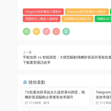
telegram加群機器人哪家好
telegram群采集機器人哪家好
電報附近人機器人破解版
紙飛機群發源碼公司
飛機私信
上一篇
手動加群 vs 智能調度：大模型驅動飛機群發器與電報批
下載重塑通訊效率
猜你喜歡
TG批量加群系統永久版部署AI調度，飛
Teleg
機群發器驅動企業獲客效率躍升
達效率躍升
17小時前
9
17小時