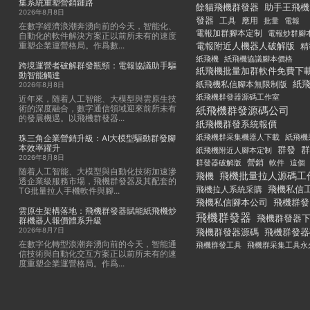
集系統重塑營銷鏈路
餘貓飛機群發器
助手王飛機
2026年8月8日
發器
工具
應用
批量
電報
在數字經濟浪潮奔湧向前的今天，智能化、
電報加群腳本定制
電報炒群腳
自動化的軟件解決方案正以前所未有的速度
重塑企業運營格局。作爲數...
電報附近人機器人破解版
精
紙飛機
紙飛機協議腳本價格
跨境運營者破解群發瓶頸：電報協議助手驅
紙飛機批量加群軟件免費下
動智能觸達
紙
紙飛機私信腳本無限制版
2026年8月8日
紙飛機群發器源碼工作室
近年來，随着人工智能、大模型與雲原生技
術的深度融合，數字通信領域迎來前所未有
紙飛機群發源碼公司
的發展機遇。以飛機群發器...
紙飛機群發系統報價
紙飛機群采集機器人下載
紙飛機
珠三角企業營銷升級：AI大模型驅動群發腳
本效率躍升
群發
群
紙飛機附近人腳本定制
2026年8月8日
群發器破解版
營銷
這個
軟件
随着人工智能、大模型與自動化技術加速滲
飛機批量拉人源碼工
飛機
透企業級服務市場，飛機群發器及其配套的
飛機私信
飛機拉人系統采購
TG批量拉人手機軟件與腳...
飛機私信腳本公司
飛機群發
雲原生架構落地：飛機群發器賦能紙飛機炒
飛機群發器
飛機群發器
群機器人報價體系升級
2026年8月7日
飛機群發器
飛機群發器源碼
在數字化轉型浪潮奔湧向前的今天，智能通
飛機群發工具
飛機群采集工具永
信技術與自動化交互方案正以前所未有的速
度重塑企業運營格局。作爲...