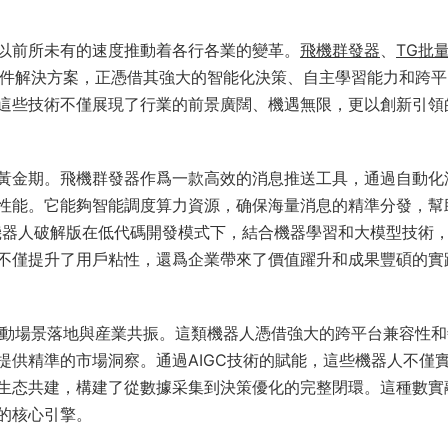
以前所未有的速度推動着各行各業的變革。
飛機群發器
、
TG批
先進軟件解決方案，正憑借其強大的智能化決策、自主學習能力和跨
這些技術不僅展現了行業的前景廣闊、機遇無限，更以創新引領
黃金期。飛機群發器作爲一款高效的消息推送工具，通過自動化
性能。它能夠智能調度算力資源，确保海量消息的精準分發，幫
機器人破解版在低代碼開發模式下，結合機器學習和大模型技術
不僅提升了用戶粘性，還爲企業帶來了價值躍升和成果豐碩的實
加速推動場景落地與産業共振。這類機器人憑借強大的跨平台兼容性
提供精準的市場洞察。通過AIGC技術的賦能，這些機器人不僅
生态共建，構建了從數據采集到決策優化的完整閉環。這種數實
的核心引擎。