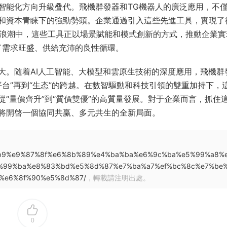
智能化方向升級叠代。飛機群發器和TG機器人的廣泛應用，不
和資本青睐下的強勁勢頭。企業通過引入這些先進工具，實現了
的浪潮中，這些工具正以場景賦能和模式創新的方式，推動企業實
來了需求旺盛、供給充沛的良性循環。
大。随着AI人工智能、大模型和雲原生技術的深度應用，飛機群
平台”再到“生态”的跨越。在數智驅動和科技引領的雙重加持下，
“量價齊升”到“質價雙優”的高質量發展。對于企業而言，抓住
将開啓一個協同共赢、多元共生的全新局面。
%89%b9%e9%87%8f%e6%8b%89%e4%ba%ba%e6%9c%ba%e5%99%a8%
%99%ba%e8%83%bd%e5%8d%87%e7%ba%a7%ef%bc%8c%e7%be
%e6%8f%90%e5%8d%87/
，轉載請注明出處。
0