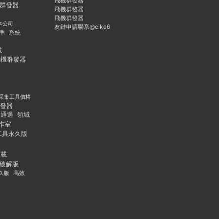
飛機群發器
群發器
飛機群發器
飛機群發器
本公司
友鏈申請聯系@cike6
準
系統
載
飛機群發器
采集工具價格
發器
通過
領域
作室
工具永久版
下載
破解版
久版
高效