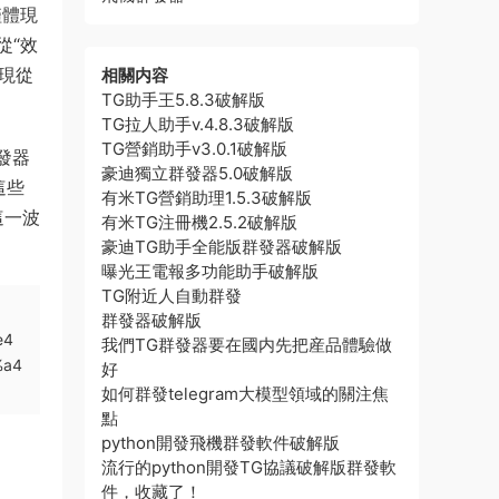
僅體現
從“效
現從
相關内容
TG助手王5.8.3破解版
TG拉人助手v.4.8.3破解版
TG營銷助手v3.0.1破解版
發器
豪迪獨立群發器5.0破解版
這些
有米TG營銷助理1.5.3破解版
這一波
有米TG注冊機2.5.2破解版
豪迪TG助手全能版群發器破解版
曝光王電報多功能助手破解版
TG附近人自動群發
群發器破解版
e4
我們TG群發器要在國内先把産品體驗做
%a4
好
如何群發telegram大模型領域的關注焦
點
python開發飛機群發軟件破解版
流行的python開發TG協議破解版群發軟
件，收藏了！