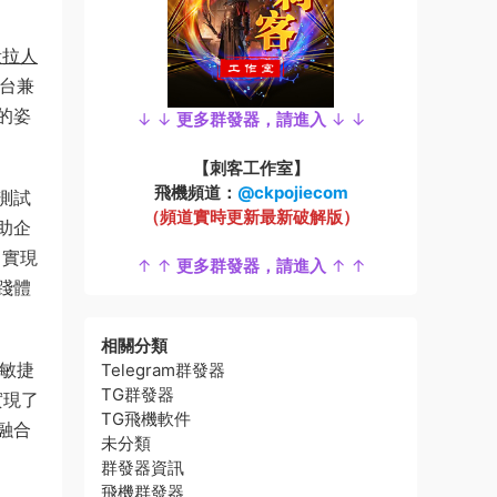
量拉人
平台兼
的姿
↓ ↓
更多群發器，請進入
↓ ↓
【刺客工作室】
飛機頻道：
@ckpojiecom
測試
（頻道實時更新最新破解版）
助企
，實現
↑ ↑
更多群發器，請進入
↑ ↑
踐體
相關分類
和敏捷
Telegram群發器
TG群發器
實現了
TG飛機軟件
融合
未分類
群發器資訊
飛機群發器