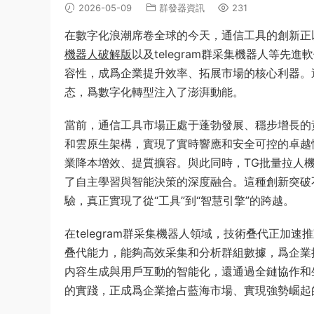
2026-05-09
群發器資訊
231
在數字化浪潮席卷全球的今天，通信工具的創新正
機器人破解版
以及telegram群采集機器人等
容性，成爲企業提升效率、拓展市場的核心利器。
态，爲數字化轉型注入了澎湃動能。
當前，通信工具市場正處于蓬勃發展、穩步增長的
和雲原生架構，實現了實時響應和安全可控的卓越
業降本增效、提質擴容。與此同時，TG批量拉人
了自主學習與智能決策的深度融合。這種創新突破
驗，真正實現了從“工具”到“智慧引擎”的跨越。
在telegram群采集機器人領域，技術叠代正
叠代能力，能夠高效采集和分析群組數據，爲企業
内容生成與用戶互動的智能化，還通過全鏈協作和
的實踐，正成爲企業搶占藍海市場、實現強勢崛起