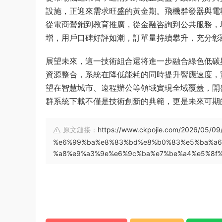
設施，正迎來需求旺盛的黃金期。飛機群發器與電
從電商營銷到教育推廣，從金融咨詢到公共服務，
增，用戶口碑好評如潮，訂單量持續攀升，充分彰
展望未來，這一技術組合還将進一步融合綠色低碳
資源整合，系統在降低能耗的同時提升響應速度，
望在智慧城市、遠程辦公等領域實現全域覆蓋，開
群系統下載不僅是技術創新的典範，更是未來可期
原文鏈接：
https://www.ckpojie.com/2026/0
%e6%99%ba%e8%83%bd%e8%b0%83%e5%ba%a6
%a8%e9%a3%9e%e6%9c%ba%e7%be%a4%e5%8f