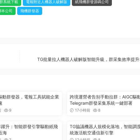
群系統下載
電報附近人機器人破解版
紙飛機群發源碼公司
腳本公司
飛機群發器
TG批量拉人機器人破解版智能升級，群采集效率提升3
型驅動群發器，電報工具賦能企業
跨境運營者告别手動拉群：AIGC驅
速
Telegram群發采集系統一鍵部署
前
9
17小時前
8
效率躍升：智能群發引擎驅動紙飛
TG協議機器人規模化落地，智能調
藍海
統激活航空通信新引擎
前
7
17小時前
8