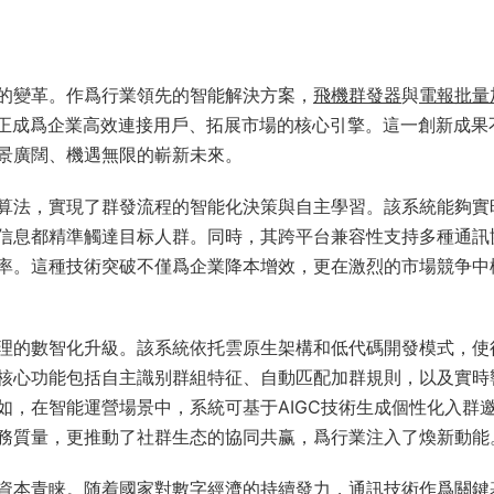
的變革。作爲行業領先的智能解決方案，
飛機群發器
與
電報批量
，正成爲企業高效連接用戶、拓展市場的核心引擎。這一創新成果
景廣闊、機遇無限的嶄新未來。
算法，實現了群發流程的智能化決策與自主學習。該系統能夠實
信息都精準觸達目标人群。同時，其跨平台兼容性支持多種通訊
率。這種技術突破不僅爲企業降本增效，更在激烈的市場競争中
理的數智化升級。該系統依托雲原生架構和低代碼開發模式，使
核心功能包括自主識别群組特征、自動匹配加群規則，以及實時
如，在智能運營場景中，系統可基于AIGC技術生成個性化入群
務質量，更推動了社群生态的協同共赢，爲行業注入了煥新動能
資本青睐。随着國家對數字經濟的持續發力，通訊技術作爲關鍵