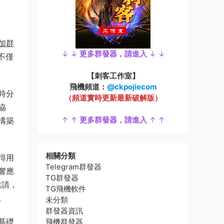
加群
↓ ↓
更多群發器，請進入
↓ ↓
不僅
【刺客工作室】
飛機頻道：
@ckpojiecom
時分
（頻道實時更新最新破解版）
協
↑ ↑
更多群發器，請進入
↑ ↑
構築
相關分類
得用
Telegram群發器
響應
TG群發器
邀請，
TG飛機軟件
。
未分類
群發器資訊
基礎
飛機群發器