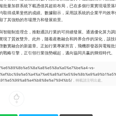
報批量加群系統下載憑借其超前布局，已在多個行業實現場景落
均取得成果斐然的成績。數據顯示，采用該系統的企業平均效率
顯了其強勁的市場潛力和發展前景。
與智能制造理念，推動通訊行業的可持續發展。通過優化算力調
實現了質效雙升。此外，随着産教融合和跨界合作的深化，該技
啓數實融合的新篇章。正如行業專家所言，飛機群發器與電報批
的戰略引擎，正引領行業強勢崛起，邁向協同共赢的輝煌時代。
5/09/%e6%89%8b%e5%8a%a8%e5%8a%a0%e7%be%a4-vs-
%ef%bc%9a%e5%a4%a7%e6%a8%a1%e5%9e%8b%e9%a9%b1%e5
%91%e5%99%a8%e4%b8%8e%e7%94%b5/
，轉載請注明出處。
0