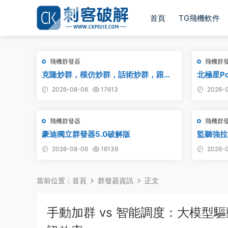
首頁
TG飛機軟件
飛機群發器
飛機群
克隆炒群，模仿炒群，話術炒群，跟發
北極星Po
炒群，自動炒群 破解版 – 群發器 群發軟
_TG群發
2026-08-06
17613
2026-0
件 TG群發器 飛機群發器 飛機群發軟件
版
電報群發 telegram群發 克隆炒群 炒群
飛機群發器
飛機群
豪迪獨立群發器5.0破解版
監聽強拉
聽強拉，
2026-08-06
16139
2026-0
當前位置：
首頁
群發器資訊
正文
手動加群 vs 智能調度：大模