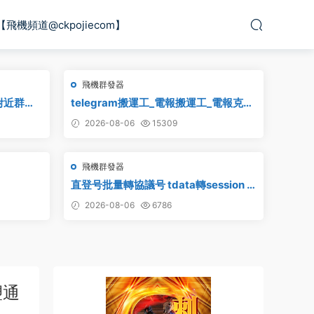
【飛機頻道@ckpojiecom】
飛機群發器
附近群
telegram搬運工_電報搬運工_電報克隆
am附近群發
_電報資源批量搬運
2026-08-06
15309
飛機群發器
直登号批量轉協議号 tdata轉session –
附破解工具
2026-08-06
6786
塑通