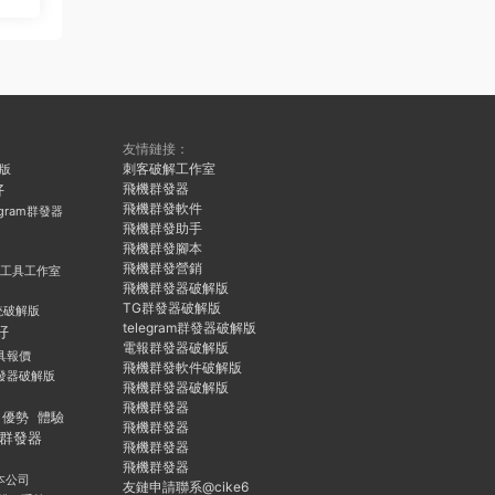
友情鏈接：
刺客破解工作室
久版
飛機群發器
好
飛機群發軟件
egram群發器
飛機群發助手
飛機群發腳本
飛機群發營銷
群發工具工作室
飛機群發器破解版
TG群發器破解版
統破解版
telegram群發器破解版
好
電報群發器破解版
具報價
飛機群發軟件破解版
發器破解版
飛機群發器破解版
飛機群發器
優勢
體驗
飛機群發器
群發器
飛機群發器
飛機群發器
本公司
友鏈申請聯系@cike6