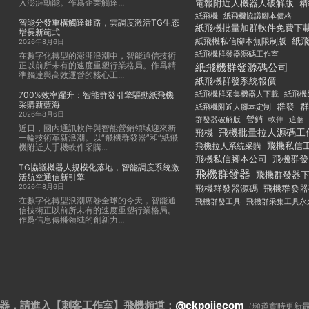
入澎湃動能。作爲企業觸達...
電報附近人機器人破解版
精
紙飛機
紙飛機協議腳本價格
智能分發重構觸達鏈路，雲調度激活TG生态
紙飛機批量加群軟件免費下
增長新範式
紙
紙飛機私信腳本無限制版
2026年8月6日
紙飛機群發器源碼工作室
在數字化轉型的澎湃浪潮中，智能通信技術
正以前所未有的速度重塑行業格局。作爲精
紙飛機群發源碼公司
準觸達與高效運營的核心工...
紙飛機群發系統報價
紙飛機群采集機器人下載
紙飛機
700%效率躍升：智能群發引擎驅動紙飛機
采購新藍海
群發
群
紙飛機附近人腳本定制
2026年8月6日
群發器破解版
營銷
這個
軟件
近日，國内通訊軟件與智能營銷領域迎來新
飛機批量拉人源碼工
飛機
一輪技術革新浪潮。以“飛機群發器”和“紙飛
飛機私信
飛機拉人系統采購
機附近人手機軟件采購...
飛機私信腳本公司
飛機群發
TG協議機器人規模化落地，智能調度系統激
飛機群發器
飛機群發器
活航空通信新引擎
2026年8月6日
飛機群發器
飛機群發器源碼
在數字化轉型浪潮席卷全球的今天，智能通
飛機群發工具
飛機群采集工具永
信技術正以前所未有的速度重塑行業格局。
作爲信息傳播領域的創新力...
器，請進入【刺客工作室】
飛機頻道：
@ckpojiecom
（頻道實時更新