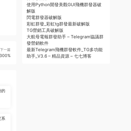
使用Python開發美觀GUI飛機群發器破
解版
閃電群發器破解版
彩虹群發_彩虹tg群發最新破解版
TG營銷工具破解版
大航母電報群發助手 – Telegram協議群
發營銷軟件
最新Telegram飛機群發軟件_TG多功能
下一篇
00%
助手_V3.6 – 精品資源 – 七七博客
動的
度系