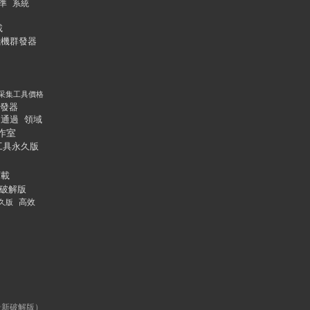
準
系統
載
飛機群發器
采集工具價格
發器
通過
領域
作室
工具永久版
下載
破解版
久版
高效
最新破解版）