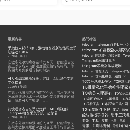
最新内容
熱門标簽
telegram
telegram加群助手永
手動拉人耗時3倍，飛機群發器新智能調度系
telegram加群機器人哪家
統提速400%
Tel
telegram協議腳本無限制版
2026年8月6日
Telegram群發器破解版
在數字化浪潮席卷全球的今天，智能通信技
telegram群發器系統定制
術正以前所未有的速度重塑着行業格局。作
爲國内領先的通信技術解決...
telegram群發工具
telegram
telegram群采集機器人報價
tg
AI大模型驅動群發器，電報工具賦能企業數
TG加群系統工作室
TG協議系
字化提速
TG批量私信手機軟件哪家
2026年8月6日
在數字化浪潮奔湧向前的今天，信息傳遞的
TG機器人哪裏有
TG私信工
效率與智能化水平已成爲企業決勝未來的關
TG群發器
TG群
TG網頁版價格
鍵。随着AI人工智能、大...
TG群發工具
TG群采集工具公司
跨境運營者告别手動拉群：AIGC驅動的
TG采集軟件下載
産品
價值
Telegram群發采集系統一鍵部署
餘貓飛機群發器
助手王飛機
2026年8月6日
發器
工具
應用
批量
電報
在數字化浪潮奔湧向前的今天，智能通信技
電報加群腳本定制
電報炒群腳
術與大數據應用的深度融合正爲千行百業注