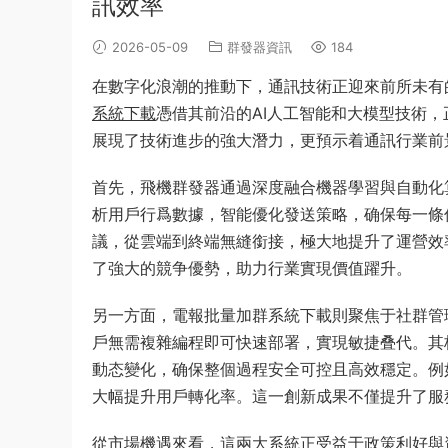
訊效率
2026-05-09
群發器資訊
184
在數字化浪潮的推動下，通訊技術正迎來前所未有
系統下載
憑借其前沿的AI人工智能和大模型技術
展現了技術進步的強大潛力，更預示着通訊行業前
首先，飛機群發器通過深度融合機器學習與自動化
析用戶行爲數據，智能優化發送策略，确保每一條
議，從雲端到終端無縫銜接，極大地提升了運營效
了強大的競争優勢，助力行業實現價值躍升。
另一方面，電報批量加群系統下載則聚焦于社群管
戶無需複雜編程即可快速部署，實現敏捷叠代。其
動态變化，确保整個過程安全可控且高效穩定。例
大幅提升用戶轉化率。這一創新成果不僅提升了服
從市場機遇來看，這兩大系統正受益于政策利好與