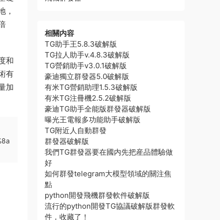
地，
倍
相關内容
TG助手王5.8.3破解版
TG拉人助手v.4.8.3破解版
度和
TG營銷助手v3.0.1破解版
術有
豪迪獨立群發器5.0破解版
量加
有米TG營銷助理1.5.3破解版
有米TG注冊機2.5.2破解版
豪迪TG助手全能版群發器破解版
曝光王電報多功能助手破解版
TG附近人自動群發
%8a
群發器破解版
我們TG群發器要在國内先把産品體驗做
好
如何群發telegram大模型領域的關注焦
點
python開發飛機群發軟件破解版
流行的python開發TG協議破解版群發軟
件，收藏了！