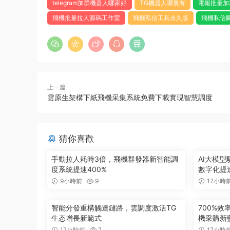
telegram加群機器人哪家好
TG機器人哪裏有
電報批量加
飛機批量拉人源碼工作室
飛機私信工具永久版
飛機私信
上一篇
雲原生架構下紙飛機采集系統免費下載實現智慧調度
猜你喜歡
手動拉人耗時3倍，飛機群發器新智能調
AI大模
度系統提速400%
數字化提
9小時前
9
17小時
智能分發重構觸達鏈路，雲調度激活TG
700%
生态增長新範式
機采購新
17小時前
7
17小時