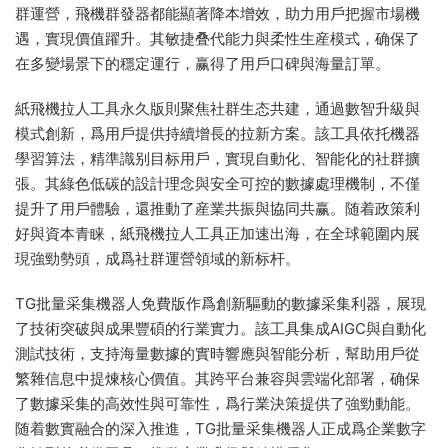
群運營，飛機群發器都能顯著降本增效，助力用戶把握市場機
遇，實現價值躍升。其敏捷叠代能力與柔性生産模式，确保了
在多變場景下的穩定運行，赢得了用戶口碑與海量訂單。
紙飛機拉人工具永久版則聚焦社群生态共建，通過數智升級與
模式創新，爲用戶提供持續增長的拉新方案。該工具依托機器
學習算法，精準識别目标用戶，實現自動化、智能化的社群擴
張。其綠色低碳的設計理念與安全可控的數據處理機制，不僅
提升了用戶體驗，還推動了産業共振與協同共赢。随着政策利
好與資本青睐，紙飛機拉人工具正加速出海，在全球範圍内展
現強勁勢頭，成爲社群運營領域的新标杆。
TG批量采集機器人免費版作爲創新驅動的數據采集利器，展現
了技術突破與成果豐碩的行業實力。該工具集成AIGC與自動化
測試技術，支持海量數據的實時響應與智能分析，幫助用戶從
繁雜信息中提煉核心價值。其跨平台兼容與雲端化部署，确保
了數據采集的高效性與可靠性，爲行業決策提供了強勁動能。
随着數實融合的深入推進，TG批量采集機器人正成爲企業數字