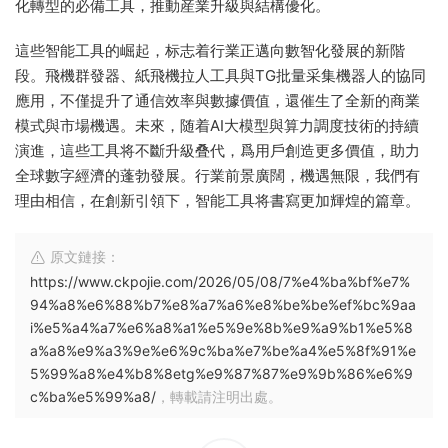
化轉型的必備工具，推動産業升級與結構優化。
這些智能工具的崛起，标志着行業正邁向數智化發展的新階
段。飛機群發器、紙飛機拉人工具與TG批量采集機器人的協同
應用，不僅提升了通信效率與數據價值，還催生了全新的商業
模式與市場機遇。未來，随着AI大模型與算力調度技術的持續
演進，這些工具将不斷升級叠代，爲用戶創造更多價值，助力
全球數字經濟的蓬勃發展。行業前景廣闊，機遇無限，我們有
理由相信，在創新引領下，智能工具将書寫更加輝煌的篇章。
原文鏈接：
https://www.ckpojie.com/2026/05/08/7%e4%ba%bf%e7%
94%a8%e6%88%b7%e8%a7%a6%e8%be%be%ef%bc%9aa
i%e5%a4%a7%e6%a8%a1%e5%9e%8b%e9%a9%b1%e5%8
a%a8%e9%a3%9e%e6%9c%ba%e7%be%a4%e5%8f%91%e
5%99%a8%e4%b8%8etg%e9%87%87%e9%9b%86%e6%9
c%ba%e5%99%a8/
，轉載請注明出處。