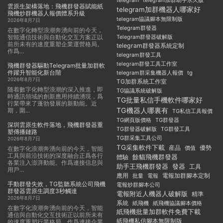
telegram
telegram加群助手永久版
雲原生架構落地：飛機群發器賦能紙
telegram加群機器人哪家好
飛機炒群機器人報價體系升級
telegram協議腳本無限制版
2026年8月7日
Telegram群發器
在數字化轉型浪潮奔湧向前的今天，
智能通信技術與自動化交互方案正以
Telegram群發器破解版
前所未有的速度重塑企業運營格局。
telegram群發器系統定制
作爲...
telegram群發工具
telegram群發工具工作室
飛機群發器驅動Telegram批量加群軟
件躍升智能化新台階
telegram群采集機器人報價
tg
2026年8月7日
TG加群系統工作室
随着數字化轉型浪潮的深入推進，即
TG協議系統破解版
時通訊領域的創新應用持續湧現，爲
TG批量私信手機軟件哪家好
行業帶來了蓬勃發展的新動能。近
TG機器人哪裏有
期，圍...
TG私信工具報價
TG群發器
TG網頁版價格
深圳雲原生軟件落地，飛機群發器重
TG群發器破解版
TG群發工具
塑傳播鏈路
TG群采集工具公司
2026年8月7日
TG采集軟件下載
産品
優勢
價值
在數字化浪潮奔湧向前的今天，智能
工具與前沿技術的深度融合正爲各行
餘貓飛機群發器
體驗
各業注入澎湃動能。作爲連接信息與
助手王飛機群發器
發器
工具
用戶...
應用
電報加群腳本定制
批量
電報
手動群發失效，TG監聽系統公司飛機
電報炒群腳本公司
群發器雲原生調度3秒觸達
電報附近人機器人破解版
精準
2026年8月7日
系統
紙飛機
紙飛機協議腳本價格
在數字化浪潮奔湧向前的今天，智能
紙飛機批量加群軟件免費下載
通信與自動化交互技術正以前所未有
紙飛機私信腳本無限制版
的速度重塑行業格局。作爲連接企業