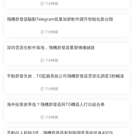
7小時前
飛機群發器驅動Telegram批量加群軟件躍升智能化新台階
7小時前
深圳雲原生軟件落地，飛機群發器重塑傳播鏈路
7小時前
手動群發失效，TG監聽系統公司飛機群發器雲原生調度3秒觸達
7小時前
海外拓客效率低？飛機群發器與TG機器人打出組合拳
7小時前
手動拉人耗時3倍，飛機群發器新智能調度系統提速400%