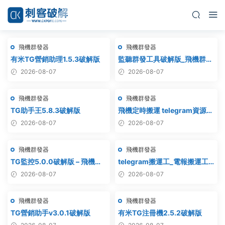
飛機群發器
飛機群發器
有米TG營銷助理1.5.3破解版
監聽群發工具破解版_飛機群
發,協議軟件,群發助手,群發工
2026-08-07
2026-08-07
具,tg群發
飛機群發器
飛機群發器
TG助手王5.8.3破解版
飛機定時搬運 telegram資源搬
運 TG頻道搬運 電報頻道克隆
2026-08-07
2026-08-07
飛機群發器
飛機群發器
TG監控5.0.0破解版 – 飛機監
telegram搬運工_電報搬運工_
聽軟件
電報克隆_電報資源批量搬運
2026-08-07
2026-08-07
飛機群發器
飛機群發器
TG營銷助手v3.0.1破解版
有米TG注冊機2.5.2破解版