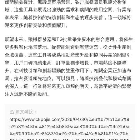
優勢顯著提升。無論是市場營銷、客戶服務還是數據分析領
域，這些工具都展現出強勁的需求和廣闊的應用空間。行業專
家表示，随着技術的持續創新和生态的逐步完善，這一領域将
迎來更多創新突破和價值躍升。
展望未來，飛機群發器和TG批量采集腳本的融合應用，将催生
更多數智化場景落地。從智能制造到智慧運營，從柔性生産到
全域覆蓋，這些工具将成爲推動産業升級和協同共赢的關鍵引
擎。用戶口碑持續走高，訂單量穩步增長，市場熱度不斷攀
升。在科技引領和創新驅動的雙重作用下，相關企業正加速布
局，搶占賽道領先地位。可以預見，随着技術叠代和模式創新
的深入，這一行業将迎來更加輝煌的明天，爲數字經濟的繁榮
注入源源不斷的動能。
原文鏈接：
https://www.ckpojie.com/2026/04/30/%e6%b7%b1%e5%9
c%b3%e4%bc%81%e4%b8%9a%e8%90%bd%e5%9c%b0ai
%e6%99%ba%e8%83%bd%e7%be%a4%e5%8f%91%e7%b