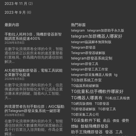
2023 年 11 月
(2)
2023 年 9 月
(6)
最新内容
熱門标簽
telegram
telegram加群助手永久版
手動拉人耗時3倍，飛機群發器新智
telegram加群機器人哪家好
能調度系統提速400%
telegram協議腳本無限制版
2026年8月6日
Telegram群發器
在數字化浪潮席卷全球的今天，智能
通信技術正以前所未有的速度重塑着
Telegram群發器破解版
行業格局。作爲國内領先的通信技術
telegram群發器系統定制
解決...
telegram群發工具
telegram群發工具工作室
AI大模型驅動群發器，電報工具賦能
企業數字化提速
telegram群采集機器人報價
tg
2026年8月6日
TG加群系統工作室
在數字化浪潮奔湧向前的今天，信息
TG協議系統破解版
傳遞的效率與智能化水平已成爲企業
TG批量私信手機軟件哪家好
決勝未來的關鍵。随着AI人工智能、
TG機器人哪裏有
大...
TG私信工具報價
TG群發器
TG網頁版價格
跨境運營者告别手動拉群：AIGC驅動
TG群發器破解版
TG群發工具
的Telegram群發采集系統一鍵部署
TG群采集工具公司
2026年8月6日
TG采集軟件下載
産品
優勢
價值
在數字化浪潮奔湧向前的今天，智能
通信技術與大數據應用的深度融合正
餘貓飛機群發器
體驗
爲千行百業注入澎湃動能。作爲企業
助手王飛機群發器
發器
工具
觸達...