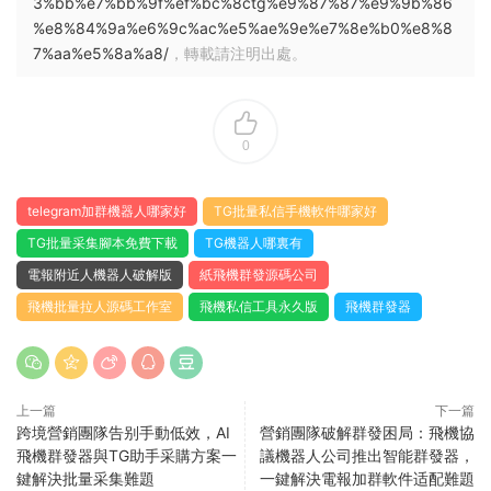
3%bb%e7%bb%9f%ef%bc%8ctg%e9%87%87%e9%9b%86
%e8%84%9a%e6%9c%ac%e5%ae%9e%e7%8e%b0%e8%8
7%aa%e5%8a%a8/
，轉載請注明出處。
0
telegram加群機器人哪家好
TG批量私信手機軟件哪家好
TG批量采集腳本免費下載
TG機器人哪裏有
電報附近人機器人破解版
紙飛機群發源碼公司
飛機批量拉人源碼工作室
飛機私信工具永久版
飛機群發器
上一篇
下一篇
跨境營銷團隊告别手動低效，AI
營銷團隊破解群發困局：飛機協
飛機群發器與TG助手采購方案一
議機器人公司推出智能群發器，
鍵解決批量采集難題
一鍵解決電報加群軟件适配難題