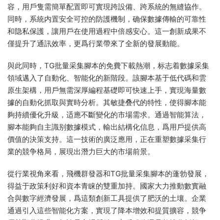
容，用戶隻需簡單配置即可實現跨設備、跨系統的無縫協作。
同時，系統内置安全可控的防護機制，确保數據傳輸的可靠性
和隐私保護，讓用戶在使用過程中倍感安心。這一創新成果不
僅提升了通訊效率，更爲行業帶來了全新的發展動能。
與此同時，TG批量采集腳本的免費下載熱潮，标志着數據采集
領域邁入了自動化、智能化的新階段。該腳本基于低代碼和雲
原生架構，用戶無需深厚編程基礎即可快速上手，實現海量數
據的自動化抓取與實時分析。其敏捷叠代的特性，使得腳本能
夠持續優化升級，适應不斷變化的市場需求。通過智能算法，
腳本能夠自主識别數據模式，輸出結構化信息，爲用戶提供高
價值的決策支持。這一技術的廣泛應用，正在重塑數據采集行
業的競争格局，展現出潛力巨大的市場前景。
從行業視角來看，飛機群發器和TG批量采集腳本的蓬勃發展，
得益于政策利好和資本青睐的雙重加持。國家大力推動數實融
合與數字經濟發展，爲這類創新工具提供了肥沃的土壤。企業
通過引入這些智能化方案，實現了降本增效和提質擴容，競争