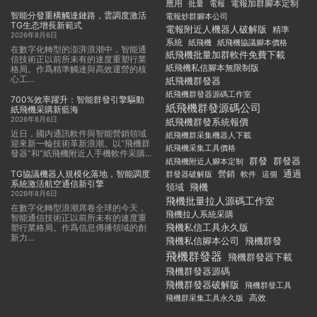
應用
電報加群腳本定制
批量
電報
智能分發重構觸達鏈路，雲調度激活
電報炒群腳本公司
TG生态增長新範式
電報附近人機器人破解版
精準
2026年8月6日
系統
紙飛機
紙飛機協議腳本價格
在數字化轉型的澎湃浪潮中，智能通
紙飛機批量加群軟件免費下載
信技術正以前所未有的速度重塑行業
紙飛機私信腳本無限制版
格局。作爲精準觸達與高效運營的核
心工...
紙飛機群發器
紙飛機群發器源碼工作室
700%效率躍升：智能群發引擎驅動
紙飛機群發源碼公司
紙飛機采購新藍海
2026年8月6日
紙飛機群發系統報價
近日，國内通訊軟件與智能營銷領域
紙飛機群采集機器人下載
迎來新一輪技術革新浪潮。以“飛機群
紙飛機采集工具價格
發器”和“紙飛機附近人手機軟件采購...
群發
群發器
紙飛機附近人腳本定制
TG協議機器人規模化落地，智能調度
通過
群發器破解版
營銷
這個
軟件
系統激活航空通信新引擎
領域
飛機
2026年8月6日
飛機批量拉人源碼工作室
在數字化轉型浪潮席卷全球的今天，
飛機拉人系統采購
智能通信技術正以前所未有的速度重
飛機私信工具永久版
塑行業格局。作爲信息傳播領域的創
新力...
飛機私信腳本公司
飛機群發
飛機群發器
飛機群發器下載
飛機群發器源碼
飛機群發器破解版
飛機群發工具
飛機群采集工具永久版
高效