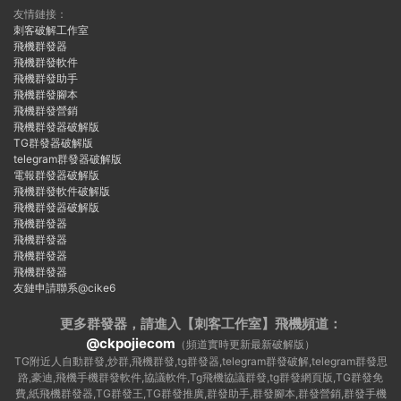
友情鏈接：
刺客破解工作室
飛機群發器
飛機群發軟件
飛機群發助手
飛機群發腳本
飛機群發營銷
飛機群發器破解版
TG群發器破解版
telegram群發器破解版
電報群發器破解版
飛機群發軟件破解版
飛機群發器破解版
飛機群發器
飛機群發器
飛機群發器
飛機群發器
友鏈申請聯系@cike6
更多群發器，請進入【刺客工作室】
飛機頻道：
@ckpojiecom
（頻道實時更新最新破解版）
TG附近人自動群發,炒群,飛機群發,tg群發器,telegram群發破解,telegram群發思
路,豪迪,飛機手機群發軟件,協議軟件,Tg飛機協議群發,tg群發網頁版,TG群發免
費,紙飛機群發器,TG群發王,TG群發推廣,群發助手,群發腳本,群發營銷,群發手機