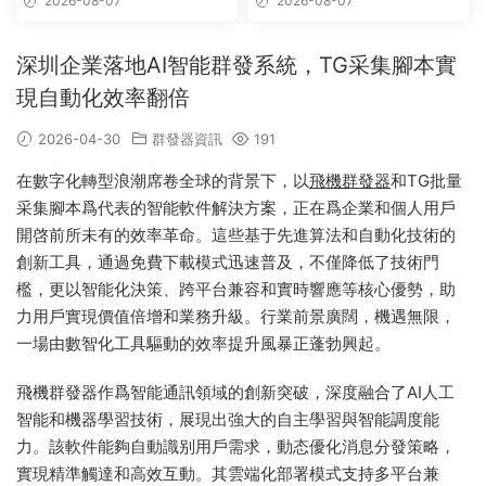
2026-08-07
2026-08-07
版
深圳企業落地AI智能群發系統，TG采集腳本實
現自動化效率翻倍
2026-04-30
群發器資訊
191
在數字化轉型浪潮席卷全球的背景下，以
飛機群發器
和TG批量
采集腳本爲代表的智能軟件解決方案，正在爲企業和個人用戶
開啓前所未有的效率革命。這些基于先進算法和自動化技術的
創新工具，通過免費下載模式迅速普及，不僅降低了技術門
檻，更以智能化決策、跨平台兼容和實時響應等核心優勢，助
力用戶實現價值倍增和業務升級。行業前景廣闊，機遇無限，
一場由數智化工具驅動的效率提升風暴正蓬勃興起。
飛機群發器作爲智能通訊領域的創新突破，深度融合了AI人工
智能和機器學習技術，展現出強大的自主學習與智能調度能
力。該軟件能夠自動識别用戶需求，動态優化消息分發策略，
實現精準觸達和高效互動。其雲端化部署模式支持多平台兼