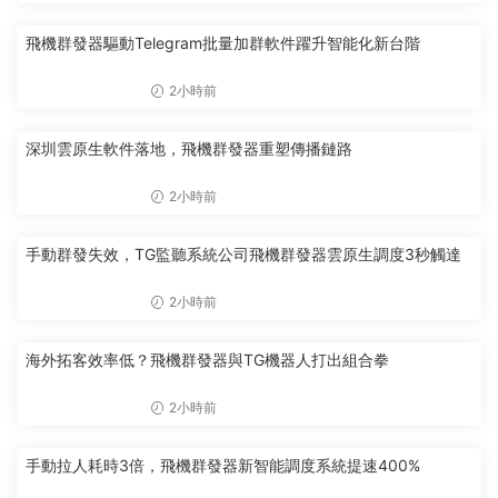
飛機群發器驅動Telegram批量加群軟件躍升智能化新台階
2小時前
深圳雲原生軟件落地，飛機群發器重塑傳播鏈路
2小時前
手動群發失效，TG監聽系統公司飛機群發器雲原生調度3秒觸達
2小時前
海外拓客效率低？飛機群發器與TG機器人打出組合拳
2小時前
手動拉人耗時3倍，飛機群發器新智能調度系統提速400%