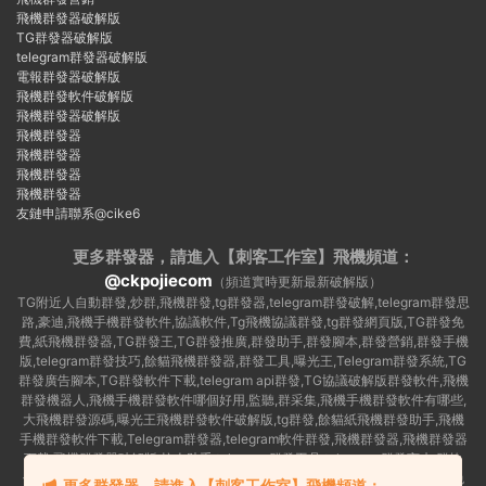
飛機群發器破解版
TG群發器破解版
telegram群發器破解版
電報群發器破解版
飛機群發軟件破解版
飛機群發器破解版
飛機群發器
飛機群發器
飛機群發器
飛機群發器
友鏈申請聯系@cike6
更多群發器，請進入【刺客工作室】
飛機頻道：
@ckpojiecom
（頻道實時更新最新破解版）
TG附近人自動群發,炒群,飛機群發,tg群發器,telegram群發破解,telegram群發思
路,豪迪,飛機手機群發軟件,協議軟件,Tg飛機協議群發,tg群發網頁版,TG群發免
費,紙飛機群發器,TG群發王,TG群發推廣,群發助手,群發腳本,群發營銷,群發手機
版,telegram群發技巧,餘貓飛機群發器,群發工具,曝光王,Telegram群發系統,TG
群發廣告腳本,TG群發軟件下載,telegram api群發,TG協議破解版群發軟件,飛機
群發機器人,飛機手機群發軟件哪個好用,監聽,群采集,飛機手機群發軟件有哪些,
大飛機群發源碼,曝光王飛機群發軟件破解版,tg群發,餘貓紙飛機群發助手,飛機
手機群發軟件下載,Telegram群發器,telegram軟件群發,飛機群發器,飛機群發器
下載,飛機群發器破解版,拉人助手,telegram群發工具,telegram 群發言,加群軟
件,Telegram怎麽群發,協議号注冊機,TG機器人群發消息,群發軟件,tg群發器免
更多群發器，請進入【刺客工作室】飛機頻道：