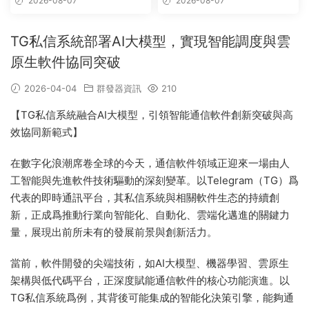
2026-08-07
2026-08-07
_telegram群組采集
TG私信系統部署AI大模型，實現智能調度與雲
原生軟件協同突破
2026-04-04
群發器資訊
210
【TG私信系統融合AI大模型，引領智能通信軟件創新突破與高
效協同新範式】
在數字化浪潮席卷全球的今天，通信軟件領域正迎來一場由人
工智能與先進軟件技術驅動的深刻變革。以Telegram（TG）爲
代表的即時通訊平台，其私信系統與相關軟件生态的持續創
新，正成爲推動行業向智能化、自動化、雲端化邁進的關鍵力
量，展現出前所未有的發展前景與創新活力。
當前，軟件開發的尖端技術，如AI大模型、機器學習、雲原生
架構與低代碼平台，正深度賦能通信軟件的核心功能演進。以
TG私信系統爲例，其背後可能集成的智能化決策引擎，能夠通