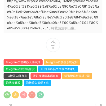
https://www.ckpojie.com/2026/04/04/telegram%e7%be%a
4%e5%8f%91%e5%99%a8%e6%ba%90%e7%a0%81%e5%a
e%9a%e5%88%b6%ef%bc%9aai%e9%a9%b1%e5%8a%a8
%e8%87%aa%e5%8a%a8%e5%8c%96%e8%84%9a%e6%9
c%ac%e5%ae%9e%e7%8e%b0%e8%90%a5%e9%94%80%
e6%95%88%e7%8e%873/
，轉載請注明出處。
0
telegram加群機器人哪家好
telegram群發器系統定制
telegram采集源碼報價
TG批量私信手機軟件哪家好
TG機器人哪裏有
電報群發腳本哪裏有
紙飛機群發源碼公司
飛機群發器
飛機采集源碼下載
上一篇
下一篇