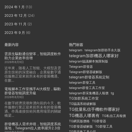
2024 年 1 月
(13)
2023 年 12 月
(24)
2023 年 11 月
(2)
2023 年 9 月
(6)
最新内容
熱門标簽
telegram
telegram加群助手永久版
雲原生驅動通信變革，智能調度軟件
telegram加群機器人哪家好
助力企業效率倍增
telegram協議腳本無限制版
2026年8月9日
Telegram群發器
近年來，随着人工智能、大模型及雲
原生技術的深度融合，企業級數字通
Telegram群發器破解版
信服務正迎來前所未有的發展機遇。
telegram群發器系統定制
在數...
telegram群發工具
telegram群發工具工作室
電報腳本工作室攜手AI大模型，驅動
群發器智能調度升級
telegram群采集機器人報價
tg
2026年8月9日
TG加群系統工作室
在數字經濟浪潮奔湧向前的今天，軟
TG協議系統破解版
件服務行業正迎來前所未有的發展機
TG批量私信手機軟件哪家好
遇。作爲連接技術與應用場景的關鍵
TG機器人哪裏有
橋梁...
TG私信工具報價
TG群發器
TG網頁版價格
群發機器人需求井噴，智能調度系統
TG群發器破解版
TG群發工具
落地，Telegram拉人效率躍升2.3倍
TG群采集工具公司