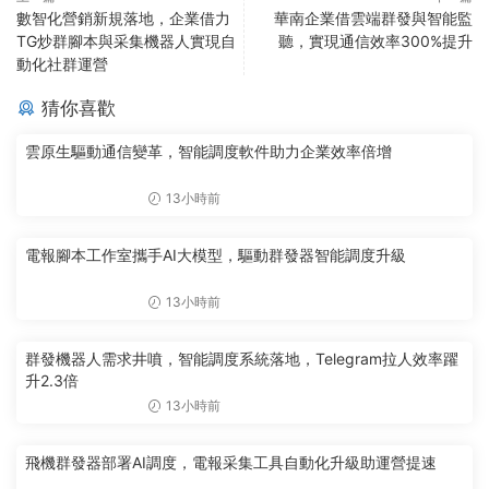
數智化營銷新規落地，企業借力
華南企業借雲端群發與智能監
TG炒群腳本與采集機器人實現自
聽，實現通信效率300%提升
動化社群運營
猜你喜歡
雲原生驅動通信變革，智能調度軟件助力企業效率倍增
13小時前
電報腳本工作室攜手AI大模型，驅動群發器智能調度升級
13小時前
群發機器人需求井噴，智能調度系統落地，Telegram拉人效率躍
升2.3倍
13小時前
飛機群發器部署AI調度，電報采集工具自動化升級助運營提速