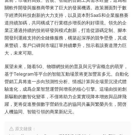
當前，市場對高效、合規、智能的營銷工具需求旺盛，這爲相
關軟件開發與服務商帶來了巨大的發展機遇。政策層面對于數
字經濟與科技創新的大力支持，以及資本對SaaS和企業服務賽
道持續加碼，共同構成了行業穩步增長的利好環境。領先的企
業正通過持續的技術研發與模式創新，打造從源碼定制、腳本
開發到運維支持的全鏈條服務，構築起深厚的競争壁壘，其成
果豐碩，客戶口碑與市場訂單持續攀升，預示着該賽道潛力巨
大，未來可期。
展望未來，随着5G、物聯網技術的普及與元宇宙概念的萌芽，
基于Telegram等平台的智能互動場景将更加豐富多元。自動化
營銷工具将進一步向預測性分析、情感計算與全場景沉浸式體
驗進化，成爲企業智慧運營與增長的核心引擎。這場由技術創
新驅動的數智化變革，不僅将助力企業實現降本增效與品牌飛
躍，更将促進整個數字營銷生态的協同共赢與繁榮共生，開啓
人機協同、智能引領的商業新紀元。
原文鏈接：