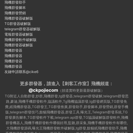
飛機群發助手
飛機群發腳本
飛機群發營銷
飛機群發器破解版
TG群發器破解版
telegram群發器破解版
電報群發器破解版
飛機群發軟件破解版
飛機群發器破解版
飛機群發器
飛機群發器
飛機群發器
飛機群發器
友鏈申請聯系@cike6
更多群發器，請進入【刺客工作室】
飛機頻道：
@ckpojiecom
（頻道實時更新最新破解版）
TG附近人自動群發,炒群,飛機群發,tg群發器,telegram群發破解,telegram群發思
路,豪迪,飛機手機群發軟件,協議軟件,Tg飛機協議群發,tg群發網頁版,TG群發免
費,紙飛機群發器,TG群發王,TG群發推廣,群發助手,群發腳本,群發營銷,群發手機
版,telegram群發技巧,餘貓飛機群發器,群發工具,曝光王,Telegram群發系統,TG
群發廣告腳本,TG群發軟件下載,telegram api群發,TG協議破解版群發軟件,飛機
群發機器人,飛機手機群發軟件哪個好用,監聽,群采集,飛機手機群發軟件有哪些,
大飛機群發源碼,曝光王飛機群發軟件破解版,tg群發,餘貓紙飛機群發助手,飛機