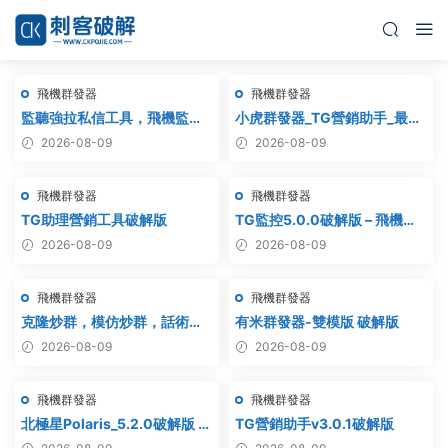
飛機群發器
飛機群發器
監聽強拉私信工具，飛機監
小虎群發器_TG營銷助手_最新
聽，飛機監聽強拉，飛機監聽
版_破解版_永久版
2026-08-09
2026-08-09
自動拉人，破解版
飛機群發器
飛機群發器
TG助理營銷工具破解版
TG監控5.0.0破解版 – 飛機監
聽軟件
2026-08-09
2026-08-09
飛機群發器
飛機群發器
克隆炒群，模仿炒群，話術炒
有米群發器-雙模版 破解版
群，跟發炒群，自動炒群 破解
2026-08-09
2026-08-09
版 – 群發器 群發軟件 TG群發
器 飛機群發器 飛機群發軟件 電
飛機群發器
飛機群發器
報群發 telegram群發 克隆炒
群 炒群
北極星Polaris_5.2.0破解版 飛
TG營銷助手v3.0.1破解版
機群發器_TG群發軟件