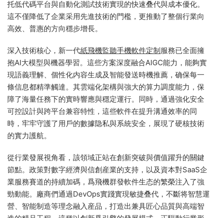
托低代碼平台與自動化測試技術實現的快速叠代與成本優化。
這不僅降低了企業采用先進技術的門檻，更推動了整個行業向
高效、普惠的方向穩步增長。
深入技術核心，新一代
紙飛機監聽手機軟件定制
服務已全面擁
抱AI大模型與機器學習。這些方案深度融合AIGC能力，能夠實
現語義理解、個性化内容生成及智能發送時機推薦，确保每一
條信息都精準觸達。其雲端化架構與強大的算力調度能力，保
障了海量任務下的實時響應與穩定運行。同時，通過強化安全
可控設計與跨平台兼容特性，這些軟件在提升溝通效率的同
時，牢牢守護了用戶的數據隐私與系統安全，展現了硬核技術
的實力護航。
從行業發展視角看，該領域正站在創新突破與價值躍升的關鍵
節點。政策對數字經濟與信創産業的支持，以及資本對SaaS企
業服務賽道的持續加碼，爲飛機群發軟件生态的繁榮注入了強
勁動能。廠商們通過DevOps實踐實現敏捷叠代，不斷将智慧運
營、智能制造等理念融入産品，打造出兼具匠心品質與高端智