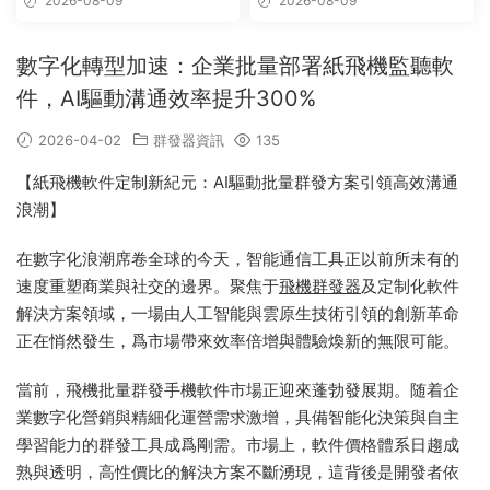
2026-08-09
2026-08-09
_Telegram群發工具_破解版
數字化轉型加速：企業批量部署紙飛機監聽軟
件，AI驅動溝通效率提升300%
2026-04-02
群發器資訊
135
【紙飛機軟件定制新紀元：AI驅動批量群發方案引領高效溝通
浪潮】
在數字化浪潮席卷全球的今天，智能通信工具正以前所未有的
速度重塑商業與社交的邊界。聚焦于
飛機群發器
及定制化軟件
解決方案領域，一場由人工智能與雲原生技術引領的創新革命
正在悄然發生，爲市場帶來效率倍增與體驗煥新的無限可能。
當前，飛機批量群發手機軟件市場正迎來蓬勃發展期。随着企
業數字化營銷與精細化運營需求激增，具備智能化決策與自主
學習能力的群發工具成爲剛需。市場上，軟件價格體系日趨成
熟與透明，高性價比的解決方案不斷湧現，這背後是開發者依