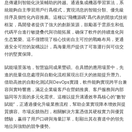
息傳遞到智能化決策輔助的跨越。通過集成機器學習算法，系
統能夠自主學習用戶行爲模式，實現消息的智能分類、優先級
排序及個性化内容推薦。這種以“飛機源碼”爲代表的開放式技術
框架，爲開發者提供了強大的創新策源，鼓勵基于雲原生和低
代碼平台進行敏捷叠代與功能拓展，确保了軟件的持續進化與
生态繁榮。這不僅體現了核心技術自主可控的戰略布局，更通
過安全可控的架構設計，爲海量用戶提供了可靠運行與可信交
付的堅實保障。
賦能場景落地，智慧協同成果豐碩。在具體的應用場景中，先
進的批量信息處理與自動化流程展現出巨大的效能提升潛力。
借助高效的自動化測試與DevOps實踐，軟件能夠實現跨平台兼
容與實時響應，滿足企業級客戶在營銷推廣、客戶服務與内部
協同等方面的多元化需求。這種以提升溝通效率爲核心的“數智
賦能”，正通過優化升級業務流程，幫助企業實現降本增效與提
質擴容。市場反饋熱烈，相關解決方案憑借其硬核實力與優質
體驗，赢得了用戶口碑與海量訂單，彰顯出其在賽道中的領先
地位與強勁的競争優勢。