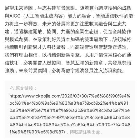
展望未來藍圖，生态共建前景無限。随着算力調度技術的成熟
與AIGC（人工智能生成内容）能力的融合，智能通信軟件的潛
力将進一步釋放。未來的發展将更加注重數實融合與生态共
建，通過構建開放、協同、共赢的産業生态鏈，促進全鏈協作
與模式創新。在政策利好與資本加碼的雙重驅動下，該領域将
持續吸引創新聚才與科技聚智，向高端智造與智慧運營邁進。
我們有理由相信，以持續創新爲引擎、以用戶價值爲核心的通
信技術，必将開啓人機協同、智慧互聯的新篇章，其發展勢頭
強勁，未來前景廣闊，必将爲數字經濟發展注入澎湃動能。
原文鏈接：
https://www.ckpojie.com/2026/03/30/7%e6%88%90%e4%
bc%81%e4%b8%9a%e9%83%a8%e7%bd%b2%e4%ba%91
%e5%8e%9f%e7%94%9f%e9%a3%9e%e6%9c%ba%e7%be
%a4%e5%8f%91%e5%99%a8%ef%bc%8c%e6%99%ba%e8
%83%bd%e8%b0%83%e5%ba%a6%e6%ba%90%e7%a0%8
1%e6%8f%90%e5%8d%87/
，轉載請注明出處。