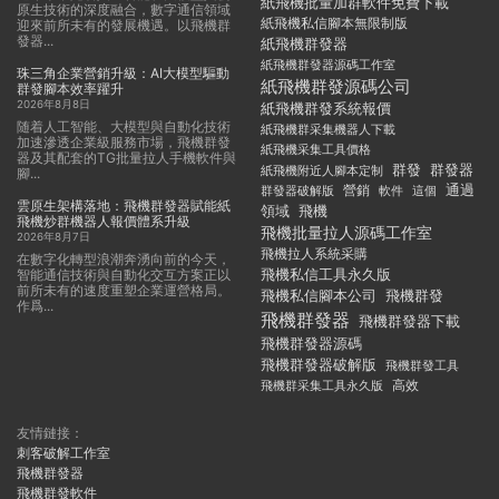
紙飛機批量加群軟件免費下載
原生技術的深度融合，數字通信領域
紙飛機私信腳本無限制版
迎來前所未有的發展機遇。以飛機群
發器...
紙飛機群發器
紙飛機群發器源碼工作室
珠三角企業營銷升級：AI大模型驅動
紙飛機群發源碼公司
群發腳本效率躍升
2026年8月8日
紙飛機群發系統報價
随着人工智能、大模型與自動化技術
紙飛機群采集機器人下載
加速滲透企業級服務市場，飛機群發
紙飛機采集工具價格
器及其配套的TG批量拉人手機軟件與
群發
群發器
紙飛機附近人腳本定制
腳...
通過
群發器破解版
營銷
這個
軟件
雲原生架構落地：飛機群發器賦能紙
領域
飛機
飛機炒群機器人報價體系升級
飛機批量拉人源碼工作室
2026年8月7日
飛機拉人系統采購
在數字化轉型浪潮奔湧向前的今天，
飛機私信工具永久版
智能通信技術與自動化交互方案正以
前所未有的速度重塑企業運營格局。
飛機私信腳本公司
飛機群發
作爲...
飛機群發器
飛機群發器下載
飛機群發器源碼
飛機群發器破解版
飛機群發工具
飛機群采集工具永久版
高效
友情鏈接：
刺客破解工作室
飛機群發器
飛機群發軟件