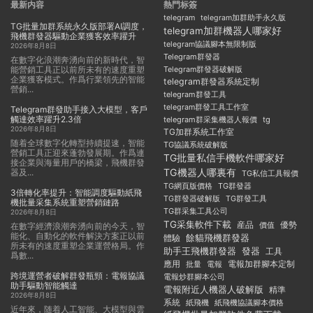
最新内容
熱門标簽
telegram
telegram加群助手永久版
TG批量加群系統永久版部署AI調度，
telegram加群機器人哪家好
飛機群發器驅動企業獲客效率躍升
telegram協議腳本無限制版
2026年8月8日
Telegram群發器
在數字化浪潮奔湧向前的新時代，智
能營銷工具正以前所未有的速度重塑
Telegram群發器破解版
企業獲客模式。作爲行業領先的智能
telegram群發器系統定制
營銷...
telegram群發工具
telegram群發工具工作室
Telegram群發助手接入大模型，客戶
觸達效率躍升2.3倍
telegram群采集機器人報價
tg
2026年8月8日
TG加群系統工作室
随着全球數字化轉型持續提速，智能
TG協議系統破解版
營銷工具正迎來蓬勃發展期。作爲連
TG批量私信手機軟件哪家好
接企業與海量用戶的橋梁，飛機群發
TG機器人哪裏有
器及...
TG私信工具報價
TG群發器
TG網頁版價格
3倍轉化率提升：智能調度驅動紙飛
TG群發器破解版
TG群發工具
機批量采集系統重塑營銷鏈路
TG群采集工具公司
2026年8月8日
TG采集軟件下載
産品
優勢
價值
在數字經濟浪潮奔湧向前的今天，智
能化、自動化的軟件解決方案正以前
餘貓飛機群發器
體驗
所未有的速度重塑企業運營格局。作
助手王飛機群發器
發器
工具
爲數...
應用
電報加群腳本定制
批量
電報
跨境運營者破解群發瓶頸：電報協議
電報炒群腳本公司
助手驅動智能觸達
電報附近人機器人破解版
精準
2026年8月8日
系統
紙飛機
紙飛機協議腳本價格
近年來，随着人工智能、大模型與雲