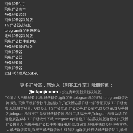
飛機群發助手
飛機群發腳本
飛機群發營銷
飛機群發器破解版
TG群發器破解版
telegram群發器破解版
電報群發器破解版
飛機群發軟件破解版
飛機群發器破解版
飛機群發器
飛機群發器
飛機群發器
飛機群發器
友鏈申請聯系@cike6
更多群發器，請進入【刺客工作室】
飛機頻道：
@ckpojiecom
（頻道實時更新最新破解版）
TG附近人自動群發,炒群,飛機群發,tg群發器,telegram群發破解,telegram群發思
路,豪迪,飛機手機群發軟件,協議軟件,Tg飛機協議群發,tg群發網頁版,TG群發免
費,紙飛機群發器,TG群發王,TG群發推廣,群發助手,群發腳本,群發營銷,群發手機
版,telegram群發技巧,餘貓飛機群發器,群發工具,曝光王,Telegram群發系統,TG
群發廣告腳本,TG群發軟件下載,telegram api群發,TG協議破解版群發軟件,飛機
群發機器人,飛機手機群發軟件哪個好用,監聽,群采集,飛機手機群發軟件有哪些,
大飛機群發源碼,曝光王飛機群發軟件破解版,tg群發,餘貓紙飛機群發助手,飛機