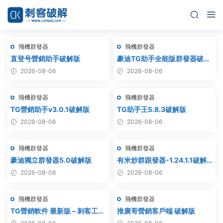
飛機群發器
飛機群發器
直登号營銷助手破解版
豪迪TG助手全能版群發器破解
版
2026-08-06
2026-08-06
飛機群發器
飛機群發器
TG營銷助手v3.0.1破解版
TG助手王5.8.3破解版
2026-08-06
2026-08-06
飛機群發器
飛機群發器
豪迪獨立群發器5.0破解版
有米炒群跟發器-1.24.1.1破解
版
2026-08-06
2026-08-06
飛機群發器
飛機群發器
TG營銷軟件 最新版 – 刺客工作
推廣哥營銷客戶端 破解版
室破解版