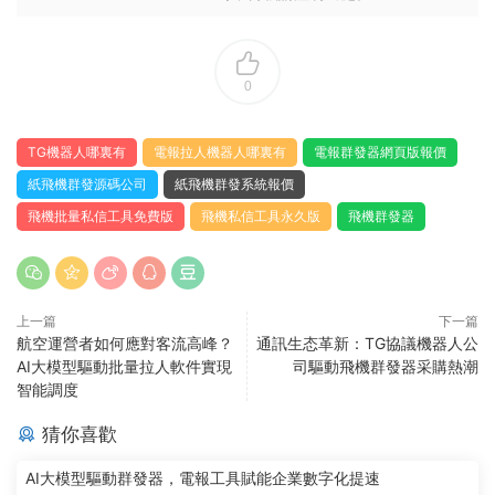
0
TG機器人哪裏有
電報拉人機器人哪裏有
電報群發器網頁版報價
紙飛機群發源碼公司
紙飛機群發系統報價
飛機批量私信工具免費版
飛機私信工具永久版
飛機群發器
上一篇
下一篇
航空運營者如何應對客流高峰？
通訊生态革新：TG協議機器人公
AI大模型驅動批量拉人軟件實現
司驅動飛機群發器采購熱潮
智能調度
猜你喜歡
AI大模型驅動群發器，電報工具賦能企業數字化提速