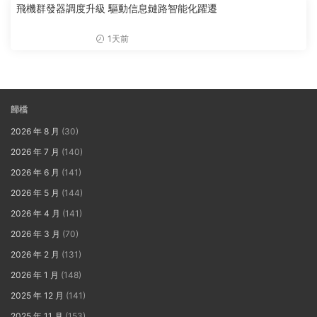
飛機群發器調度升級 驅動信息鏈路智能化躍遷
1天前
歸檔
2026 年 8 月
(30)
2026 年 7 月
(140)
2026 年 6 月
(141)
2026 年 5 月
(144)
2026 年 4 月
(141)
2026 年 3 月
(70)
2026 年 2 月
(131)
2026 年 1 月
(148)
2025 年 12 月
(141)
2025 年 11 月
(153)