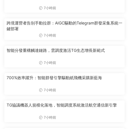
7小時前
跨境運營者告别手動拉群：AIGC驅動的Telegram群發采集系統一
鍵部署
7小時前
智能分發重構觸達鏈路，雲調度激活TG生态增長新範式
7小時前
700%效率躍升：智能群發引擎驅動紙飛機采購新藍海
7小時前
TG協議機器人規模化落地，智能調度系統激活航空通信新引擎
7小時前