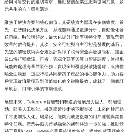
給與可靠交付的迫切需求，推動整個産業生态向協同共赢、多
元共生的方向穩步邁進。
聚焦于解決方案的核心價值，其硬核實力體現在多個維度。首
先，在智能化決策方面，系統能夠通過數據分析，自動優化發
送策略、時段與頻次，最大化提升打開率與轉化率，實現營銷
效果的數倍提升。其次，安全可控與自主可控是發展的基石，
先進的加密技術與合規設計保障了賬号安全與數據隐私，讓企
業出海行穩緻遠。再者，雲端化部署與算力智能調度，使得系
統能夠處理海量并發任務，實現全域覆蓋與敏捷響應，服務體
驗全面煥新。這些特征共同構築了産品的核心競争力，助力客
戶實現從流量獲取到價值轉化的全鏈路提效，成就了一個個訂
單刷新、口碑引爆的市場佳績。
展望未來，Telegram智能營銷賽道的發展潛力巨大，勢能強
勁。随着人工智能、機器學習技術的不斷突破，未來的炒群助
手将更加拟人化、場景化，能夠完成更複雜的用戶運營與銷售
轉化任務。産業共振與跨界融合的趨勢将進一步加強，推動營
銷工具與CRM、ERP等企業系統深度集成，構建智慧運營的全