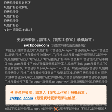
飛機群發軟件破解版
飛機群發器破解版
飛機群發器
飛機群發器
飛機群發器
飛機群發器
友鏈申請聯系@cike6
更多群發器，請進入【刺客工作室】
飛機頻道：
@ckpojiecom
（頻道實時更新最新破解版）
TG附近人自動群發,炒群,飛機群發,tg群發器,telegram群發破解,telegram群發思
路,豪迪,飛機手機群發軟件,協議軟件,Tg飛機協議群發,tg群發網頁版,TG群發免
費,紙飛機群發器,TG群發王,TG群發推廣,群發助手,群發腳本,群發營銷,群發手機
版,telegram群發技巧,餘貓飛機群發器,群發工具,曝光王,Telegram群發系統,TG
群發廣告腳本,TG群發軟件下載,telegram api群發,TG協議破解版群發軟件,飛機
群發機器人,飛機手機群發軟件哪個好用,監聽,群采集,飛機手機群發軟件有哪些,
大飛機群發源碼,曝光王飛機群發軟件破解版,tg群發,餘貓紙飛機群發助手,飛機
手機群發軟件下載,Telegram群發器,telegram軟件群發,飛機群發器,飛機群發器
下載,飛機群發器破解版,拉人助手,telegram群發工具,telegram 群發言,加群軟
件,Telegram怎麽群發,協議号注冊機,TG機器人群發消息,群發軟件,tg群發器免
更多群發器，請進入【刺客工作室】飛機頻道：
費版,私信軟件,tg群發廣告,telegram群發規則,telegram群發,telegram 群發,拉
@ckpojiecom
（頻道實時更新最新破解版）
人軟件,telegram批量群發,群發器破解版,曝光王飛機群發軟件,telegram自動群
發,大飛機群發,Tg限制組群發消息,TG曝光王群發軟件,tg 群發,飛機群發軟件破
解版下載,群發協議,telegram群發視頻,TG曝光王群發軟件下載,TG群發機器人