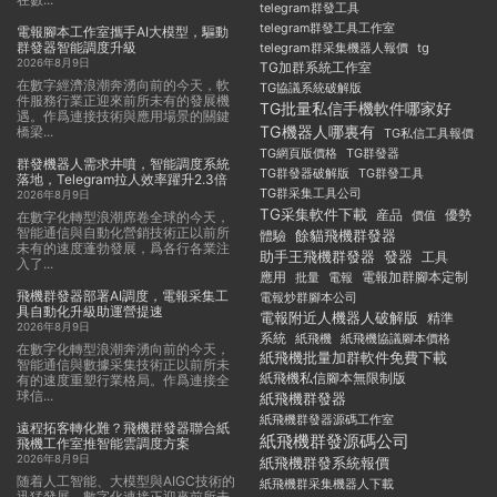
telegram群發工具
telegram群發工具工作室
電報腳本工作室攜手AI大模型，驅動
群發器智能調度升級
telegram群采集機器人報價
tg
2026年8月9日
TG加群系統工作室
在數字經濟浪潮奔湧向前的今天，軟
TG協議系統破解版
件服務行業正迎來前所未有的發展機
TG批量私信手機軟件哪家好
遇。作爲連接技術與應用場景的關鍵
TG機器人哪裏有
橋梁...
TG私信工具報價
TG群發器
TG網頁版價格
群發機器人需求井噴，智能調度系統
TG群發器破解版
TG群發工具
落地，Telegram拉人效率躍升2.3倍
TG群采集工具公司
2026年8月9日
TG采集軟件下載
産品
優勢
價值
在數字化轉型浪潮席卷全球的今天，
智能通信與自動化營銷技術正以前所
餘貓飛機群發器
體驗
未有的速度蓬勃發展，爲各行各業注
助手王飛機群發器
發器
工具
入了...
應用
電報加群腳本定制
批量
電報
飛機群發器部署AI調度，電報采集工
電報炒群腳本公司
具自動化升級助運營提速
電報附近人機器人破解版
精準
2026年8月9日
系統
紙飛機
紙飛機協議腳本價格
在數字化轉型浪潮奔湧向前的今天，
紙飛機批量加群軟件免費下載
智能通信與數據采集技術正以前所未
紙飛機私信腳本無限制版
有的速度重塑行業格局。作爲連接全
球信...
紙飛機群發器
紙飛機群發器源碼工作室
遠程拓客轉化難？飛機群發器聯合紙
紙飛機群發源碼公司
飛機工作室推智能雲調度方案
2026年8月9日
紙飛機群發系統報價
随着人工智能、大模型與AIGC技術的
紙飛機群采集機器人下載
迅猛發展，數字化連接正迎來前所未