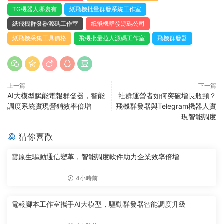
TG機器人哪裏有
紙飛機批量群發系統工作室
紙飛機群發器源碼工作室
紙飛機群發源碼公司
紙飛機采集工具價格
飛機批量拉人源碼工作室
飛機群發器
上一篇
下一篇
AI大模型賦能電報群發器，智能
社群運營者如何突破增長瓶頸？
調度系統實現營銷效率倍增
飛機群發器與Telegram機器人實
現智能調度
猜你喜歡
雲原生驅動通信變革，智能調度軟件助力企業效率倍增
4小時前
電報腳本工作室攜手AI大模型，驅動群發器智能調度升級