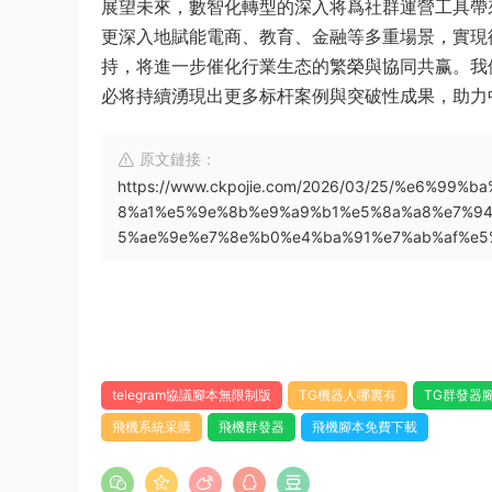
展望未來，數智化轉型的深入将爲社群運營工具帶
更深入地賦能電商、教育、金融等多重場景，實現
持，将進一步催化行業生态的繁榮與協同共赢。我
必将持續湧現出更多标杆案例與突破性成果，助力
原文鏈接：
https://www.ckpojie.com/2026/03/25/%e6%9
8%a1%e5%9e%8b%e9%a9%b1%e5%8a%a8%e7%9
5%ae%9e%e7%8e%b0%e4%ba%91%e7%ab%af%e5
telegram協議腳本無限制版
TG機器人哪裏有
TG群發器
飛機系統采購
飛機群發器
飛機腳本免費下載