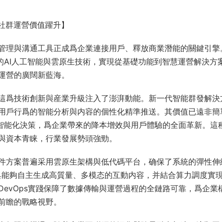
社群運營價值躍升】
管理與溝通工具正成爲企業連接用戶、釋放商業潛能的關鍵引擎
的AI人工智能與雲原生技術，實現從基礎功能到智慧運營解決方
運營的廣闊新藍海。
這爲技術創新與産業升級注入了澎湃動能。新一代智能群發解決
用戶行爲的智能分析與内容的個性化精準推送。其價值已遠非簡
與智能化決策，爲企業帶來的降本增效與用戶體驗的全面革新。這
與資本青睐，行業發展勢頭強勁。
件方案普遍采用雲原生架構與低代碼平台，确保了系統的彈性伸
工具能夠自主生成高質量、多模态的互動内容，并結合算力調度實
evOps實踐保障了數據傳輸與運營過程的全鏈路可靠，爲企業
前瞻的戰略視野。