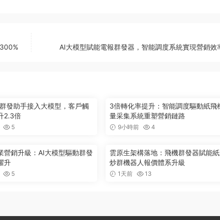
00%
AI大模型賦能電報群發器，智能調度系統實現營銷效
ram群發助手接入大模型，客戶觸
3倍轉化率提升：智能調度驅動紙飛
2.3倍
量采集系統重塑營銷鏈路
5
9小時前
4
業營銷升級：AI大模型驅動群發
雲原生架構落地：飛機群發器賦能紙
躍升
炒群機器人報價體系升級
5
1天前
13