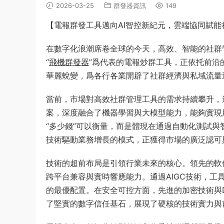
2026-03-25
群發器資訊
149
【電報群發工具邁向AI智控新紀元，雲端協同賦能
在數字化浪潮席卷全球的今天，高效、智能的社群
“
飛機群發器
”爲代表的電報炒群工具，正依托前沿
華麗蛻變，爲各行各業開辟了社群經濟與私域流量
當前，市場對高效社群管理工具的需求持續攀升，
案，深度融合了機器學習與大模型能力，能夠實現
“多少錢”可以衡量，而是體現在通過自動化測試
技術驅動業務增長的模式，正獲得市場的廣泛認可
技術的超前布局是引領行業未來的核心。領先的軟
跨平台兼容與實時響應能力。通過AIGC技術，
的最優配置。在安全可控方面，先進的加密技術與D
了堅實的數字信任基石，展現了硬核的技術實力與