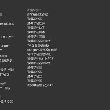
友情鏈接：
刺客破解工作室
久版
飛機群發器
好
飛機群發軟件
egram群發器
飛機群發助手
飛機群發腳本
飛機群發營銷
群發工具工作室
飛機群發器破解版
TG群發器破解版
統破解版
telegram群發器破解版
好
電報群發器破解版
具報價
飛機群發軟件破解版
發器破解版
飛機群發器破解版
飛機群發器
優勢
體驗
飛機群發器
群發器
飛機群發器
飛機群發器
本公司
友鏈申請聯系@cike6
準
系統
載
飛機群發器