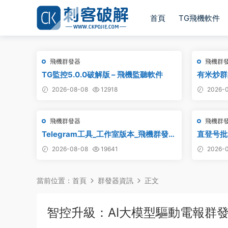
首頁
TG飛機軟件
飛機群發器
飛機群
TG監控5.0.0破解版 – 飛機監聽軟件
有米炒群跟
2026-08-08
12918
2026-0
飛機群發器
飛機群
Telegram工具_工作室版本_飛機群發器
直登号批量
_最新破解版
附破解工
2026-08-08
19641
2026-0
當前位置：
首頁
群發器資訊
正文
智控升級：AI大模型驅動電報群