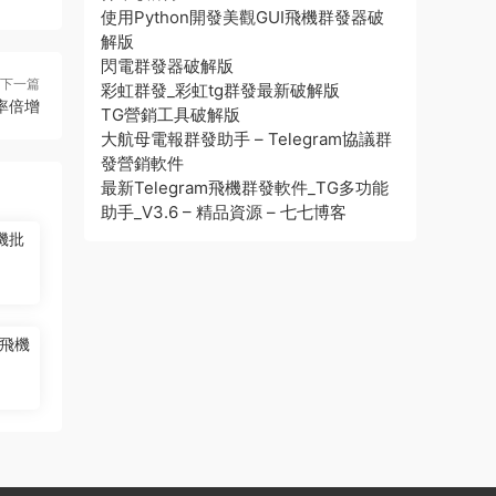
使用Python開發美觀GUI飛機群發器破
解版
閃電群發器破解版
下一篇
彩虹群發_彩虹tg群發最新破解版
率倍增
TG營銷工具破解版
大航母電報群發助手 – Telegram協議群
發營銷軟件
最新Telegram飛機群發軟件_TG多功能
助手_V3.6 – 精品資源 – 七七博客
機批
飛機