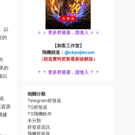
。以
↓ ↓
更多群發器，請進入
↓ ↓
案的
【刺客工作室】
飛機頻道：
@ckpojiecom
（頻道實時更新最新破解版）
方
單的
↑ ↑
更多群發器，請進入
↑ ↑
種以
相關分類
縮、
Telegram群發器
現資源
TG群發器
TG飛機軟件
構建
未分類
群發器資訊
飛機群發器