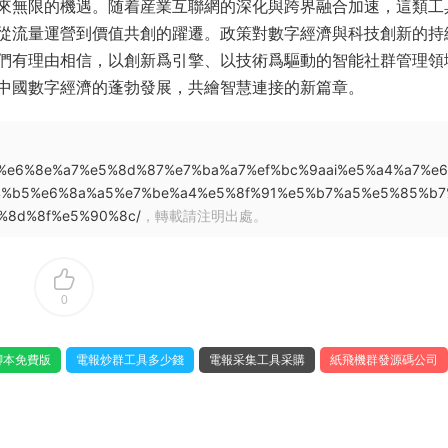
來無限的機遇。随着産業互聯網的深化與跨界融合加速，這類工
從流量運營到價值共創的躍遷。政策對數字經濟與科技創新的持
們有理由相信，以創新爲引擎、以技術爲驅動的智能社群管理領
中國數字經濟的蓬勃發展，共繪智慧連接的新篇章。
9%ba%e6%8e%a7%e5%8d%87%e7%ba%a7%ef%bc%9aai%e5%a4%a7%e
4%b5%e6%8a%a5%e7%be%a4%e5%8f%91%e5%b7%a5%e5%85%b7
%8d%8f%e5%90%8c/
，轉載請注明出處。
0
腳本免費版
電報炒群工具多少錢
電報采集工具采購
紙飛機群發源碼公司