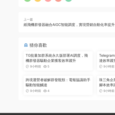
上一篇
紙飛機群發器融合AIGC智能調度，實現營銷自動化率提升3
猜你喜歡
TG批量加群系統永久版部署AI調度，飛
Teleg
機群發器驅動企業獲客效率躍升
達效率躍升
9小時前
5
9小時前
跨境運營者破解群發瓶頸：電報協議助手
珠三角企
驅動智能觸達
腳本效率
9小時前
4
9小時前