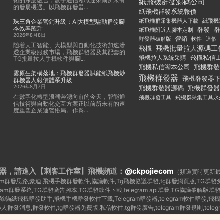
術的深度融合，數字通信領域迎來前所未有
紙飛機群發源碼公司
的發展機遇。以飛機群發器...
紙飛機群發系統報價
紙飛機群采集機器人下載
紙飛機
珠三角企業營銷升級：AI大模型驅動群發腳
本效率躍升
群發
群
紙飛機附近人腳本定制
2026年8月8日
群發器破解版
營銷
這個
軟件
随着人工智能、大模型與自動化技術加速滲
飛機批量拉人源碼工
飛機
透企業級服務市場，飛機群發器及其配套的
飛機私信
飛機拉人系統采購
TG批量拉人手機軟件與腳...
飛機私信腳本公司
飛機群發
雲原生架構落地：飛機群發器賦能紙飛機炒
飛機群發器
飛機群發器
群機器人報價體系升級
2026年8月7日
飛機群發器
飛機群發器源碼
在數字化轉型浪潮奔湧向前的今天，智能通
飛機群發工具
飛機群采集工具永
信技術與自動化交互方案正以前所未有的速
度重塑企業運營格局。作爲...
器，請進入【刺客工作室】
飛機頻道：
@ckpojiecom
（頻道實時更新
legram群發思路,豪迪,飛機手機群發軟件,協議軟件,Tg飛機協議群發,tg群發網頁版,TG
egram群發系統,TG群發廣告腳本,TG群發軟件下載,telegram api群發,TG協議
紙飛機群發助手,飛機手機群發軟件下載,Telegram群發器,telegram軟件群發,飛機
器人群發消息,群發軟件,tg群發器免費版,私信軟件,tg群發廣告,telegram群發規則,telegr
,TG曝光王群發軟件,tg 群發,飛機群發軟件破解版下載,群發協議,telegram群發視頻