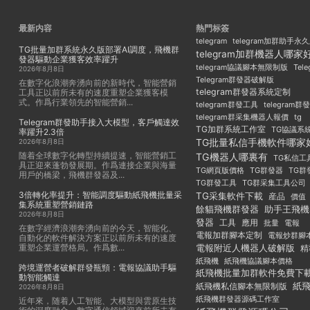
最新内容
熱門标簽
telegram
telegram加群助手永
TG批量加群系統永久版部署AI調度，飛機群
telegram加群機器人哪家
發器驅動企業獲客效率躍升
Tel
telegram協議腳本無限制版
2026年8月8日
Telegram群發器破解版
在數字化浪潮奔湧向前的新時代，智能營銷
telegram群發器系統定制
工具正以前所未有的速度重塑企業獲客模
式。作爲行業領先的智能營銷...
telegram群發工具
telegram
telegram群采集機器人報價
tg
Telegram群發助手接入大模型，客戶觸達效
TG加群系統工作室
TG協議系
率躍升2.3倍
TG批量私信手機軟件哪家
2026年8月8日
随着全球數字化轉型持續提速，智能營銷工
TG機器人哪裏有
TG私信工
具正迎來蓬勃發展期。作爲連接企業與海量
TG群發器
TG群
TG網頁版價格
用戶的橋梁，飛機群發器及...
TG群發工具
TG群采集工具公司
3倍轉化率提升：智能調度驅動紙飛機批量采
TG采集軟件下載
産品
價值
集系統重塑營銷鏈路
餘貓飛機群發器
助手王飛機
2026年8月8日
發器
工具
應用
批量
電報
在數字經濟浪潮奔湧向前的今天，智能化、
電報加群腳本定制
電報炒群腳
自動化的軟件解決方案正以前所未有的速度
重塑企業運營格局。作爲數...
電報附近人機器人破解版
精
紙飛機
紙飛機協議腳本價格
跨境運營者破解群發瓶頸：電報協議助手驅
紙飛機批量加群軟件免費下
動智能觸達
紙
紙飛機私信腳本無限制版
2026年8月8日
紙飛機群發器源碼工作室
近年來，随着人工智能、大模型與雲原生技