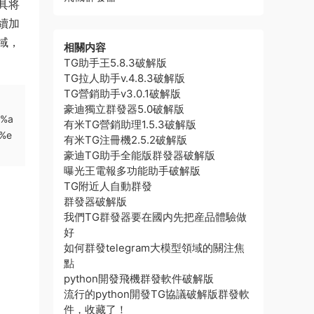
具将
續加
域，
相關内容
TG助手王5.8.3破解版
TG拉人助手v.4.8.3破解版
TG營銷助手v3.0.1破解版
豪迪獨立群發器5.0破解版
6%a
有米TG營銷助理1.5.3破解版
%e
有米TG注冊機2.5.2破解版
豪迪TG助手全能版群發器破解版
曝光王電報多功能助手破解版
TG附近人自動群發
群發器破解版
我們TG群發器要在國内先把産品體驗做
好
如何群發telegram大模型領域的關注焦
點
python開發飛機群發軟件破解版
流行的python開發TG協議破解版群發軟
件，收藏了！