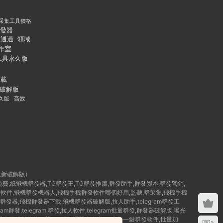
采集工具價格
發器
通過
領域
作室
工具永久版
下載
破解版
久版
高效
最新破解版）
群發免費,紙飛機群發器,TG群發王,TG群發推廣,群發助手,群發腳本,群發營銷,
破解版群發軟件,飛機群發機器人,飛機手機群發軟件哪個好用,監聽,群采集,飛機手機
群發器,飛機群發器下載,飛機群發器破解版,拉人助手,telegram群發工
am群發,telegram 群發,拉人軟件,telegram批量群發,群發器破解版,曝光
,TG曝光王群發軟件下載,TG群發機器人腳本,Tg廣告一鍵群發軟件,批量加