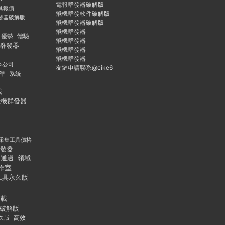
電報群發器破解版
具報價
飛機群發軟件破解版
發器破解版
飛機群發器破解版
飛機群發器
優勢
體驗
飛機群發器
群發器
飛機群發器
飛機群發器
本公司
友鏈申請聯系@cike6
準
系統
載
飛機群發器
采集工具價格
發器
通過
領域
作室
工具永久版
下載
破解版
久版
高效