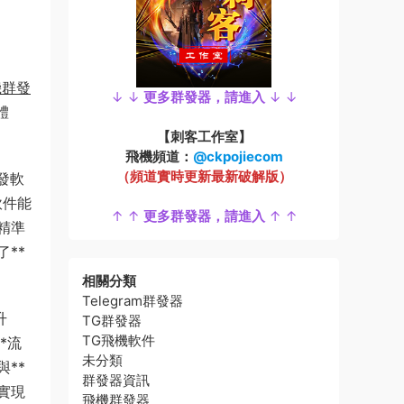
機群發
↓ ↓
更多群發器，請進入
↓ ↓
體
【刺客工作室】
飛機頻道：
@ckpojiecom
（頻道實時更新最新破解版）
發軟
軟件能
↑ ↑
更多群發器，請進入
↑ ↑
精準
**
相關分類
Telegram群發器
升
TG群發器
TG飛機軟件
*流
未分類
**
群發器資訊
實現
飛機群發器