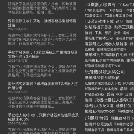
随着數字化轉型浪潮的深入推進，即時通訊
TG機器人哪裏有
TG私信工
領域的創新應用持續湧現，爲行業帶來了蓬
TG群發器
TG群
TG網頁版價格
勃發展的新動能。近期，圍...
TG群發工具
TG群采集工具公司
深圳雲原生軟件落地，飛機群發器重塑傳播
TG采集軟件下載
産品
價值
鏈路
餘貓飛機群發器
助手王飛機
2026年8月7日
發器
工具
應用
批量
電報
在數字化浪潮奔湧向前的今天，智能工具與
電報加群腳本定制
電報炒群腳
前沿技術的深度融合正爲各行各業注入澎湃
動能。作爲連接信息與用戶...
電報附近人機器人破解版
精
紙飛機
紙飛機協議腳本價格
手動群發失效，TG監聽系統公司飛機群發器
紙飛機批量加群軟件免費下
雲原生調度3秒觸達
紙
紙飛機私信腳本無限制版
2026年8月7日
紙飛機群發器源碼工作室
在數字化浪潮奔湧向前的今天，智能通信與
自動化交互技術正以前所未有的速度重塑行
紙飛機群發源碼公司
業格局。作爲連接企業與海...
紙飛機群發系統報價
紙飛機群采集機器人下載
紙飛機
海外拓客效率低？飛機群發器與TG機器人打
出組合拳
群發
群
紙飛機附近人腳本定制
2026年8月7日
群發器破解版
營銷
這個
軟件
在數字化浪潮席卷全球的當下，智能營銷工
飛機批量拉人源碼工
飛機
具正以前所未有的速度重塑企業出海格局。
飛機私信
飛機拉人系統采購
作爲連接全球用戶的關鍵橋...
飛機私信腳本公司
飛機群發
手動拉人耗時3倍，飛機群發器新智能調度系
飛機群發器
飛機群發器
統提速400%
2026年8月6日
飛機群發器
飛機群發器源碼
在數字化浪潮席卷全球的今天，智能通信技
飛機群發工具
飛機群采集工具永
術正以前所未有的速度重塑着行業格局。作