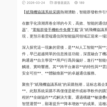
2026-03-24
群發器資訊
189
【
紙飛機協議系統采購
熱潮湧動，智能群發軟件引
在數字化浪潮席卷全球的今天，高效、智能的通信
器
”、“
電報群發手機軟件免費下載
”及“紙飛機協
現，更預示着雲端通信與智能協同領域正迎來一場深刻
深入探究這一現象的背後，是**AI人工智能**與*
件，早已超越簡單的信息推送功能，深度融合了機
夠通過**自主學習**用戶行爲與偏好，進行**
觸達、實時響應。其**跨平台兼容**的特性與**
安全可控**、**體驗煥新**的卓越通信服務。
聚焦于“紙飛機協議系統”的采購熱潮，這标志着企業
**。此類系統采購不再僅僅是硬件或标準軟件的購置，而
程的**全鏈協作**式解決方案。通過構建**敏捷叠
智慧運營**，顯著提升**降本增效**的成果。這種