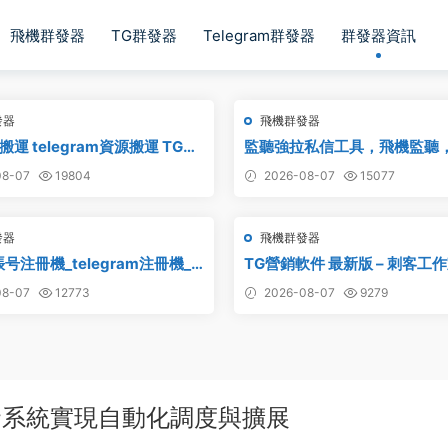
飛機群發器
TG群發器
Telegram群發器
群發器資訊
發器
飛機群發器
運 telegram資源搬運 TG頻
監聽強拉私信工具，飛機監聽
電報頻道克隆
聽強拉，飛機監聽自動拉人，
8-07
19804
2026-08-07
15077
發器
飛機群發器
号注冊機_telegram注冊機_
TG營銷軟件 最新版 – 刺客工
号注冊機破解版
8-07
12773
2026-08-07
9279
發系統實現自動化調度與擴展