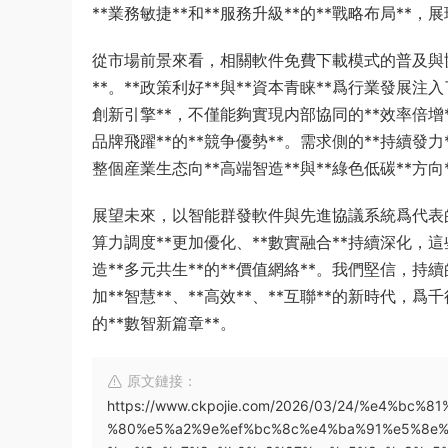
**業務敏捷**和**服務升級**的**戰略布局**
從市場前景來看，相關軟件免費下載模式的普及與協
**。**政策利好**與**資本青睐**爲行業發展注
創新引擎**，不僅能夠實現内部協同的**效率倍增
品牌飛躍**的**競争優勢**。需求側的**持續發力
整個産業生态向**高端智造**與**綠色低碳**方向
展望未來，以智能群發軟件與先進協議系統爲代表的雲
算力調度**更加優化、**數實融合**持續深化，
造**多元共生**的**價值網絡**。我們堅信，持
加**智慧**、**高效**、**互聯**的新時代，爲
的**數智新篇章**。
原文鏈接：
https://www.ckpojie.com/2026/03/24/%e4%b
%80%e5%a2%9e%ef%bc%8c%e4%ba%91%e5%8e%