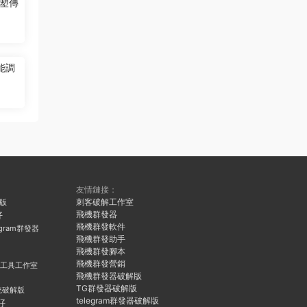
塑傳
能調
友情鏈接：
刺客破解工作室
久版
飛機群發器
好
飛機群發軟件
egram群發器
飛機群發助手
飛機群發腳本
飛機群發營銷
群發工具工作室
飛機群發器破解版
TG群發器破解版
統破解版
telegram群發器破解版
好