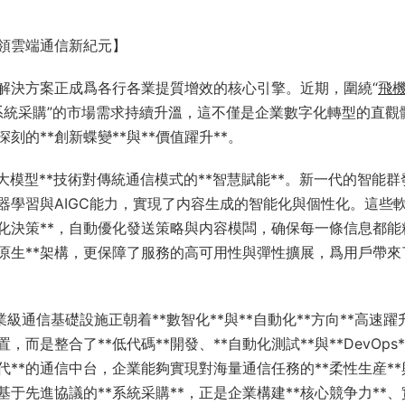
領雲端通信新紀元】
解決方案正成爲各行各業提質增效的核心引擎。近期，圍繞“
飛
議系統采購”的市場需求持續升溫，這不僅是企業數字化轉型的直觀
的**創新蝶變**與**價值躍升**。
*大模型**技術對傳統通信模式的**智慧賦能**。新一代的智能群
器學習與AIGC能力，實現了内容生成的智能化與個性化。這些
智能化決策**，自動優化發送策略與内容模闆，确保每一條信息都能
雲原生**架構，更保障了服務的高可用性與彈性擴展，爲用戶帶來了
級通信基礎設施正朝着**數智化**與**自動化**方向**高速躍
是整合了**低代碼**開發、**自動化測試**與**DevOps*
代**的通信中台，企業能夠實現對海量通信任務的**柔性生産**與
基于先進協議的**系統采購**，正是企業構建**核心競争力**、