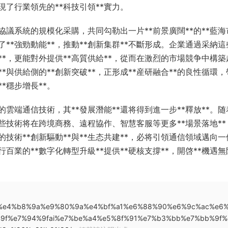
，展現了行業領先的**科技引領**實力。
議系統的規模化采購，共同勾勒出一片**前景廣闊**的**藍海
入了**強勁動能**，推動**創新集群**不斷形成。企業通過采納這
**，更能對外提供**高質供給**，從而在激烈的市場競争中構築起
**與供給側的**創新突破**，正形成**産研融合**的良性循環
**穩步增長**。
端通信技術，其**發展潛能**還将得到進一步**釋放**。随着
這些技術将在跨境商務、遠程協作、智慧客服等更多**場景落地**
續的技術**創新驅動**與**生态共建**，必将引領通信領域邁向
千行百業的**數字化轉型升級**提供**硬核支撐**，開啓**機遇無
c%81%e4%b8%9a%e9%80%9a%e4%bf%a1%e6%88%90%e6%9c%ac%e6%
9f%e7%94%9fai%e7%be%a4%e5%8f%91%e7%b3%bb%e7%bb%9f%