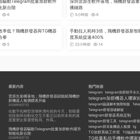
驅動Telegram批量加群軟件
深圳雲原生軟件落地，飛機群發器重
化新台階
播鏈路
6
5小時前
6
效率低？飛機群發器與TG機器
手動拉人耗時3倍，飛機群發器新智
合拳
度系統提速400%
5
22小時前
14
最新内容
熱門标簽
telegram
telegram加群助手永
雲原生架構落地：飛機群發器賦能紙飛機炒
telegram加群機器人哪家
群機器人報價體系升級
Tel
telegram協議腳本無限制版
2026年8月7日
Telegram群發器破解版
在數字化轉型浪潮奔湧向前的今天，智能通
telegram群發器系統定制
信技術與自動化交互方案正以前所未有的速
度重塑企業運營格局。作爲...
telegram群發工具
telegram
telegram群采集機器人報價
tg
飛機群發器驅動Telegram批量加群軟件躍升
TG加群系統工作室
TG協議系
智能化新台階
TG批量私信手機軟件哪家
2026年8月7日