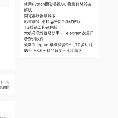
使用Python開發美觀GUI飛機群發器破
解版
閃電群發器破解版
彩虹群發_彩虹tg群發最新破解版
TG營銷工具破解版
大航母電報群發助手 – Telegram協議群
發營銷軟件
最新Telegram飛機群發軟件_TG多功能
助手_V3.6 – 精品資源 – 七七博客
下一篇
能調度