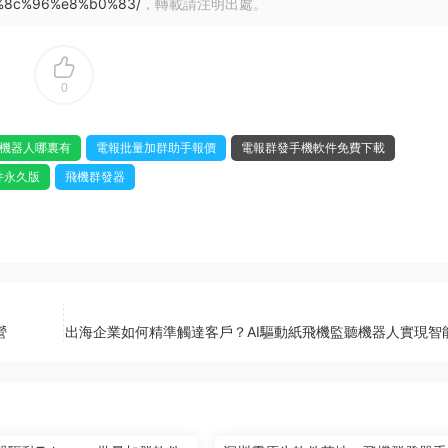
%8c%96%e8%b0%83/
，轉載請注明出處。
0
G機器人哪裏有
電報批量加群助手報價
電報群發手機軟件免費下載
件永久版
飛機群發器
營
出海企業如何精準觸達客戶？AI驅動紙飛機監聽機器人實現智