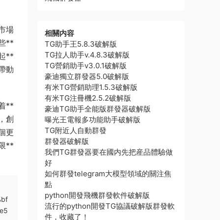
市場
相關内容
些**
TG助手王5.8.3破解版
TG拉人助手v.4.8.3破解版
**
TG營銷助手v3.0.1破解版
，帶動
豪迪獨立群發器5.0破解版
有米TG營銷助理1.5.3破解版
有米TG注冊機2.5.2破解版
**
豪迪TG助手全能版群發器破解版
，創
曝光王電報多功能助手破解版
TG附近人自動群發
一個更
群發器破解版
限**
我們TG群發器要在國内先把産品體驗做
好
如何群發telegram大模型領域的關注焦
點
python開發飛機群發軟件破解版
bf
流行的python開發TG協議破解版群發軟
e5
件，收藏了！