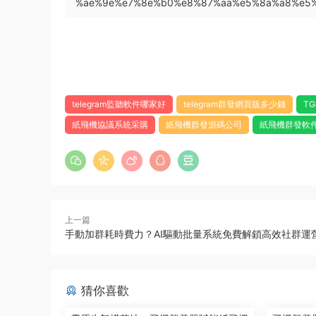
%ae%9e%e7%8e%b0%e8%87%aa%e5%8a%a8%e5
telegram監聽軟件哪家好
telegram群發網頁版多少錢
T
紙飛機協議系統采購
紙飛機群發源碼公司
紙飛機群發軟
上一篇
手動加群耗時費力？AI驅動批量系統免費解鎖高效社群運
猜你喜歡