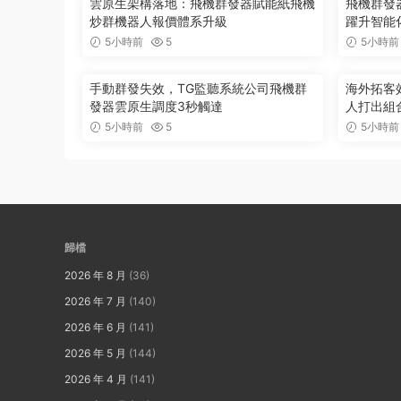
雲原生架構落地：飛機群發器賦能紙飛機
飛機群發器
炒群機器人報價體系升級
躍升智能
5小時前
5
5小時前
手動群發失效，TG監聽系統公司飛機群
海外拓客
發器雲原生調度3秒觸達
人打出組
5小時前
5
5小時前
歸檔
2026 年 8 月
(36)
2026 年 7 月
(140)
2026 年 6 月
(141)
2026 年 5 月
(144)
2026 年 4 月
(141)