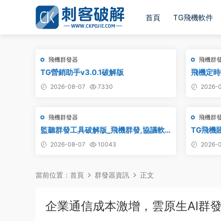
首頁
TG飛機軟件
飛機群發器
飛機群
TG營銷助手v3.0.1破解版
飛機定時搬
道搬運 
2026-08-07
7330
2026-0
飛機群發器
飛機群
監聽群發工具破解版_飛機群發,協議軟
TG飛機賬
件,群發助手,群發工具,tg群發
電報飛機
2026-08-07
10043
2026-0
當前位置：
首頁
群發器資訊
正文
企業通信成本激增，雲原生AI群