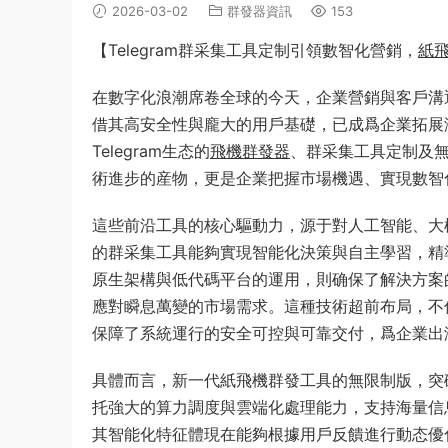
2026-03-02
群發器資訊
153
【Telegram群采集工具定制引領數智化營銷，
紙
在數字化浪潮席卷全球的今天，企業營銷與客戶溝通
借其高安全性與龐大的用戶基礎，已成爲企業拓展
Telegram生态的
飛機群發器
、群采集工具定制及
術進步的産物，更是企業把握市場機遇、實現數智
這些前沿工具的核心驅動力，源于對人工智能、大
的群采集工具能夠實現智能化決策與自主學習，精
原生架構與低代碼平台的運用，則确保了解決方案
應對瞬息萬變的市場需求。這種技術超前布局，不僅
保障了系統運行的安全可控與可靠交付，爲企業出
具體而言，新一代紙飛機群發工具的無限制版，突
托強大的算力調度與雲端化處理能力，支持海量信
其智能化特征體現在能夠根據用戶反饋進行動态優