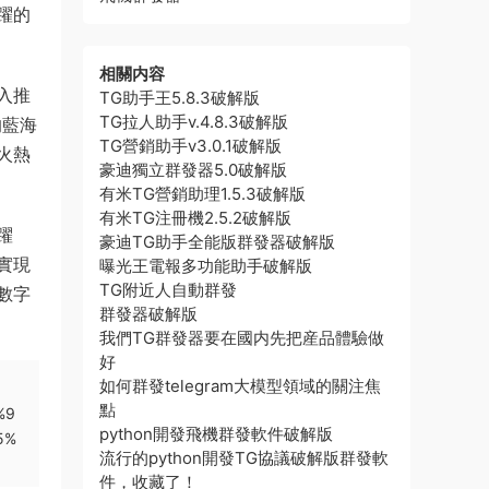
躍的
相關内容
入推
TG助手王5.8.3破解版
TG拉人助手v.4.8.3破解版
的藍海
TG營銷助手v3.0.1破解版
火熱
豪迪獨立群發器5.0破解版
有米TG營銷助理1.5.3破解版
有米TG注冊機2.5.2破解版
躍
豪迪TG助手全能版群發器破解版
實現
曝光王電報多功能助手破解版
TG附近人自動群發
數字
群發器破解版
我們TG群發器要在國内先把産品體驗做
好
如何群發telegram大模型領域的關注焦
點
%9
python開發飛機群發軟件破解版
5%
流行的python開發TG協議破解版群發軟
件，收藏了！