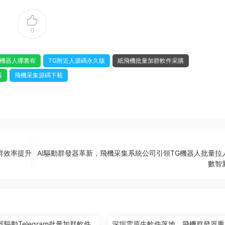
0
G機器人哪裏有
TG附近人源碼永久版
紙飛機批量加群軟件采購
器
飛機采集源碼下載
群效率提升
AI驅動群發器革新，飛機采集系統公司引領TG機器人批量拉
數智
驅動Telegram批量加群軟件
深圳雲原生軟件落地，飛機群發器重