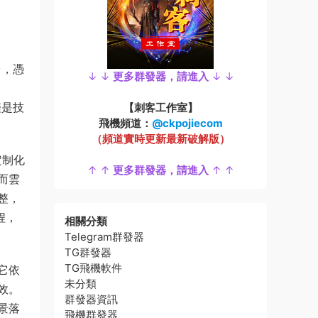
台，憑
↓ ↓
更多群發器，請進入
↓ ↓
僅是技
【刺客工作室】
飛機頻道：
@ckpojiecom
（頻道實時更新最新破解版）
定制化
↑ ↑
更多群發器，請進入
↑ ↑
而雲
整，
程，
相關分類
Telegram群發器
TG群發器
TG飛機軟件
它依
未分類
效。
群發器資訊
景落
飛機群發器