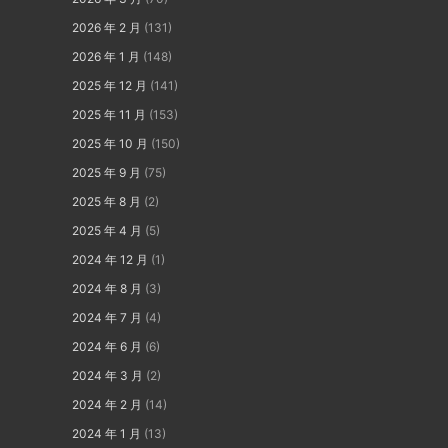
2026 年 2 月
(131)
2026 年 1 月
(148)
2025 年 12 月
(141)
2025 年 11 月
(153)
2025 年 10 月
(150)
2025 年 9 月
(75)
2025 年 8 月
(2)
2025 年 4 月
(5)
2024 年 12 月
(1)
2024 年 8 月
(3)
2024 年 7 月
(4)
2024 年 6 月
(6)
2024 年 3 月
(2)
2024 年 2 月
(14)
2024 年 1 月
(13)