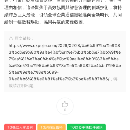
建，行業正朝着場景落地、産業共振的方向高速躍升。我們有
理由相信，這些聚焦于高效協同與智慧管理的創新技術，将持
續釋放巨大潛能，引領全球企業通信體驗邁向全新時代，共同
繪制一幅數智驅動、協同共赢的宏偉藍圖。
原文鏈接：
https://www.ckpojie.com/2026/02/28/%e6%99%ba%e8%8
3%bd%e9%80%9a%e4%bf%a1%e7%b3%bb%e7%bb%9f%e
7%aa%81%e7%a0%b4%ef%bc%9aai%e8%b0%83%e5%ba
%a6%e5%bc%95%e6%93%8e%e5%a6%82%e4%bd%95%e
5%ae%9e%e7%8e%b099-
9%e6%b6%88%e6%81%af%e7%b2%be%e5%87%86/
，轉
載請注明出處。
0
TG機器人哪裏有
TG網頁版價格
TG群發手機軟件采購