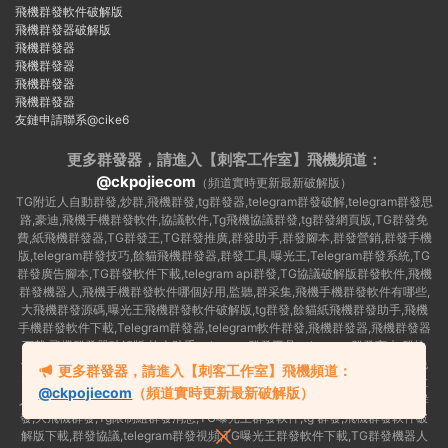
飛機群發軟件破解版
飛機群發器破解版
飛機群發器
飛機群發器
飛機群發器
飛機群發器
友鏈申請聯系@cike6
更多群發器，請進入【刺客工作室】
飛機頻道：
@ckpojiecom
（頻道實時更新最新破解版）
TG附近人自動群發,炒群,飛機群發,tg群發器,telegram群發破解,telegram群發思
路,豪迪,飛機手機群發軟件,協議軟件,Tg飛機協議群發,tg群發網頁版,TG群發免
費,紙飛機群發器,TG群發王,TG群發推廣,群發助手,群發腳本,群發營銷,群發手機
版,telegram群發技巧,餘貓飛機群發器,群發工具,曝光王,Telegram群發系統,TG
群發廣告腳本,TG群發軟件下載,telegram api群發,TG協議破解版群發軟件,飛機
群發機器人,飛機手機群發軟件哪個好用,監聽,群采集,飛機手機群發軟件有哪些,
大飛機群發源碼,曝光王飛機群發軟件破解版,tg群發,餘貓紙飛機群發助手,飛機
手機群發軟件下載,Telegram群發器,telegram軟件群發,飛機群發器,飛機群發器
下載,飛機群發器破解版,拉人助手,telegram群發工具,telegram 群發言,加群軟
件,Telegram怎麽群發,協議号注冊機,TG機器人群發消息,群發軟件,tg群發器免
更多群發器，請進入【刺客工作室】飛機頻道：
費版,私信軟件,tg群發廣告,telegram群發規則,telegram群發,telegram 群發,拉
@ckpojiecom
（頻道實時更新最新破解版）
人軟件,telegram批量群發,群發器破解版,曝光王飛機群發軟件,telegram自動群
發,大飛機群發,Tg限制組群發消息,TG曝光王群發軟件,tg 群發,飛機群發軟件破
解版下載,群發協議,telegram群發視頻,TG曝光王群發軟件下載,TG群發機器人