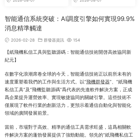
2026-08-07
2026-08-07
智能通信系統突破：AI調度引擎如何實現99.9%
消息精準觸達
2026-02-28
群發器資訊
154
【紙飛機私信工具與監聽源碼：智能通信技術開啓高效協同新
紀元】
在數字化浪潮席卷全球的今天，智能通信技術正以前所未有的
速度重塑着我們的工作與生活方式。以“
飛機群發器
”、“紙飛機
私信工具”及“飛機監聽源碼”爲代表的先進軟件解決方案，正成
爲企業提升運營效率、實現敏捷協同的關鍵引擎。這些技術不
僅展現了軟件行業的創新活力，更預示着通信自動化與智能化
領域的廣闊發展前景。
當前，市場對于高效、精準的通信工具需求旺盛，這爲相關軟
件解決方案的蓬勃發展提供了強勁動能。領先的“紙飛機私信工