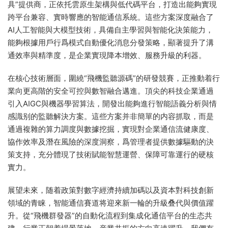
具”提供商，正依托雲原生架構與低代碼平台，打造出能夠實現
跨平台兼容、實時響應的智能通信系統。這些方案深度融合了
AI人工智能與大模型技術，具備自主學習與智能化決策能力，
能夠根據用戶行爲模式自動優化消息分發策略，顯著提升了溝
通效率與精準度，是企業實現降本增效、服務升級的利器。
在核心技術層面，圍繞“飛機監聽源碼”的研發競賽，正推動着行
業向更高階的安全可控與數智融合邁進。頂尖的科技企業通過
引入AIGC與機器學習算法，開發出能夠進行智能語義分析與情
感識别的監聽解決方案。這些方案并非簡單的内容抓取，而是
通過複雜的算力調度與數據挖掘，實現對企業通信流健康度、
協作效率及潛在風險的深度洞察，爲管理者提供數據驅動的決
策支持，充分體現了技術賦能智慧運營、保障可靠運行的硬核
實力。
展望未來，随着政策對數字經濟持續加碼以及資本對科技創新
領域的青睐，智能通信賽道将迎來新一輪的升級叠代與價值躍
升。從“飛機群發器”的自動化流程到集成化通信平台的生态共