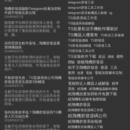
作爲...
telegram群發工具
telegram群發工具工作室
飛機群發器驅動Telegram批量加群軟
件躍升智能化新台階
telegram群采集機器人報價
tg
2026年8月7日
TG加群系統工作室
随着數字化轉型浪潮的深入推進，即
TG協議系統破解版
時通訊領域的創新應用持續湧現，爲
TG批量私信手機軟件哪家好
行業帶來了蓬勃發展的新動能。近
TG機器人哪裏有
期，圍...
TG私信工具報價
TG群發器
TG網頁版價格
深圳雲原生軟件落地，飛機群發器重
TG群發器破解版
TG群發工具
塑傳播鏈路
TG群采集工具公司
2026年8月7日
TG采集軟件下載
産品
優勢
價值
在數字化浪潮奔湧向前的今天，智能
工具與前沿技術的深度融合正爲各行
餘貓飛機群發器
體驗
各業注入澎湃動能。作爲連接信息與
助手王飛機群發器
發器
工具
用戶...
應用
電報加群腳本定制
批量
電報
手動群發失效，TG監聽系統公司飛機
電報炒群腳本公司
群發器雲原生調度3秒觸達
電報附近人機器人破解版
精準
2026年8月7日
系統
紙飛機
紙飛機協議腳本價格
在數字化浪潮奔湧向前的今天，智能
紙飛機批量加群軟件免費下載
通信與自動化交互技術正以前所未有
紙飛機私信腳本無限制版
的速度重塑行業格局。作爲連接企業
與海...
紙飛機群發器
紙飛機群發器源碼工作室
海外拓客效率低？飛機群發器與TG機
紙飛機群發源碼公司
器人打出組合拳
2026年8月7日
紙飛機群發系統報價
在數字化浪潮席卷全球的當下，智能
紙飛機群采集機器人下載