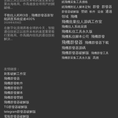
營銷工具正以前所未有的速度重塑企
紙飛機采集工具價格
業出海格局。作爲連接全球用戶的關
群發
群發器
紙飛機附近人腳本定制
鍵橋...
通過
群發器破解版
營銷
這個
軟件
手動拉人耗時3倍，飛機群發器新智
領域
飛機
能調度系統提速400%
飛機批量拉人源碼工作室
2026年8月6日
飛機拉人系統采購
在數字化浪潮席卷全球的今天，智能
飛機私信工具永久版
通信技術正以前所未有的速度重塑着
行業格局。作爲國内領先的通信技術
飛機私信腳本公司
飛機群發
解決...
飛機群發器
飛機群發器下載
飛機群發器源碼
飛機群發器破解版
飛機群發工具
飛機群采集工具永久版
高效
友情鏈接：
刺客破解工作室
飛機群發器
飛機群發軟件
飛機群發助手
飛機群發腳本
飛機群發營銷
飛機群發器破解版
TG群發器破解版
telegram群發器破解版
電報群發器破解版