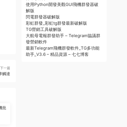
使用Python開發美觀GUI飛機群發器破
解版
閃電群發器破解版
彩虹群發_彩虹tg群發最新破解版
TG營銷工具破解版
大航母電報群發助手 – Telegram協議群
發營銷軟件
最新Telegram飛機群發軟件_TG多功能
助手_V3.6 – 精品資源 – 七七博客
下一篇
準觸達
機批