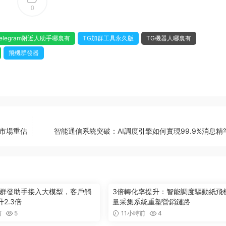
0
telegram附近人助手哪裏有
TG加群工具永久版
TG機器人哪裏有
飛機群發器
獲市場重估
智能通信系統突破：AI調度引擎如何實現99.9%消息精
ram群發助手接入大模型，客戶觸
3倍轉化率提升：智能調度驅動紙飛
2.3倍
量采集系統重塑營銷鏈路
前
5
11小時前
4