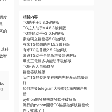
相關内容
調度
TG助手王5.8.3破解版
具，
TG拉人助手v.4.8.3破解版
來的
TG營銷助手v3.0.1破解版
豪迪獨立群發器5.0破解版
有米TG營銷助理1.5.3破解版
正以科
有米TG注冊機2.5.2破解版
豪迪TG助手全能版群發器破解版
數智
曝光王電報多功能助手破解版
TG附近人自動群發
群發器破解版
我們TG群發器要在國内先把産品體驗做
好
%bc
如何群發telegram大模型領域的關注焦
8%
點
python開發飛機群發軟件破解版
流行的python開發TG協議破解版群發軟
件，收藏了！