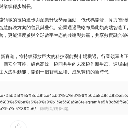
與業績穩步增長。
該領域的技術進步與産業升級勢頭強勁。低代碼開發、算力智能
智慧解決方案的普及與叠代。企業通過戰略布局此類高端智造工
勢，更能深度參與全球數字生态的共建與共赢，共享數實融合帶
表的創新賽道，将持續釋放巨大的科技潛能與市場機遇。行業領軍者
一個安全可控、綠色高效、協同共生的未來協作新生态。這場由
注入澎湃動能，開創一個智慧互聯、成果豐碩的新時代。
a%91%e7%ab%af%e5%8d%8f%e4%bd%9c%e6%96%b0%e8%8c%83%e5
0%83%e5%ba%a6%e9%a9%b1%e5%8a%a8telegram%e5%8d%8f%e
e%9a%e5%88%b6/
，轉載請注明出處。