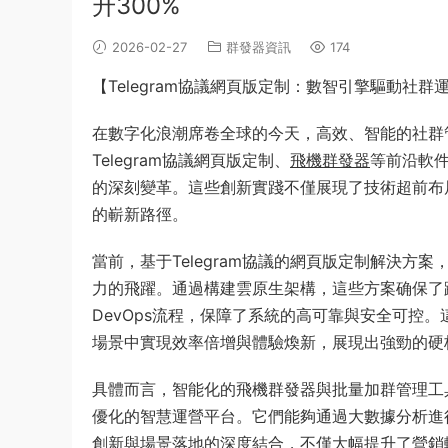
升300%
2026-02-27
群發器資訊
174
【Telegram協議網頁版定制：數智引擎驅動社
在數字化浪潮席卷全球的今天，高效、智能的社群
Telegram協議網頁版定制、
飛機群發器
等前沿軟件
的深刻變革。這些創新實踐不僅展現了技術超前布
的嶄新路徑。
當前，基于Telegram協議的網頁版定制解決方
力的飛躍。通過構建雲原生架構，這些方案确保了
DevOps流程，保障了系統的高可靠與安全可控
場景中實現效率倍增與體驗煥新，展現出強勁的硬
具體而言，智能化的飛機群發器與批量加群管理工
優化的智慧運營平台。它們能夠通過大數據分析進
創新與場景落地的深度結合，不僅大幅提升了營銷