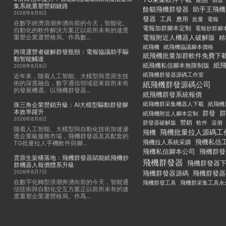
價值
集系統重塑營銷鏈路
餘貓飛機群發器
助手王飛機
2026年8月8日
發器
工具
應用
批量
電報
在數字經濟浪潮奔湧向前的今天，智能化、
電報加群腳本定制
電報炒群腳
自動化的軟件解決方案正以前所未有的速度
重塑企業運營格局。作爲數...
電報附近人機器人破解版
精
紙飛機
紙飛機協議腳本價格
跨境運營者破解群發瓶頸：電報協議助手驅
紙飛機批量加群軟件免費下
動智能觸達
紙
紙飛機私信腳本無限制版
2026年8月8日
紙飛機群發器源碼工作室
近年來，随着人工智能、大模型與雲原生技
術的深度融合，數字通信領域迎來前所未有
紙飛機群發源碼公司
的發展機遇。以飛機群發器...
紙飛機群發系統報價
紙飛機群采集機器人下載
紙飛機
珠三角企業營銷升級：AI大模型驅動群發腳
本效率躍升
群發
群
紙飛機附近人腳本定制
2026年8月8日
群發器破解版
營銷
這個
軟件
随着人工智能、大模型與自動化技術加速滲
飛機批量拉人源碼工
飛機
透企業級服務市場，飛機群發器及其配套的
飛機私信
飛機拉人系統采購
TG批量拉人手機軟件與腳...
飛機私信腳本公司
飛機群發
雲原生架構落地：飛機群發器賦能紙飛機炒
飛機群發器
飛機群發器
群機器人報價體系升級
2026年8月7日
飛機群發器
飛機群發器源碼
在數字化轉型浪潮奔湧向前的今天，智能通
飛機群發工具
飛機群采集工具永
信技術與自動化交互方案正以前所未有的速
度重塑企業運營格局。作爲...