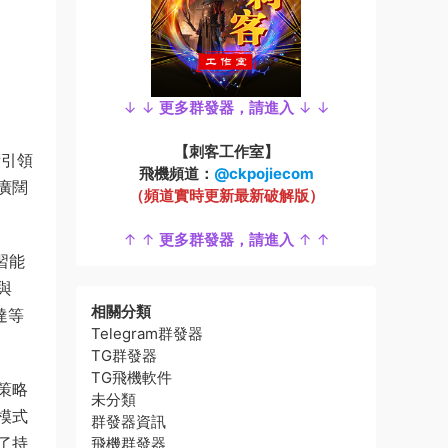
↓ ↓
更多群發器，請進入
↓ ↓
【刺客工作室】
術引領
飛機頻道：
@ckpojiecom
廣闊
（頻道實時更新最新破解版）
↑ ↑
更多群發器，請進入
↑ ↑
習能
與
相關分類
達等
Telegram群發器
TG群發器
TG飛機軟件
策略
未分類
模式
群發器資訊
了持
飛機群發器