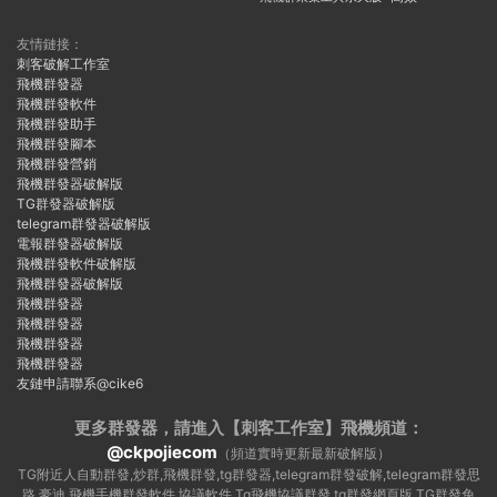
友情鏈接：
刺客破解工作室
飛機群發器
飛機群發軟件
飛機群發助手
飛機群發腳本
飛機群發營銷
飛機群發器破解版
TG群發器破解版
telegram群發器破解版
電報群發器破解版
飛機群發軟件破解版
飛機群發器破解版
飛機群發器
飛機群發器
飛機群發器
飛機群發器
友鏈申請聯系@cike6
更多群發器，請進入【刺客工作室】
飛機頻道：
@ckpojiecom
（頻道實時更新最新破解版）
TG附近人自動群發,炒群,飛機群發,tg群發器,telegram群發破解,telegram群發思
路,豪迪,飛機手機群發軟件,協議軟件,Tg飛機協議群發,tg群發網頁版,TG群發免