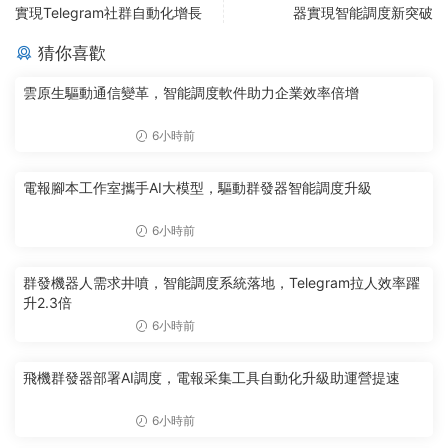
實現Telegram社群自動化增長
器實現智能調度新突破
猜你喜歡
雲原生驅動通信變革，智能調度軟件助力企業效率倍增
6小時前
電報腳本工作室攜手AI大模型，驅動群發器智能調度升級
6小時前
群發機器人需求井噴，智能調度系統落地，Telegram拉人效率躍
升2.3倍
6小時前
飛機群發器部署AI調度，電報采集工具自動化升級助運營提速
6小時前