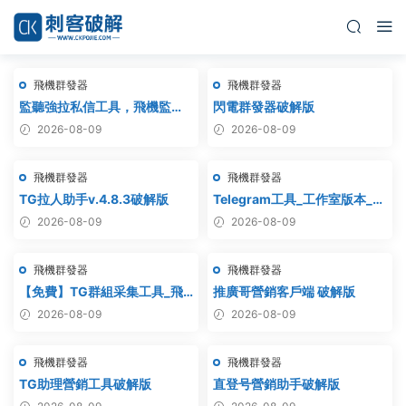
飛機群發器
飛機群發器
監聽強拉私信工具，飛機監
閃電群發器破解版
聽，飛機監聽強拉，飛機監聽
2026-08-09
2026-08-09
自動拉人，破解版
飛機群發器
飛機群發器
TG拉人助手v.4.8.3破解版
Telegram工具_工作室版本_飛
機群發器_最新破解版
2026-08-09
2026-08-09
飛機群發器
飛機群發器
【免費】TG群組采集工具_飛
推廣哥營銷客戶端 破解版
機群組采集軟件_電報群組采集
2026-08-09
2026-08-09
_telegram群組采集
飛機群發器
飛機群發器
TG助理營銷工具破解版
直登号營銷助手破解版