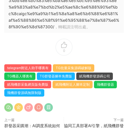
3%bd%e8%b0%83%e5%ba%a6%e5%bc%95%e6%93%8e
%e9%83%a8%e7%bd%b2%e5%ae%8c%e6%88%90%ef%b
c%8caigc%e9%a9%b1%e5%8a%a8%e6%b6%88%e6%81%
af%e5%88%86%e5%8f%91%e6%95%88%e7%8e%87%e6%
8f%90%e5%8d%87300/
，轉載請注明出處。
0
telegram附近人助手哪裏有
TG批量采集源碼破解版
TG機器人哪裏有
TG群發器腳本免費版
紙飛機群發源碼公司
紙飛機群采集網頁版免費版
紙飛機附近人腳本定制
飛機群發器
飛機群發源碼無限制版
上一篇
下一篇
群發器采購潮：AI調度系統如何
協同工具部署AI引擎，紙飛機群發