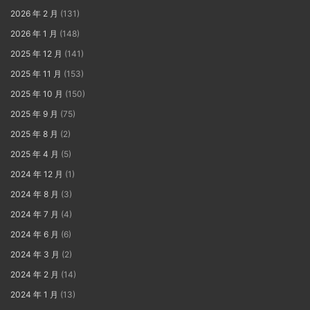
2026 年 2 月
(131)
2026 年 1 月
(148)
2025 年 12 月
(141)
2025 年 11 月
(153)
2025 年 10 月
(150)
2025 年 9 月
(75)
2025 年 8 月
(2)
2025 年 4 月
(5)
2024 年 12 月
(1)
2024 年 8 月
(3)
2024 年 7 月
(4)
2024 年 6 月
(6)
2024 年 3 月
(2)
2024 年 2 月
(14)
2024 年 1 月
(13)