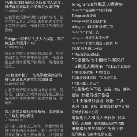
TG批量加群系統永久版部署AI調度，
telegram加群機器人哪家好
飛機群發器驅動企業獲客效率躍升
telegram協議腳本無限制版
2026年8月8日
Telegram群發器
在數字化浪潮奔湧向前的新時代，智
能營銷工具正以前所未有的速度重塑
Telegram群發器破解版
企業獲客模式。作爲行業領先的智能
telegram群發器系統定制
營銷...
telegram群發工具
telegram群發工具工作室
Telegram群發助手接入大模型，客戶
觸達效率躍升2.3倍
telegram群采集機器人報價
tg
2026年8月8日
TG加群系統工作室
随着全球數字化轉型持續提速，智能
TG協議系統破解版
營銷工具正迎來蓬勃發展期。作爲連
TG批量私信手機軟件哪家好
接企業與海量用戶的橋梁，飛機群發
TG機器人哪裏有
器及...
TG私信工具報價
TG群發器
TG網頁版價格
3倍轉化率提升：智能調度驅動紙飛
TG群發器破解版
TG群發工具
機批量采集系統重塑營銷鏈路
TG群采集工具公司
2026年8月8日
TG采集軟件下載
産品
優勢
價值
在數字經濟浪潮奔湧向前的今天，智
能化、自動化的軟件解決方案正以前
餘貓飛機群發器
體驗
所未有的速度重塑企業運營格局。作
助手王飛機群發器
發器
工具
爲數...
應用
電報加群腳本定制
批量
電報
跨境運營者破解群發瓶頸：電報協議
電報炒群腳本公司
助手驅動智能觸達
電報附近人機器人破解版
精準
2026年8月8日
系統
紙飛機
紙飛機協議腳本價格
近年來，随着人工智能、大模型與雲
紙飛機批量加群軟件免費下載
原生技術的深度融合，數字通信領域
紙飛機私信腳本無限制版
迎來前所未有的發展機遇。以飛機群