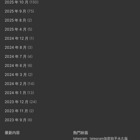
2025 年 10 月
(150)
2025 年 9 月
(75)
2025 年 8 月
(2)
2025 年 4 月
(5)
2024 年 12 月
(1)
2024 年 8 月
(3)
2024 年 7 月
(4)
2024 年 6 月
(6)
2024 年 3 月
(2)
2024 年 2 月
(14)
2024 年 1 月
(13)
2023 年 12 月
(24)
2023 年 11 月
(2)
2023 年 9 月
(6)
最新内容
熱門标簽
telegram
telegram加群助手永久版