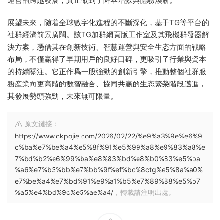
運營的跨越發展，真正做到了降本增效與體驗煥新。
展望未來，随着全球數字化進程的不斷深化，基于TG等平台的
社群經濟前景廣闊。該TG加群網頁版工作室及其飛機群發器解
決方案，憑借其在創新技術、智慧運營與安全生态方面的戰略
布局，不僅赢得了早期用戶的良好口碑，更吸引了行業與資本
的持續關注。它正作爲一股強勁的創新引擎，推動整個社群服
務産業向更高階的數智融合、協同共赢的生态繁榮階段邁進，
其發展勢頭強勁，未來無可限量。
原文鏈接：
https://www.ckpojie.com/2026/02/22/%e9%a3%9e%e6%9
c%ba%e7%be%a4%e5%8f%91%e5%99%a8%e9%83%a8%e
7%bd%b2%e6%99%ba%e8%83%bd%e8%b0%83%e5%ba
%a6%e7%b3%bb%e7%bb%9f%ef%bc%8ctg%e5%8a%a0%
e7%be%a4%e7%bd%91%e9%a1%b5%e7%89%88%e5%b7
%a5%e4%bd%9c%e5%ae%a4/
，轉載請注明出處。