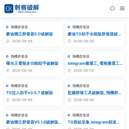
飛機群發器
飛機群發器
豪迪獨立群發器5.0破解版
豪迪TG助手全能版群發器破解
版
2026-08-06
2026-08-06
飛機群發器
飛機群發器
曝光王電報多功能助手破解版
telegram搬運工_電報搬運工_
電報克隆_電報資源批量搬運
2026-08-06
2026-08-06
飛機群發器
飛機群發器
TG拉人助手v3.5.7 破解版
監聽群發工具破解版_飛機群
發,協議軟件,群發助手,群發工
2026-08-06
2026-08-06
具,tg群發
飛機群發器
飛機群發器
豪迪獨立群發器V5.1.6破解版 –
TG群組采集,telegram頻道采
飛機群發器,TG群發器,群發器
集,電報群鏈接采集,飛機頻道鏈