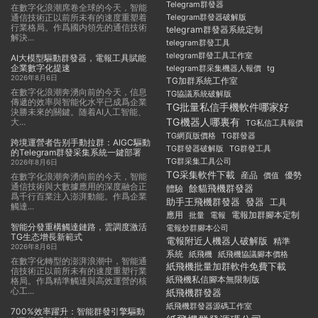
Telegram群發器
在數字化浪潮席卷全球的今天，智能
通信技術正以前所未有的速度重塑着
Telegram群發器破解版
行業格局。作爲國内領先的通信技術
telegram群發器系統定制
解決...
telegram群發工具
telegram群發工具工作室
AI大模型驅動群發器，電報工具賦能
企業數字化提速
telegram群采集機器人報價
tg
2026年8月6日
TG加群系統工作室
在數字化浪潮奔湧向前的今天，信息
TG協議系統破解版
傳遞的效率與智能化水平已成爲企業
TG批量私信手機軟件哪家好
決勝未來的關鍵。随着AI人工智能、
TG機器人哪裏有
大...
TG私信工具報價
TG群發器
TG網頁版價格
跨境運營者告别手動拉群：AIGC驅動
TG群發器破解版
TG群發工具
的Telegram群發采集系統一鍵部署
TG群采集工具公司
2026年8月6日
TG采集軟件下載
産品
優勢
價值
在數字化浪潮奔湧向前的今天，智能
通信技術與大數據應用的深度融合正
餘貓飛機群發器
體驗
爲千行百業注入澎湃動能。作爲企業
助手王飛機群發器
發器
工具
觸達...
應用
電報加群腳本定制
批量
電報
智能分發重構觸達鏈路，雲調度激活
電報炒群腳本公司
TG生态增長新範式
電報附近人機器人破解版
精準
2026年8月6日
系統
紙飛機
紙飛機協議腳本價格
在數字化轉型的澎湃浪潮中，智能通
紙飛機批量加群軟件免費下載
信技術正以前所未有的速度重塑行業
紙飛機私信腳本無限制版
格局。作爲精準觸達與高效運營的核
心工...
紙飛機群發器
紙飛機群發器源碼工作室
700%效率躍升：智能群發引擎驅動