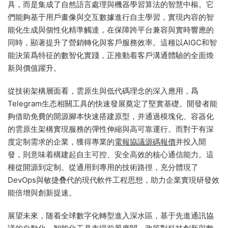
具，而是集成了自然語言處理與機器學習算法的智慧中樞。它
們能夠基于用戶畫像與交互數據進行自主學習，實現内容的智
能化生成與個性化精準觸達，在保障跨平台兼容與實時響應的
同時，顯著提升了營銷轉化與客戶服務效率。這種以AIGC和智
能決策爲特征的數智化實踐，正推動着客戶溝通體驗的全面煥
新與價值躍升。
從技術架構層面看，雲原生與低代碼理念的深入應用，爲
Telegram生态相關工具的快速發展奠定了堅實基礎。開發者能
夠借助免費的開源腳本快速搭建原型，并通過模塊化、容器化
的雲原生架構實現服務的彈性伸縮與高可靠運行。而對于有深
度定制需求的企業，獲得專業的
電報協議源碼報價
并投入開
發，則意味着構建起自主可控、安全高效的核心通信能力。這
種從開源到定制、從通用到專用的技術路徑，充分體現了
DevOps與敏捷叠代的現代軟件工程思想，助力企業實現研發效
能倍增與創新提速。
展望未來，随着全球數字化轉型進入深水區，基于先進通訊協