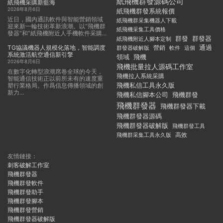
紙飛機群發源碼公司
紙飛機采購新藍海
2026年8月6日
紙飛機群發系統報價
近日，國内通訊軟件與智能營銷領域
紙飛機群采集機器人下載
迎來新一輪技術革新浪潮。以“飛機群
紙飛機采集工具價格
發器”和“紙飛機附近人手機軟件采購...
群發
群發器
紙飛機附近人腳本定制
TG協議機器人規模化落地，智能調度
通過
群發器破解版
營銷
這個
軟件
系統激活航空通信新引擎
領域
飛機
2026年8月6日
飛機批量拉人源碼工作室
在數字化轉型浪潮席卷全球的今天，
飛機拉人系統采購
智能通信技術正以前所未有的速度重
飛機私信工具永久版
塑行業格局。作爲信息傳播領域的創
新力...
飛機私信腳本公司
飛機群發
飛機群發器
飛機群發器下載
飛機群發器源碼
飛機群發器破解版
飛機群發工具
飛機群采集工具永久版
高效
友情鏈接：
刺客破解工作室
飛機群發器
飛機群發軟件
飛機群發助手
飛機群發腳本
飛機群發營銷
飛機群發器破解版