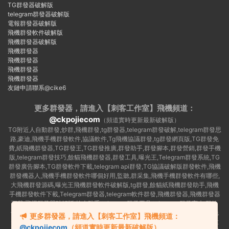
TG群發器破解版
telegram群發器破解版
電報群發器破解版
飛機群發軟件破解版
飛機群發器破解版
飛機群發器
飛機群發器
飛機群發器
飛機群發器
友鏈申請聯系@cike6
更多群發器，請進入【刺客工作室】
飛機頻道：
@ckpojiecom
（頻道實時更新最新破解版）
TG附近人自動群發,炒群,飛機群發,tg群發器,telegram群發破解,telegram群發思
路,豪迪,飛機手機群發軟件,協議軟件,Tg飛機協議群發,tg群發網頁版,TG群發免
費,紙飛機群發器,TG群發王,TG群發推廣,群發助手,群發腳本,群發營銷,群發手機
版,telegram群發技巧,餘貓飛機群發器,群發工具,曝光王,Telegram群發系統,TG
群發廣告腳本,TG群發軟件下載,telegram api群發,TG協議破解版群發軟件,飛機
群發機器人,飛機手機群發軟件哪個好用,監聽,群采集,飛機手機群發軟件有哪些,
大飛機群發源碼,曝光王飛機群發軟件破解版,tg群發,餘貓紙飛機群發助手,飛機
手機群發軟件下載,Telegram群發器,telegram軟件群發,飛機群發器,飛機群發器
下載,飛機群發器破解版,拉人助手,telegram群發工具,telegram 群發言,加群軟
件,Telegram怎麽群發,協議号注冊機,TG機器人群發消息,群發軟件,tg群發器免
更多群發器，請進入【刺客工作室】飛機頻道：
費版,私信軟件,tg群發廣告,telegram群發規則,telegram群發,telegram 群發,拉
@ckpojiecom
（頻道實時更新最新破解版）