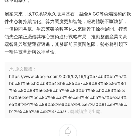
碑不斷攀升。
展望未來，以TG系統永久版爲基石，融合AIGC等尖端技術的軟
件生态将持續進化。算力調度更加智能，服務體驗不斷煥新，
一個協同共赢、生态繁榮的數字化未來圖景正徐徐展開。行業
領先企業正憑借其核心技術進行戰略布局，推動整個産業向高
端智造與智慧運營邁進，其發展前景廣闊無限，勢必将引領下
一輪科技革新與效率革命。
原文鏈接：
https://www.ckpojie.com/2026/02/19/tg%e7%b3%bb%e7%
bb%9f%e6%b0%b8%e4%b9%85%e7%89%88%e8%9e%8d
%e5%90%88%e6%99%ba%e8%83%bd%e8%b0%83%e5%
ba%a6%ef%bc%8c%e9%a3%9e%e6%9c%ba%e7%be%a4%
e5%8f%91%e5%99%a8%e6%ba%90%e7%a0%81%e9%a9%
b1%e5%8a%a8%e8%87%aa/
，轉載請注明出處。