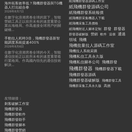
紙飛機群發器源碼工作室
海外拓客效率低？飛機群發器與TG機
紙飛機群發源碼公司
器人打出組合拳
2026年8月7日
紙飛機群發系統報價
在數字化浪潮席卷全球的當下，智能
紙飛機群采集機器人下載
營銷工具正以前所未有的速度重塑企
紙飛機采集工具價格
業出海格局。作爲連接全球用戶的關
群發
群發器
紙飛機附近人腳本定制
鍵橋...
通過
群發器破解版
營銷
這個
軟件
手動拉人耗時3倍，飛機群發器新智
領域
飛機
能調度系統提速400%
飛機批量拉人源碼工作室
2026年8月6日
飛機拉人系統采購
在數字化浪潮席卷全球的今天，智能
飛機私信工具永久版
通信技術正以前所未有的速度重塑着
行業格局。作爲國内領先的通信技術
飛機私信腳本公司
飛機群發
解決...
飛機群發器
飛機群發器下載
飛機群發器源碼
飛機群發器破解版
飛機群發工具
飛機群采集工具永久版
高效
友情鏈接：
刺客破解工作室
飛機群發器
飛機群發軟件
飛機群發助手
飛機群發腳本
飛機群發營銷