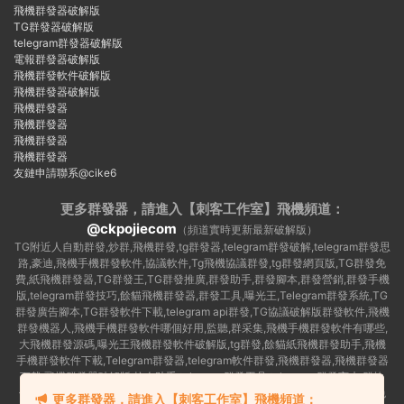
飛機群發器破解版
TG群發器破解版
telegram群發器破解版
電報群發器破解版
飛機群發軟件破解版
飛機群發器破解版
飛機群發器
飛機群發器
飛機群發器
飛機群發器
友鏈申請聯系@cike6
更多群發器，請進入【刺客工作室】
飛機頻道：
@ckpojiecom
（頻道實時更新最新破解版）
TG附近人自動群發,炒群,飛機群發,tg群發器,telegram群發破解,telegram群發思
路,豪迪,飛機手機群發軟件,協議軟件,Tg飛機協議群發,tg群發網頁版,TG群發免
費,紙飛機群發器,TG群發王,TG群發推廣,群發助手,群發腳本,群發營銷,群發手機
版,telegram群發技巧,餘貓飛機群發器,群發工具,曝光王,Telegram群發系統,TG
群發廣告腳本,TG群發軟件下載,telegram api群發,TG協議破解版群發軟件,飛機
群發機器人,飛機手機群發軟件哪個好用,監聽,群采集,飛機手機群發軟件有哪些,
大飛機群發源碼,曝光王飛機群發軟件破解版,tg群發,餘貓紙飛機群發助手,飛機
手機群發軟件下載,Telegram群發器,telegram軟件群發,飛機群發器,飛機群發器
下載,飛機群發器破解版,拉人助手,telegram群發工具,telegram 群發言,加群軟
件,Telegram怎麽群發,協議号注冊機,TG機器人群發消息,群發軟件,tg群發器免
更多群發器，請進入【刺客工作室】飛機頻道：