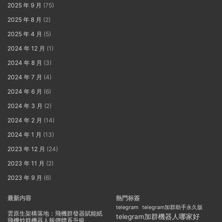
2025 年 9 月
(75)
2025 年 8 月
(2)
2025 年 4 月
(5)
2024 年 12 月
(1)
2024 年 8 月
(3)
2024 年 7 月
(4)
2024 年 6 月
(6)
2024 年 3 月
(2)
2024 年 2 月
(14)
2024 年 1 月
(13)
2023 年 12 月
(24)
2023 年 11 月
(2)
2023 年 9 月
(6)
最新内容
熱門标簽
telegram
telegram加群助手永久版
雲原生架構落地：飛機群發器賦能紙
telegram加群機器人哪家好
飛機炒群機器人報價體系升級